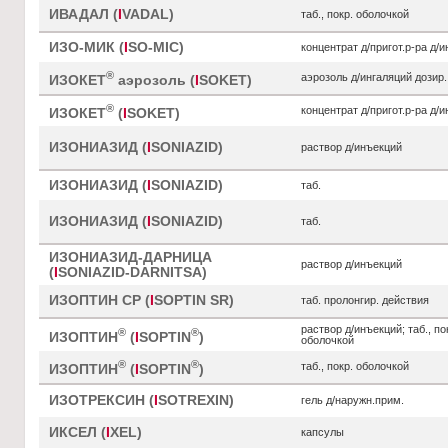
ИВАДАЛ (
I
VADAL)
таб., покр. оболочкой
ИЗО-МИК (
I
SO-MIC)
концентрат д/пригот.р-ра д/
®
аэрозоль д/ингаляций дозир.
ИЗОКЕТ
аэрозоль (
I
SOKET)
®
концентрат д/пригот.р-ра д/
ИЗОКЕТ
(
I
SOKET)
ИЗОНИАЗИД (
I
SONIAZID)
раствор д/инъекций
ИЗОНИАЗИД (
I
SONIAZID)
таб.
ИЗОНИАЗИД (
I
SONIAZID)
таб.
ИЗОНИАЗИД-ДАРНИЦА
раствор д/инъекций
(
I
SONIAZID-DARNITSA)
ИЗОПТИН СР (
I
SOPTIN SR)
таб. пролонгир. действия
раствор д/инъекций; таб., по
®
®
ИЗОПТИН
(
I
SOPTIN
)
оболочкой
®
®
таб., покр. оболочкой
ИЗОПТИН
(
I
SOPTIN
)
ИЗОТРЕКСИН (
I
SOTREXIN)
гель д/наружн.прим.
ИКСЕЛ (
I
XEL)
капсулы