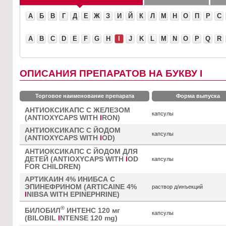
А
Б
В
Г
Д
Е
Ж
З
И
Й
К
Л
М
Н
О
П
Р
С
A
B
C
D
E
F
G
H
I
J
K
L
M
N
O
P
Q
R
ОПИСАНИЯ ПРЕПАРАТОВ НА БУКВУ I
Торговое наименование препарата
Форма выпуска
АНТИОКСИКАПС С ЖЕЛЕЗОМ
капсулы
(ANTIOXYCAPS WITH
I
RON)
АНТИОКСИКАПС С ЙОДОМ
капсулы
(ANTIOXYCAPS WITH
I
OD)
АНТИОКСИКАПС С ЙОДОМ ДЛЯ
ДЕТЕЙ (ANTIOXYCAPS WITH
I
OD
капсулы
FOR CHILDREN)
АРТИКАИН 4% ИНИБСА С
ЭПИНЕФРИНОМ (ARTICAINE 4%
раствор д/инъекций
I
NIBSA WITH EPINEPHRINE)
®
БИЛОБИЛ
ИНТЕНС 120 мг
капсулы
(BILOBIL
I
NTENSE 120 mg)