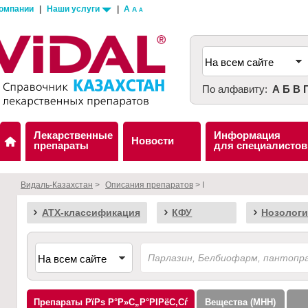
компании
|
Наши услуги
|
A
A
A
По алфавиту:
А
Б
В
Лекарственные
Информация
Новости
препараты
для специалистов
Видаль-Казахстан
>
Описания препаратов
> I
АТХ-классификация
КФУ
Нозологи
Препараты
Вещества (МНН)