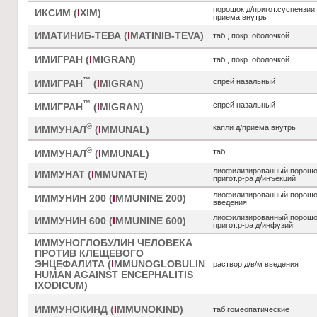
порошок д/пригот.суспензии 
ИКСИМ (
I
XIM)
приема внутрь
ИМАТИНИБ-ТЕВА (
I
MATINIB-TEVA)
таб., покр. оболочкой
ИМИГРАН (
I
MIGRAN)
таб., покр. оболочкой
™
спрей назальный
ИМИГРАН
(
I
MIGRAN)
™
спрей назальный
ИМИГРАН
(
I
MIGRAN)
®
капли д/приема внутрь
ИММУНАЛ
(
I
MMUNAL)
®
таб.
ИММУНАЛ
(
I
MMUNAL)
лиофилизированный порошо
ИММУНАТ (
I
MMUNATE)
пригот.р-ра д/инъекций
лиофилизированный порошок
ИММУНИН 200 (
I
MMUNINE 200)
введения
лиофилизированный порошо
ИММУНИН 600 (
I
MMUNINE 600)
пригот.р-ра д/инфузий
ИММУНОГЛОБУЛИН ЧЕЛОВЕКА
ПРОТИВ КЛЕЩЕВОГО
ЭНЦЕФАЛИТА (
I
MMUNOGLOBULIN
раствор д/в/м введения
HUMAN AGAINST ENCEPHALITIS
IXODICUM)
ИММУНОКИНД (
I
MMUNOKIND)
таб.гомеопатические