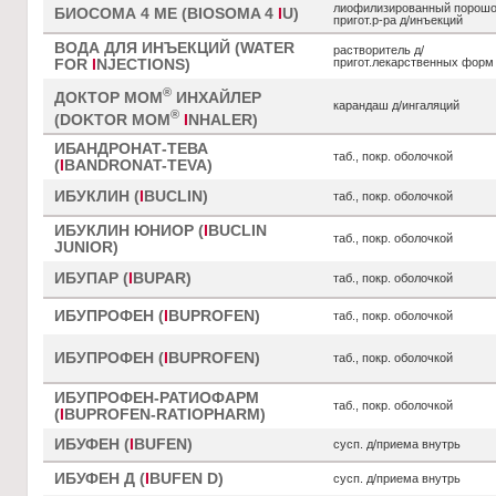
лиофилизированный порошо
БИОСОМА 4 МЕ (BIOSOMA 4
I
U)
пригот.р-ра д/инъекций
ВОДА ДЛЯ ИНЪЕКЦИЙ (WATER
растворитель д/
пригот.лекарственных форм 
FOR
I
NJECTIONS)
®
ДОКТОР МОМ
ИНХАЙЛЕР
карандаш д/ингаляций
®
(DOKTOR MOM
I
NHALER)
ИБАНДРОНАТ-ТЕВА
таб., покр. оболочкой
(
I
BANDRONAT-TEVA)
ИБУКЛИН (
I
BUCLIN)
таб., покр. оболочкой
ИБУКЛИН ЮНИОР (
I
BUCLIN
таб., покр. оболочкой
JUNIOR)
ИБУПАР (
I
BUPAR)
таб., покр. оболочкой
ИБУПРОФЕН (
I
BUPROFEN)
таб., покр. оболочкой
ИБУПРОФЕН (
I
BUPROFEN)
таб., покр. оболочкой
ИБУПРОФЕН-РАТИОФАРМ
таб., покр. оболочкой
(
I
BUPROFEN-RATIOPHARM)
ИБУФЕН (
I
BUFEN)
сусп. д/приема внутрь
ИБУФЕН Д (
I
BUFEN D)
сусп. д/приема внутрь