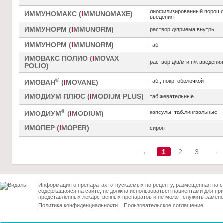
лиофилизированный порошок
ИММУНОМАКС (
I
MMUNOMAXE)
введения
ИММУНОРМ (
I
MMUNORM)
раствор д/приема внутрь
ИММУНОРМ (
I
MMUNORM)
таб.
ИМОВАКС ПОЛИО (
I
MOVAX
раствор д/в/м и п/к введения
POLIO)
®
таб., покр. оболочкой
ИМОВАН
(
I
MOVANE)
ИМОДИУМ ПЛЮС (
I
MODIUM PLUS)
таб.жевательные
®
капсулы; таб.лингвальные
ИМОДИУМ
(
I
MODIUM)
ИМОПЕР (
I
MOPER)
сироп
←
1
2
3
→
Информация о препаратах, отпускаемых по рецепту, размещенная на с
содержащаяся на сайте, не должна использоваться пациентами для пр
представленных лекарственных препаратов и не может служить замено
Политика конфиденциальности
Пользовательское соглашение