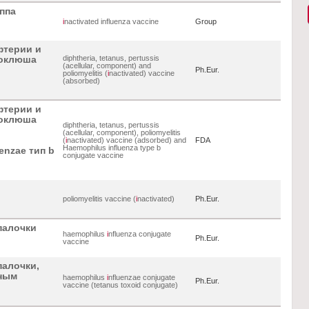
ппа
i
nactivated influenza vaccine
Group
фтерии и
diphtheria, tetanus, pertussis
коклюша
(acellular, component) and
Ph.Eur.
poliomyelitis (
i
nactivated) vaccine
(absorbed)
фтерии и
коклюша
diphtheria, tetanus, pertussis
(acellular, component), poliomyelitis
(
i
nactivated) vaccine (adsorbed) and
FDA
Haemophilus influenza type b
enzae тип b
conjugate vaccine
poliomyelitis vaccine (
i
nactivated)
Ph.Eur.
палочки
haemophilus
i
nfluenza conjugate
Ph.Eur.
vaccine
палочки,
чным
haemophilus
i
nfluenzae conjugate
Ph.Eur.
vaccine (tetanus toxoid conjugate)