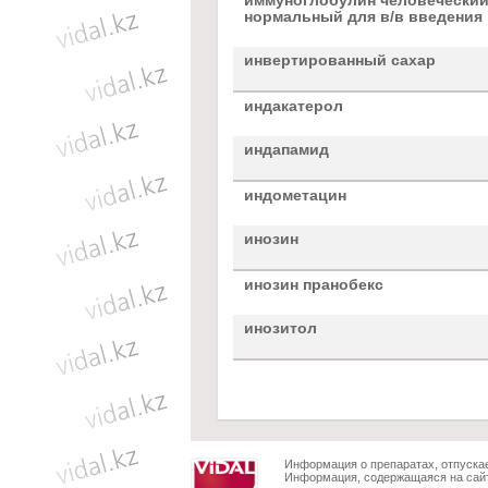
иммуноглобулин человечески
нормальный для в/в введения
инвертированный сахар
индакатерол
индапамид
индометацин
инозин
инозин пранобекс
инозитол
Информация о препаратах, отпускае
Информация, содержащаяся на сайт