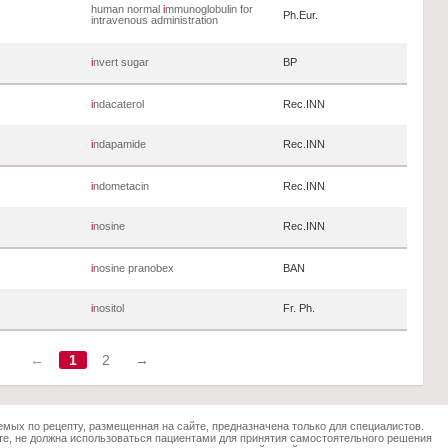
й
human normal
i
mmunoglobulin for
Ph.Eur.
intravenous administration
i
nvert sugar
BP
i
ndacaterol
Rec.INN
i
ndapamide
Rec.INN
i
ndometacin
Rec.INN
i
nosine
Rec.INN
i
nosine pranobex
BAN
i
nositol
Fr. Ph.
←
1
2
→
мых по рецепту, размещенная на сайте, предназначена только для специалистов.
е, не должна использоваться пациентами для принятия самостоятельного решения