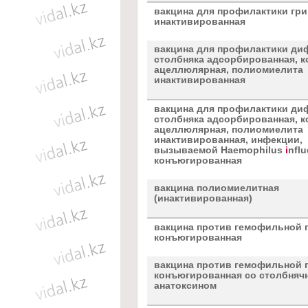
вакцина для профилактики гри
инактивированная
вакцина для профилактики ди
столбняка адсорбированная, 
ацеллюлярная, полиомиелита
инактивированная
вакцина для профилактики ди
столбняка адсорбированная, 
ацеллюлярная, полиомиелита
инактивированная, инфекции,
вызываемой Haemophilus
i
nflu
конъюгированная
вакцина полиомиелитная
(инактивированная)
вакцина против гемофильной 
конъюгированная
вакцина против гемофильной 
конъюгированная со столбня
анатоксином