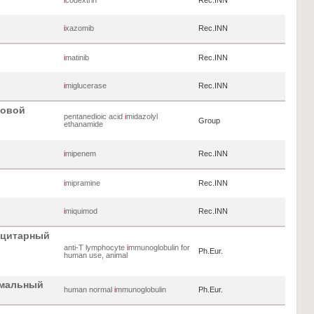
i
codextrin
Rec.INN
i
xazomib
Rec.INN
i
matinib
Rec.INN
i
miglucerase
Rec.INN
иовой
pentanedioic acid
i
midazolyl
Group
ethanamide
i
mipenem
Rec.INN
i
mipramine
Rec.INN
i
miquimod
Rec.INN
оцитарный
anti-T lymphocyte
i
mmunoglobulin for
Ph.Eur.
human use, animal
рмальный
human normal
i
mmunoglobulin
Ph.Eur.