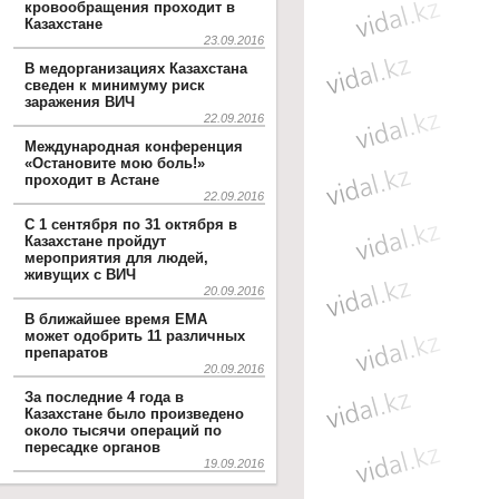
кровообращения проходит в
Казахстане
23.09.2016
В медорганизациях Казахстана
сведен к минимуму риск
заражения ВИЧ
22.09.2016
Международная конференция
«Остановите мою боль!»
проходит в Астане
22.09.2016
С 1 сентября по 31 октября в
Казахстане пройдут
мероприятия для людей,
живущих с ВИЧ
20.09.2016
В ближайшее время EMA
может одобрить 11 различных
препаратов
20.09.2016
За последние 4 года в
Казахстане было произведено
около тысячи операций по
пересадке органов
19.09.2016