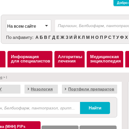
Добро 
По алфавиту:
А
Б
В
Г
Д
Е
Ж
З
И
Й
К
Л
М
Н
О
П
Р
С
Т
У
Ф
Х
Информация
Алгоритмы
Медицинская
для специалистов
лечения
энциклопедия
ов
> I
У
Нозология
Портфели препаратов
ва (МНН)