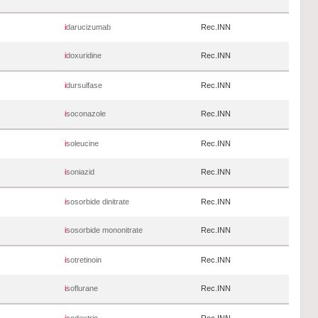
i
darucizumab
Rec.INN
i
doxuridine
Rec.INN
i
dursulfase
Rec.INN
i
soconazole
Rec.INN
i
soleucine
Rec.INN
i
soniazid
Rec.INN
i
sosorbide dinitrate
Rec.INN
i
sosorbide mononitrate
Rec.INN
i
sotretinoin
Rec.INN
i
soflurane
Rec.INN