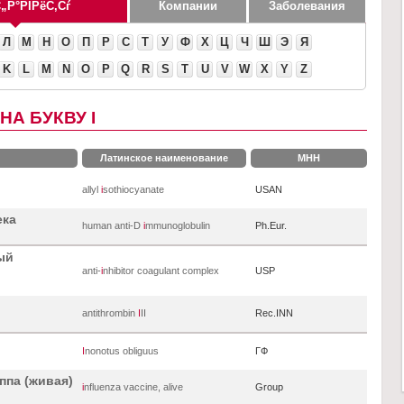
Компании
Заболевания
Л
М
Н
О
П
Р
С
Т
У
Ф
Х
Ц
Ч
Ш
Э
Я
K
L
M
N
O
P
Q
R
S
T
U
V
W
X
Y
Z
А БУКВУ I
Латинское наименование
МНН
allyl
i
sothiocyanate
USAN
ека
human anti-D
i
mmunoglobulin
Ph.Eur.
ый
anti-
i
nhibitor coagulant complex
USP
antithrombin
I
II
Rec.INN
I
nonotus obliguus
ГФ
ппа (живая)
i
nfluenza vaccine, alive
Group