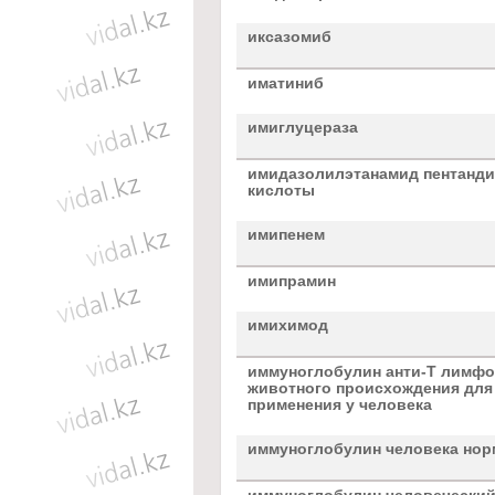
иксазомиб
иматиниб
имиглуцераза
имидазолилэтанамид пентанд
кислоты
имипенем
имипрамин
имихимод
иммуноглобулин анти-Т лимф
животного происхождения для
применения у человека
иммуноглобулин человека но