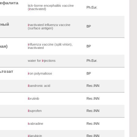
цефалита
tick-borne encephalitis vaccine
Ph.Eur.
(
i
nactivated)
тный
i
nactivated influenza vaccine
BP
(surface antigen)
i
nfluenza vaccine (split virion),
ная)
BP
inactivated
water for
i
njections
Ph.Eur.
ьтозат
i
ron polymaltose
BP
i
bandronic acid
Rec.INN
i
brutinib
Rec.INN
i
buprofen
Rec.INN
i
vabradine
Rec.INN
i
darubicin
Rec.INN