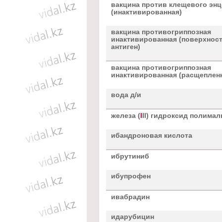
вакцина против клещевого эн
(инактивированная)
вакцина противогриппозная
инактивированная (поверхнос
антиген)
вакцина противогриппозная
инактивированная (расщеплен
вода д/и
железа (
I
II) гидроксид полимал
ибандроновая кислота
ибрутиниб
ибупрофен
ивабрадин
идарубицин