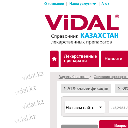
О компании
|
Наши услуги
|
A
A
A
Лекарственные
Новости
препараты
Видаль-Казахстан
>
Описания препарат
АТХ-классификация
КФ
Вещест