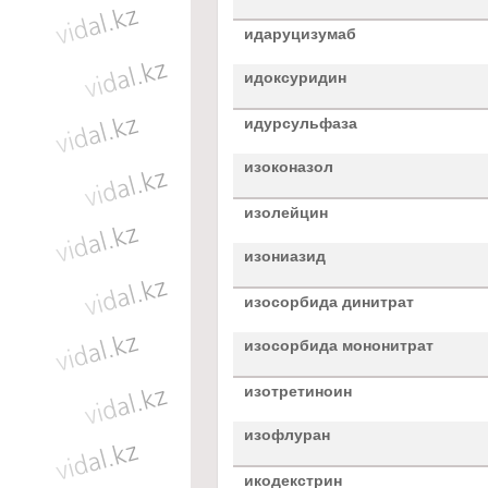
идаруцизумаб
идоксуридин
идурсульфаза
изоконазол
изолейцин
изониазид
изосорбида динитрат
изосорбида мононитрат
изотретиноин
изофлуран
икодекстрин