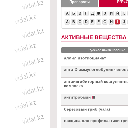
Препараты
А
Б
В
Г
Д
Ж
З
И
Й
К
A
B
C
D
E
F
G
H
I
J
АКТИВНЫЕ ВЕЩЕСТВА Н
Русское наименование
аллил изотиоцианат
анти-D иммуноглобулин челов
антиингибиторный коагулянтн
комплекс
антитробмин
I
II
березовый гриб (чага)
вакцина для профилактики гри