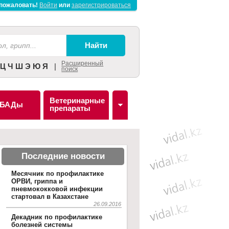
пожаловать!
Войти
или
зарегистрироваться
Расширенный
Ц
Ч
Ш
Э
Ю
Я
|
поиск
Ветеринарные
БАДы
препараты
Последние новости
Месячник по профилактике
ОРВИ, гриппа и
пневмококковой инфекции
стартовал в Казахстане
26.09.2016
Декадник по профилактике
болезней системы