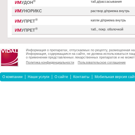
®
таб.д/рассасывания
ИМ
УДОН
ИМ
УНОРИКС
раствор д/приема внутрь
®
капли д/приема внутрь
ИМ
УПРЕТ
®
таб., покр. оболочкой
ИМ
УПРЕТ
Информация о препаратах, отпускаемых по рецепту, размещенная на 
Информация, содержащаяся на сайте, не должна использоваться пац
о применении представленных лекарственных препаратов и не может 
Политика конфиденциальности
Пользовательское соглашение
О компании
Наши услуги
О сайте
Контакты
Мобильная версия сай