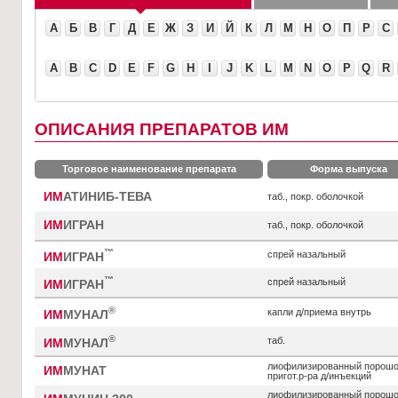
А
Б
В
Г
Д
Е
Ж
З
И
Й
К
Л
М
Н
О
П
Р
С
A
B
C
D
E
F
G
H
I
J
K
L
M
N
O
P
Q
R
ОПИСАНИЯ ПРЕПАРАТОВ ИМ
Торговое наименование препарата
Форма выпуска
ИМ
АТИНИБ-ТЕВА
таб., покр. оболочкой
ИМ
ИГРАН
таб., покр. оболочкой
™
спрей назальный
ИМ
ИГРАН
™
спрей назальный
ИМ
ИГРАН
®
капли д/приема внутрь
ИМ
МУНАЛ
®
таб.
ИМ
МУНАЛ
лиофилизированный порошо
ИМ
МУНАТ
пригот.р-ра д/инъекций
лиофилизированный порошок