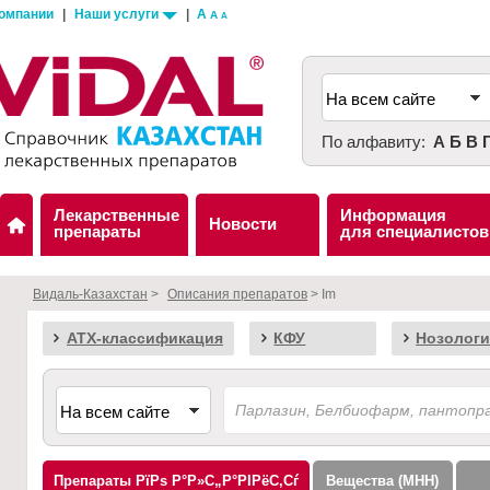
компании
|
Наши услуги
|
A
A
A
По алфавиту:
А
Б
В
Лекарственные
Информация
Новости
препараты
для специалистов
Видаль-Казахстан
>
Описания препаратов
> Im
АТХ-классификация
КФУ
Нозологи
Препараты
Вещества (МНН)