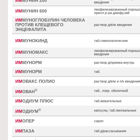
ИМ
МУНИН 200
введения
лиофилизированный порошо
ИМ
МУНИН 600
пригот.р-ра д/инфузий
ИМ
МУНОГЛОБУЛИН ЧЕЛОВЕКА
ПРОТИВ КЛЕЩЕВОГО
раствор д/в/м введения
ЭНЦЕФАЛИТА
ИМ
МУНОКИНД
таб.гомеопатические
лиофилизированный порошок
ИМ
МУНОМАКС
введения
ИМ
МУНОРМ
раствор д/приема внутрь
ИМ
МУНОРМ
таб.
ИМ
ОВАКС ПОЛИО
раствор д/в/м и п/к введения
®
таб., покр. оболочкой
ИМ
ОВАН
ИМ
ОДИУМ ПЛЮС
таб.жевательные
®
капсулы; таб.лингвальные
ИМ
ОДИУМ
ИМ
ОПЕР
сироп
ИМ
ПАЗА
таб.д/рассасывания