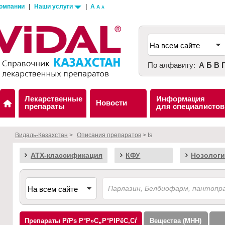
компании
|
Наши услуги
|
A
A
A
По алфавиту:
А
Б
В
Лекарственные
Информация
Новости
препараты
для специалистов
Видаль-Казахстан
>
Описания препаратов
> Is
АТХ-классификация
КФУ
Нозологи
Препараты
Вещества (МНН)