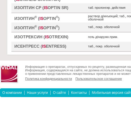
ИЗОПТИН СР (
IS
OPTIN SR)
таб. пролонгир. действия
раствор д/инъекций; таб., по
®
®
ИЗОПТИН
(
IS
OPTIN
)
оболочкой
®
®
таб., покр. оболочкой
ИЗОПТИН
(
IS
OPTIN
)
ИЗОТРЕКСИН (
IS
OTREXIN)
гель д/наружн.прим.
ИСЕНТРЕСС (
IS
ENTRESS)
таб., покр. оболочкой
Информация о препаратах, отпускаемых по рецепту, размещенная на 
Информация, содержащаяся на сайте, не должна использоваться пац
о применении представленных лекарственных препаратов и не может 
Политика конфиденциальности
Пользовательское соглашение
О компании
Наши услуги
О сайте
Контакты
Мобильная версия сай