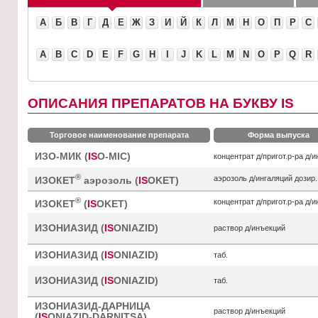
А
Б
В
Г
Д
Е
Ж
З
И
Й
К
Л
М
Н
О
П
Р
С
A
B
C
D
E
F
G
H
I
J
K
L
M
N
O
P
Q
R
ОПИСАНИЯ ПРЕПАРАТОВ НА БУКВУ IS
Торговое наименование препарата
Форма выпуска
ИЗО-МИК (
IS
O-MIC)
концентрат д/пригот.р-ра д/
®
аэрозоль д/ингаляций дозир.
ИЗОКЕТ
аэрозоль (
IS
OKET)
®
концентрат д/пригот.р-ра д/
ИЗОКЕТ
(
IS
OKET)
ИЗОНИАЗИД (
IS
ONIAZID)
раствор д/инъекций
ИЗОНИАЗИД (
IS
ONIAZID)
таб.
ИЗОНИАЗИД (
IS
ONIAZID)
таб.
ИЗОНИАЗИД-ДАРНИЦА
раствор д/инъекций
(
IS
ONIAZID-DARNITSA)