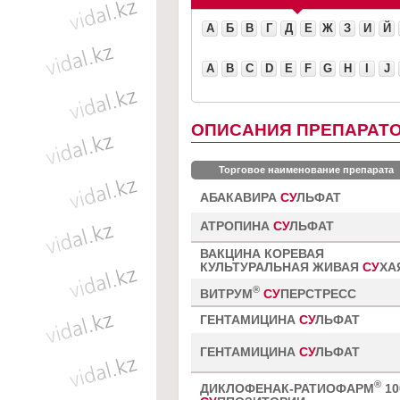
А
Б
В
Г
Д
Е
Ж
З
И
Й
A
B
C
D
E
F
G
H
I
J
ОПИСАНИЯ ПРЕПАРАТО
Торговое наименование препарата
АБАКАВИРА
СУ
ЛЬФАТ
АТРОПИНА
СУ
ЛЬФАТ
ВАКЦИНА КОРЕВАЯ
КУЛЬТУРАЛЬНАЯ ЖИВАЯ
СУ
ХА
®
ВИТРУМ
СУ
ПЕРСТРЕСС
ГЕНТАМИЦИНА
СУ
ЛЬФАТ
ГЕНТАМИЦИНА
СУ
ЛЬФАТ
®
ДИКЛОФЕНАК-РАТИОФАРМ
10