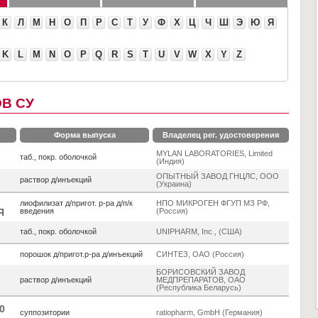
К
Л
М
Н
О
П
Р
С
Т
У
Ф
Х
Ц
Ч
Ш
Э
Ю
Я
K
L
M
N
O
P
Q
R
S
T
U
V
W
X
Y
Z
В СУ
Форма выпуска
Владелец рег. удостоверения
MYLAN LABORATORIES, Limited
таб., покр. оболочкой
(Индия)
ОПЫТНЫЙ ЗАВОД ГНЦЛС, ООО
раствор д/инъекций
(Украина)
лиофилизат д/пригот. р-ра д/п/к
НПО МИКРОГЕН ФГУП МЗ РФ,
введения
(Россия)
Я
таб., покр. оболочкой
UNIPHARM, Inc., (США)
порошок д/пригот.р-ра д/инъекций
СИНТЕЗ, ОАО (Россия)
БОРИСОВСКИЙ ЗАВОД
раствор д/инъекций
МЕДПРЕПАРАТОВ, ОАО
(Республика Беларусь)
0
суппозитории
ratiopharm, GmbH (Германия)