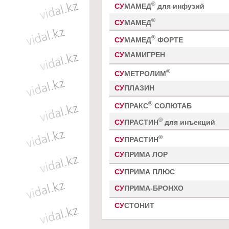
®
СУ
МАМЕД
для инфузий
®
СУ
МАМЕД
®
СУ
МАМЕД
ФОРТЕ
СУ
МАМИГРЕН
®
СУ
МЕТРОЛИМ
СУ
ПЛАЗИН
®
СУ
ПРАКС
СОЛЮТАБ
®
СУ
ПРАСТИН
для инъекций
®
СУ
ПРАСТИН
СУ
ПРИМА ЛОР
СУ
ПРИМА ПЛЮС
СУ
ПРИМА-БРОНХО
СУ
СТОНИТ