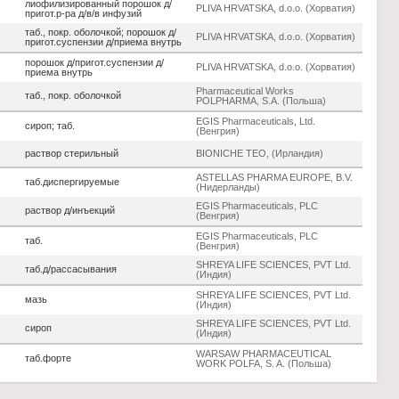
лиофилизированный порошок д/
PLIVA HRVATSKA, d.o.o. (Хорватия)
пригот.р-ра д/в/в инфузий
таб., покр. оболочкой; порошок д/
PLIVA HRVATSKA, d.o.o. (Хорватия)
пригот.суспензии д/приема внутрь
порошок д/пригот.суспензии д/
PLIVA HRVATSKA, d.o.o. (Хорватия)
приема внутрь
Pharmaceutical Works
таб., покр. оболочкой
POLPHARMA, S.A. (Польша)
EGIS Pharmaceuticals, Ltd.
сироп; таб.
(Венгрия)
раствор стерильный
BIONICHE TEO, (Ирландия)
ASTELLAS PHARMA EUROPE, B.V.
таб.диспергируемые
(Нидерланды)
EGIS Pharmaceuticals, PLC
раствор д/инъекций
(Венгрия)
EGIS Pharmaceuticals, PLC
таб.
(Венгрия)
SHREYA LIFE SCIENCES, PVT Ltd.
таб.д/рассасывания
(Индия)
SHREYA LIFE SCIENCES, PVT Ltd.
мазь
(Индия)
SHREYA LIFE SCIENCES, PVT Ltd.
сироп
(Индия)
WARSAW PHARMACEUTICAL
таб.форте
WORK POLFA, S. A. (Польша)