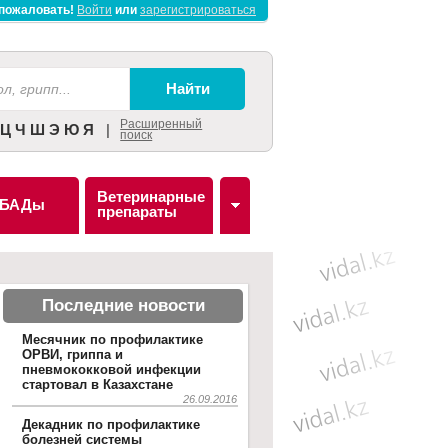
пожаловать!
Войти
или
зарегистрироваться
Расширенный
Ц
Ч
Ш
Э
Ю
Я
|
поиск
Ветеринарные
БАДы
препараты
Последние новости
Месячник по профилактике
ОРВИ, гриппа и
пневмококковой инфекции
стартовал в Казахстане
26.09.2016
Декадник по профилактике
болезней системы