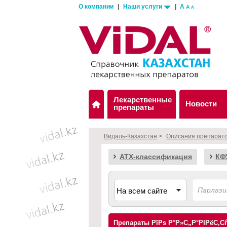
О компании
|
Наши услуги
|
A
A
A
Лекарственные
Новости
препараты
Видаль-Казахстан
>
Описания препарат
АТХ-классификация
КФ
Препараты