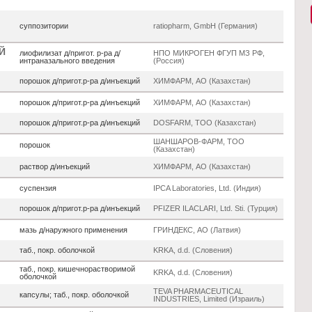
суппозитории
ratiopharm, GmbH (Германия)
Й
лиофилизат д/пригот. р-ра д/
НПО МИКРОГЕН ФГУП МЗ РФ,
интраназального введения
(Россия)
порошок д/пригот.р-ра д/инъекций
ХИМФАРМ, АО (Казахстан)
порошок д/пригот.р-ра д/инъекций
ХИМФАРМ, АО (Казахстан)
порошок д/пригот.р-ра д/инъекций
DOSFARM, ТОО (Казахстан)
ШАНШАРОВ-ФАРМ, ТОО
порошок
(Казахстан)
раствор д/инъекций
ХИМФАРМ, АО (Казахстан)
суспензия
IPCA Laboratories, Ltd. (Индия)
порошок д/пригот.р-ра д/инъекций
PFIZER ILACLARI, Ltd. Sti. (Турция)
мазь д/наружного применения
ГРИНДЕКС, АО (Латвия)
таб., покр. оболочкой
KRKA, d.d. (Словения)
таб., покр. кишечнорастворимой
KRKA, d.d. (Словения)
оболочкой
TEVA PHARMACEUTICAL
капсулы; таб., покр. оболочкой
INDUSTRIES, Limited (Израиль)