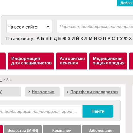
Добро 
По алфавиту:
А
Б
В
Г
Д
Е
Ж
З
И
Й
К
Л
М
Н
О
П
Р
С
Т
У
Ф
Х
Информация
Алгоритмы
Медицинская
для специалистов
лечения
энциклопедия
ов
> Su
У
Нозология
Портфели препаратов
Вещества (МНН)
Компании
Заболевания