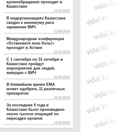
кровообращения проходит в
Казахстане
23.09.2016
В медорганизациях Казахстана
сведен к минимуму риск
заражения ВИЧ
22.09.2016
Международная конференция
«Остановите мою боль!»
проходит в Астане
22.09.2016
С 1 сентября по 31 октября в
Казахстане пройдут
мероприятия для людей,
живущих с ВИЧ
20.09.2016
В ближайшее время EMA
может одобрить 11 различных
препаратов
20.09.2016
За последние 4 года в
Казахстане было произведено
около тысячи операций по
пересадке органов
19.09.2016