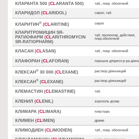
КЛАРАНТА 500 (
CL
ARANTA 500)
таб., покр. оболочкой
КЛАРИДОЛ (
CL
ARIDOL)
сироп; таб.
®
сироп
КЛАРИТИН
(
CL
ARITINE)
КЛАРИТРОМИЦИН SR-
таб. пролонгир. действия,
РАТИОФАРМ (
CL
ARITHROMYCIN
покр.оболочкой
SR-RATIOPHARM)
КЛАСАН (
CL
ASAN)
таб., покр. оболочкой
КЛАФОРАН (
CL
AFORAN)
порошок д/пригот.р-ра д/ин
®
раствор д/инъекций
КЛЕКСАН
30 000 (
CL
EXANE)
®
раствор д/инъекций
КЛЕКСАН
(
CL
EXANE)
КЛЕМАСТИН (
CL
EMASTINE)
таб.
КЛЕНИЛ (
CL
ENIL)
аэрозоль дозир.
КЛИМАРА (
CL
IMARA)
пластырь
КЛИМЕН (
CL
IMEN)
драже
КЛИМОДИЕН (
CL
IMODIEN)
таб., покр. оболочкой