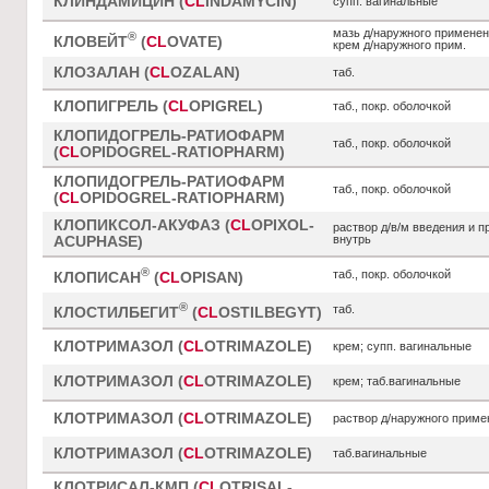
КЛИНДАМИЦИН (
CL
INDAMYCIN)
супп. вагинальные
мазь д/наружного применен
®
КЛОВЕЙТ
(
CL
OVATE)
крем д/наружного прим.
КЛОЗАЛАН (
CL
OZALAN)
таб.
КЛОПИГРЕЛЬ (
CL
OPIGREL)
таб., покр. оболочкой
КЛОПИДОГРЕЛЬ-РАТИОФАРМ
таб., покр. оболочкой
(
CL
OPIDOGREL-RATIOPHARM)
КЛОПИДОГРЕЛЬ-РАТИОФАРМ
таб., покр. оболочкой
(
CL
OPIDOGREL-RATIOPHARM)
КЛОПИКСОЛ-АКУФАЗ (
CL
OPIXOL-
раствор д/в/м введения и 
внутрь
ACUPHASE)
®
таб., покр. оболочкой
КЛОПИСАН
(
CL
OPISAN)
®
таб.
КЛОСТИЛБЕГИТ
(
CL
OSTILBEGYT)
КЛОТРИМАЗОЛ (
CL
OTRIMAZOLE)
крем; супп. вагинальные
КЛОТРИМАЗОЛ (
CL
OTRIMAZOLE)
крем; таб.вагинальные
КЛОТРИМАЗОЛ (
CL
OTRIMAZOLE)
раствор д/наружного приме
КЛОТРИМАЗОЛ (
CL
OTRIMAZOLE)
таб.вагинальные
КЛОТРИСАЛ-КМП (
CL
OTRISAL-