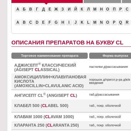
А
Б
В
Г
Д
Е
Ж
З
И
Й
К
Л
М
Н
О
П
Р
С
A
B
C
D
E
F
G
H
I
J
K
L
M
N
O
P
Q
R
ОПИСАНИЯ ПРЕПАРАТОВ НА БУКВУ CL
Торговое наименование препарата
Форма выпуска
®
АДЖИСЕПТ
КЛАССИЧЕСКИЙ
пастилки д/рассасывания
(AGISEPT
CL
ASSICAL)
АМОКСИЦИЛЛИН+КЛАВУЛАНОВАЯ
порошок д/пригот.р-ра д/в/в
КИСЛОТА
введения
(AMOXICILLIN+CLAVULANIC ACID)
®
таб.д/рассасывания
АНГИСЕПТ CL
(ANGISEPT
CL
)
КЛАБЕЛ 500 (
CL
ABEL 500)
таб., покр. оболочкой
КЛАВАМ 1000 (
CL
AVAM 1000)
таб., покр. оболочкой
КЛАРАНТА 250 (
CL
ARANTA 250)
таб., покр. оболочкой