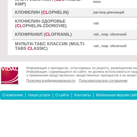
мазь
KMP)
КЛОФЕЛИН (
CL
OPHELIN)
раствор д/инъекций
КЛОФЕЛИН-ЗДОРОВЬЕ
таб.
(
CL
OPHELIN-ZDOROVIE)
КЛОФРАНИЛ (
CL
OFRANIL)
таб., покр. оболочкой
МУЛЬТИ-ТАБС КЛАССИК (MULTI-
таб., покр. оболочкой
TABS
CL
ASSIC)
Информация о препаратах, отпускаемых по рецепту, размещенная на 
Информация, содержащаяся на сайте, не должна использоваться пац
о применении представленных лекарственных препаратов и не может 
Политика конфиденциальности
Пользовательское соглашение
О компании
Наши услуги
О сайте
Контакты
Мобильная версия сай