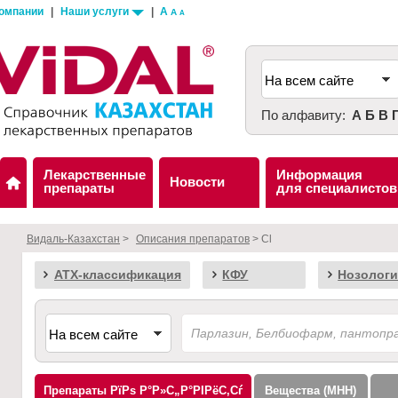
компании
|
Наши услуги
|
A
A
A
По алфавиту:
А
Б
В
Лекарственные
Информация
Новости
препараты
для специалистов
Видаль-Казахстан
>
Описания препаратов
> Cl
АТХ-классификация
КФУ
Нозологи
Препараты
Вещества (МНН)