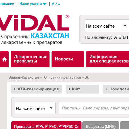
компании
|
Наши услуги
|
A
A
A
По алфавиту:
А
Б
В
Лекарственные
Информация
Новости
препараты
для специалистов
Видаль-Казахстан
>
Описания препаратов
> Sk
АТХ-классификация
КФУ
Нозологи
Препараты
Вещества (МНН)