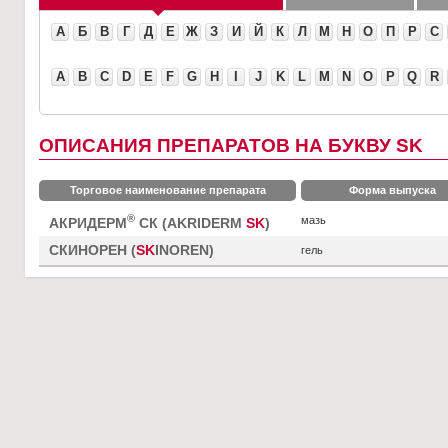
А
Б
В
Г
Д
Е
Ж
З
И
Й
К
Л
М
Н
О
П
Р
С
A
B
C
D
E
F
G
H
I
J
K
L
M
N
O
P
Q
R
ОПИСАНИЯ ПРЕПАРАТОВ НА БУКВУ SK
Торговое наименование препарата
Форма выпуска
®
мазь
АКРИДЕРМ
СК (AKRIDERM
SK
)
СКИНОРЕН (
SK
INOREN)
гель