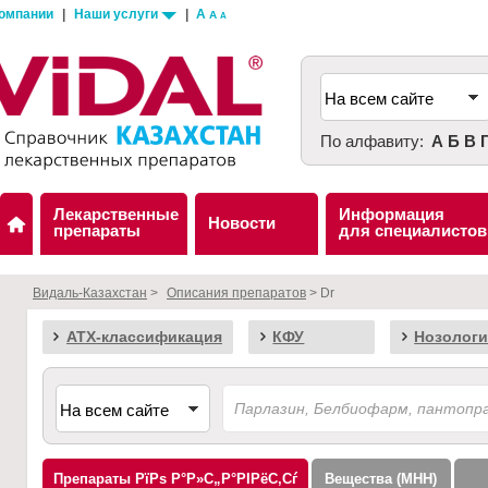
компании
|
Наши услуги
|
A
A
A
По алфавиту:
А
Б
В
Лекарственные
Информация
Новости
препараты
для специалистов
Видаль-Казахстан
>
Описания препаратов
> Dr
АТХ-классификация
КФУ
Нозологи
Препараты
Вещества (МНН)