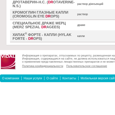
ДРОТАВЕРИН-Н.С. (
DR
OTAVERINE-
раствор д/инъекций
N.S.)
КРОМОГЛИН ГЛАЗНЫЕ КАПЛИ
раствор
(CROMOGLIN EYE
DR
OPS)
СПЕЦИАЛЬНОЕ ДРАЖЕ МЕРЦ
драже
(MERZ SPEZIAL
DR
AGEES)
®
ХИЛАК
ФОРТЕ - КАПЛИ (HYLAK
капли
FORTE -
DR
OPS)
Информация о препаратах, отпускаемых по рецепту, размещенная на 
Информация, содержащаяся на сайте, не должна использоваться пац
о применении представленных лекарственных препаратов и не может 
Политика конфиденциальности
Пользовательское соглашение
О компании
Наши услуги
О сайте
Контакты
Мобильная версия сай