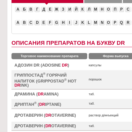
А
Б
В
Г
Д
Е
Ж
З
И
Й
К
Л
М
Н
О
П
Р
С
A
B
C
D
E
F
G
H
I
J
K
L
M
N
O
P
Q
R
ОПИСАНИЯ ПРЕПАРАТОВ НА БУКВУ DR
Торговое наименование препарата
Форма выпуска
АДОЗИН DR (ADOSINE
DR
)
капсулы
®
ГРИППОСТАД
ГОРЯЧИЙ
порошок
®
НАПИТОК (GRIPPOSTAD
HOT
DR
INK)
ДРАМИНА (
DR
AMINA)
таб.
®
таб.
ДРИПТАН
(
DR
IPTANE)
ДРОТАВЕРИН (
DR
OTAVERINE)
раствор д/инъекций
ДРОТАВЕРИН (
DR
OTAVERINE)
таб.