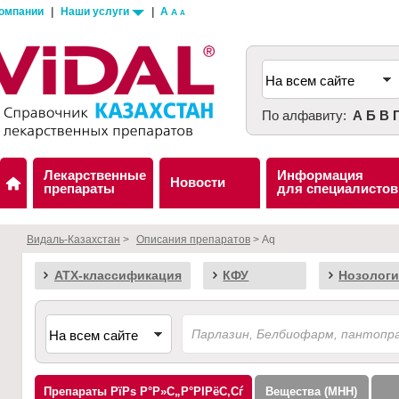
компании
|
Наши услуги
|
A
A
A
По алфавиту:
А
Б
В
Лекарственные
Информация
Новости
препараты
для специалистов
Видаль-Казахстан
>
Описания препаратов
> Aq
АТХ-классификация
КФУ
Нозологи
Препараты
Вещества (МНН)