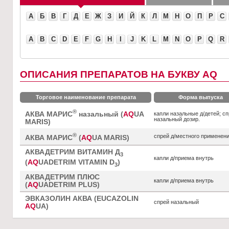
А
Б
В
Г
Д
Е
Ж
З
И
Й
К
Л
М
Н
О
П
Р
С
A
B
C
D
E
F
G
H
I
J
K
L
M
N
O
P
Q
R
ОПИСАНИЯ ПРЕПАРАТОВ НА БУКВУ AQ
Торговое наименование препарата
Форма выпуска
®
АКВА МАРИС
назальный (
AQ
UA
капли назальные д/детей; с
назальный дозир.
MARIS)
®
спрей д/местного применен
АКВА МАРИС
(
AQ
UA MARIS)
АКВАДЕТРИМ ВИТАМИН Д
3
капли д/приема внутрь
(
AQ
UADETRIM VITAMIN D
)
3
АКВАДЕТРИМ ПЛЮС
капли д/приема внутрь
(
AQ
UADETRIM PLUS)
ЭВКАЗОЛИН АКВА (EUCAZOLIN
спрей назальный
AQ
UA)