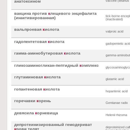
vaccine (tetanus 
анатоксином
вакцина против
к
лещевого энцефалита
tick-borne enceph
(инактивированная)
(inactivated)
вальпроевая
к
ислота
valproic acid
гадопентетовая
к
ислота
gadopentetic aci
гамма-аминобутировая
к
ислота
gamma-aminobuty
гликозаминогликан-пептидный
к
омплекс
glycosaminoglyc
глутаминовая
к
ислота
glutamic acid
гопантеновая
к
ислота
hopantenic acid
горечавки
к
орень
Gentianae radix
девясила
к
орневища
Helenii rhizoma
депротеинизированный гемодериват
deproteinized cal
к
рови телят