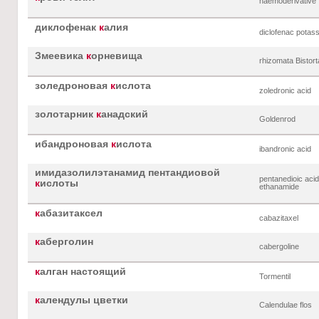
haemoderivative
диклофенак
к
алия
diclofenac potas
Змеевика
к
орневища
rhizomata Bistor
золедроновая
к
ислота
zoledronic acid
золотарник
к
анадский
Goldenrod
ибандроновая
к
ислота
ibandronic acid
имидазолилэтанамид пентандиовой
pentanedioic acid
к
ислоты
ethanamide
к
абазитаксел
cabazitaxel
к
аберголин
cabergoline
к
алган настоящий
Tormentil
к
алендулы цветки
Calendulae flos