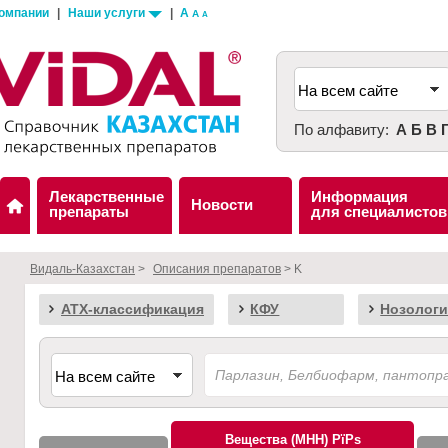
компании
|
Наши услуги
|
A
A
A
По алфавиту:
А
Б
В
Лекарственные
Информация
Новости
препараты
для специалистов
Видаль-Казахстан
>
Описания препаратов
> K
АТХ-классификация
КФУ
Нозологи
Вещества (МНН)