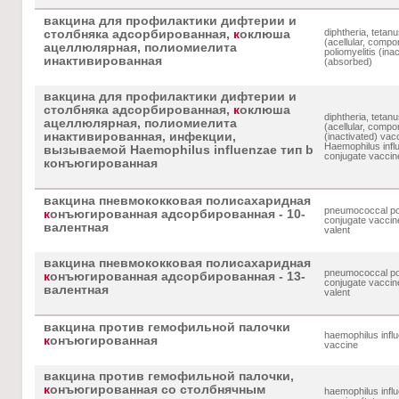
вакцина для профилактики дифтерии и
diphtheria, tetanu
столбняка адсорбированная,
к
оклюша
(acellular, compo
ацеллюлярная, полиомиелита
poliomyelitis (ina
инактивированная
(absorbed)
вакцина для профилактики дифтерии и
столбняка адсорбированная,
к
оклюша
diphtheria, tetanu
ацеллюлярная, полиомиелита
(acellular, compon
инактивированная, инфекции,
(inactivated) va
Haemophilus infl
вызываемой Haemophilus influenzae тип b
conjugate vaccin
конъюгированная
вакцина пневмококковая полисахаридная
pneumococcal po
к
онъюгированная адсорбированная - 10-
conjugate vaccin
валентная
valent
вакцина пневмококковая полисахаридная
pneumococcal po
к
онъюгированная адсорбированная - 13-
conjugate vaccin
валентная
valent
вакцина против гемофильной палочки
haemophilus infl
к
онъюгированная
vaccine
вакцина против гемофильной палочки,
к
онъюгированная со столбнячным
haemophilus infl