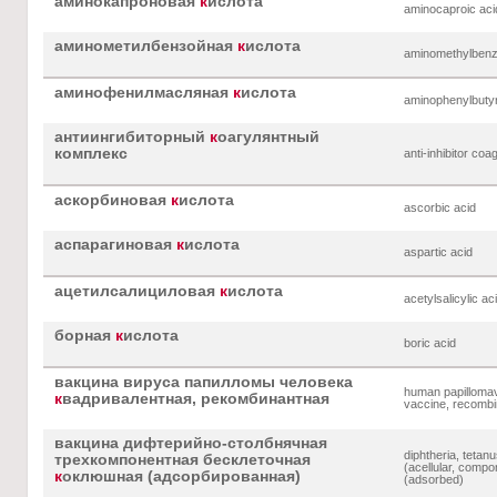
аминокапроновая
к
ислота
aminocaproic aci
аминометилбензойная
к
ислота
aminomethylbenz
аминофенилмасляная
к
ислота
aminophenylbutyr
антиингибиторный
к
оагулянтный
комплекс
anti-inhibitor co
аскорбиновая
к
ислота
ascorbic acid
аспарагиновая
к
ислота
aspartic acid
ацетилсалициловая
к
ислота
acetylsalicylic ac
борная
к
ислота
boric acid
вакцина вируса папилломы человека
human papillomav
к
вадривалентная, рекомбинантная
vaccine, recombi
вакцина дифтерийно-столбнячная
diphtheria, tetan
трехкомпонентная бесклеточная
(acellular, compo
к
оклюшная (адсорбированная)
(adsorbed)