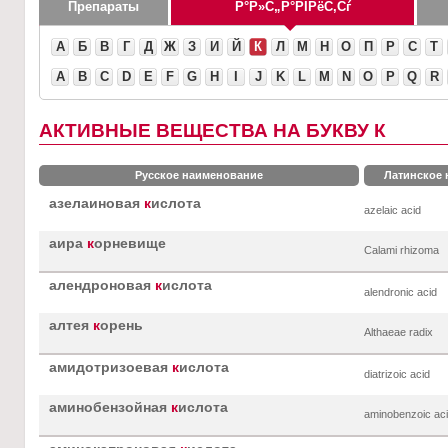
Препараты
А
Б
В
Г
Д
Ж
З
И
Й
К
Л
М
Н
О
П
Р
С
Т
A
B
C
D
E
F
G
H
I
J
K
L
M
N
O
P
Q
R
АКТИВНЫЕ ВЕЩЕСТВА НА БУКВУ К
Русское наименование
Латинское
азелаиновая
к
ислота
azelaic acid
аира
к
орневище
Calami rhizoma
алендроновая
к
ислота
alendronic acid
алтея
к
орень
Althaeae radix
амидотризоевая
к
ислота
diatrizoic acid
аминобензойная
к
ислота
aminobenzoic ac