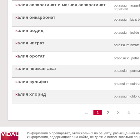
к
алия аспарагинат и магния аспарагинат
potassium aspar
aspartate
к
алия бикарбонат
potassium bicarb
к
алия йодид
potassium iodide
к
алия нитрат
potassium nitrate
к
алия оротат
orotic acid, potas
к
алия перманганат
potassium perma
к
алия сульфат
potassium sulpha
к
алия хлорид
potassium chlori
←
1
2
3
4
Информация о препаратах, отпускаемых по рецепту, размещенная на 
Информация, содержащаяся на сайте, не должна использоваться пац