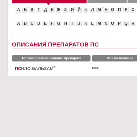
А
Б
В
Г
Д
Е
Ж
З
И
Й
К
Л
М
Н
О
П
Р
С
A
B
C
D
E
F
G
H
I
J
K
L
M
N
O
P
Q
R
ОПИСАНИЯ ПРЕПАРАТОВ ПС
Торговое наименование препарата
Форма выпуска
®
гель
ПС
ИЛО-БАЛЬЗАМ