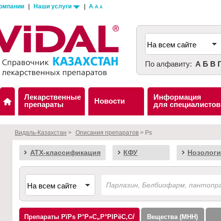
компании
|
Наши услуги
|
A
A
A
По алфавиту:
А
Б
В
Лекарственные
Информация
Новости
препараты
для специалистов
Видаль-Казахстан
>
Описания препаратов
> Ps
АТХ-классификация
КФУ
Нозологи
Препараты
Вещества (МНН)