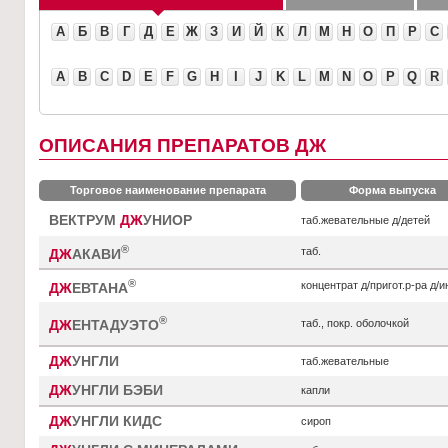
А
Б
В
Г
Д
Е
Ж
З
И
Й
К
Л
М
Н
О
П
Р
С
A
B
C
D
E
F
G
H
I
J
K
L
M
N
O
P
Q
R
ОПИСАНИЯ ПРЕПАРАТОВ ДЖ
Торговое наименование препарата
Форма выпуска
ВЕКТРУМ
ДЖ
УНИОР
таб.жевательные д/детей
®
таб.
ДЖ
АКАВИ
®
концентрат д/пригот.р-ра д/
ДЖ
ЕВТАНА
®
таб., покр. оболочкой
ДЖ
ЕНТАДУЭТО
ДЖ
УНГЛИ
таб.жевательные
ДЖ
УНГЛИ БЭБИ
капли
ДЖ
УНГЛИ КИДС
сироп