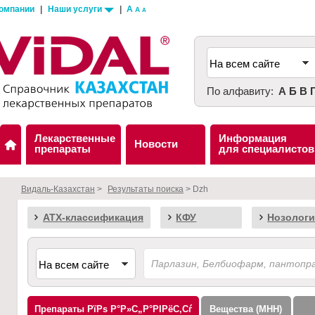
компании
|
Наши услуги
|
A
A
A
По алфавиту:
А
Б
В
Лекарственные
Информация
Новости
препараты
для специалистов
Видаль-Казахстан
>
Результаты поиска
> Dzh
АТХ-классификация
КФУ
Нозологи
Препараты
Вещества (МНН)