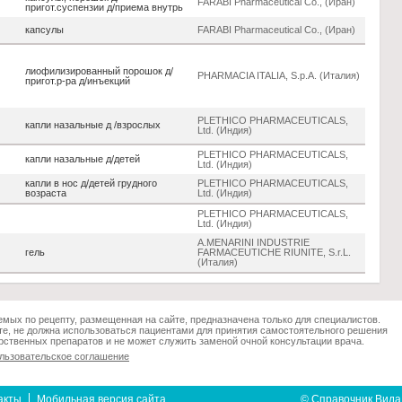
FARABI Pharmaceutical Co., (Иран)
пригот.суспензии д/приема внутрь
капсулы
FARABI Pharmaceutical Co., (Иран)
лиофилизированный порошок д/
PHARMACIA ITALIA, S.p.A. (Италия)
пригот.р-ра д/инъекций
PLETHICO PHARMACEUTICALS,
капли назальные д /взрослых
Ltd. (Индия)
PLETHICO PHARMACEUTICALS,
капли назальные д/детей
Ltd. (Индия)
капли в нос д/детей грудного
PLETHICO PHARMACEUTICALS,
возраста
Ltd. (Индия)
PLETHICO PHARMACEUTICALS,
Ltd. (Индия)
A.MENARINI INDUSTRIE
гель
FARMACEUTICHE RIUNITE, S.r.L.
(Италия)
мых по рецепту, размещенная на сайте, предназначена только для специалистов.
е, не должна использоваться пациентами для принятия самостоятельного решения
ственных препаратов и не может служить заменой очной консультации врача.
льзовательское соглашение
акты
Мобильная версия сайта
© Справочник Вида