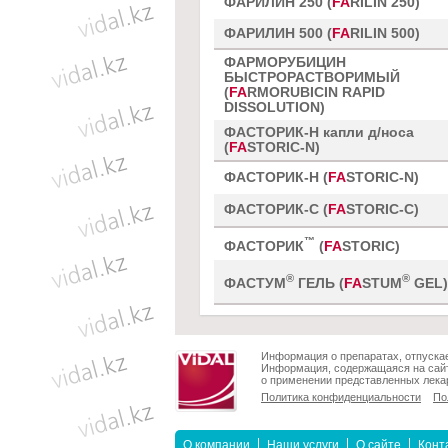
ФАРИЛИН 250 (
FA
RILIN 250)
ФАРИЛИН 500 (
FA
RILIN 500)
ФАРМОРУБИЦИН
БЫСТРОРАСТВОРИМЫЙ
(
FA
RMORUBICIN RAPID
DISSOLUTION)
ФАСТОРИК-Н капли д/носа
(
FA
STORIC-N)
ФАСТОРИК-Н (
FA
STORIC-N)
ФАСТОРИК-С (
FA
STORIC-C)
™
ФАСТОРИК
(
FA
STORIC)
®
®
ФАСТУМ
ГЕЛЬ (
FA
STUM
GEL)
Информация о препаратах, отпускае
Информация, содержащаяся на сайт
о применении представленных лекар
Политика конфиденциальности
По
О компании
Наши услуги
О сайте
Конт