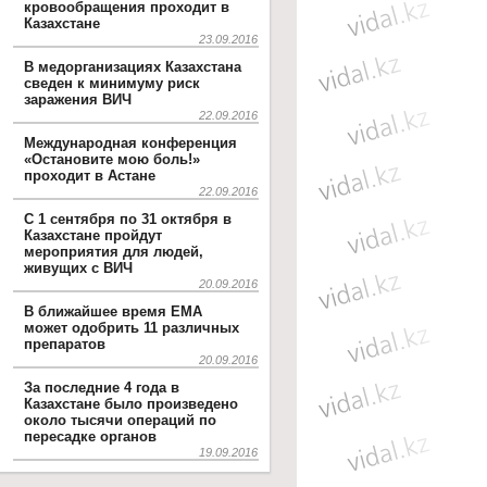
кровообращения проходит в
Казахстане
23.09.2016
В медорганизациях Казахстана
сведен к минимуму риск
заражения ВИЧ
22.09.2016
Международная конференция
«Остановите мою боль!»
проходит в Астане
22.09.2016
С 1 сентября по 31 октября в
Казахстане пройдут
мероприятия для людей,
живущих с ВИЧ
20.09.2016
В ближайшее время EMA
может одобрить 11 различных
препаратов
20.09.2016
За последние 4 года в
Казахстане было произведено
около тысячи операций по
пересадке органов
19.09.2016