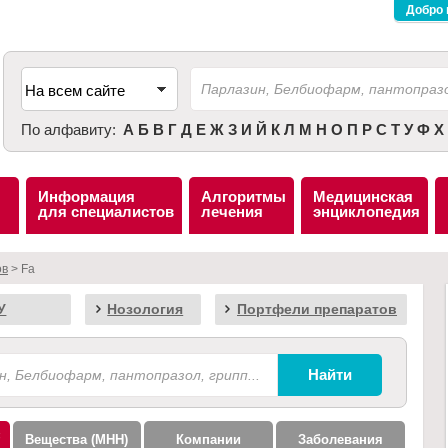
Добро 
По алфавиту:
А
Б
В
Г
Д
Е
Ж
З
И
Й
К
Л
М
Н
О
П
Р
С
Т
У
Ф
Х
Информация
Алгоритмы
Медицинская
для специалистов
лечения
энциклопедия
ов
> Fa
У
Нозология
Портфели препаратов
Вещества (МНН)
Компании
Заболевания