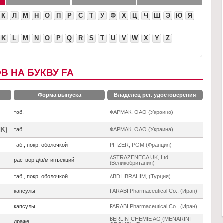
К
Л
М
Н
О
П
Р
С
Т
У
Ф
Х
Ц
Ч
Ш
Э
Ю
Я
K
L
M
N
O
P
Q
R
S
T
U
V
W
X
Y
Z
В НА БУКВУ FA
Форма выпуска
Владелец рег. удостоверения
таб.
ФАРМАК, ОАО (Украина)
K)
таб.
ФАРМАК, ОАО (Украина)
таб., покр. оболочкой
PFIZER, PGM (Франция)
ASTRAZENECA UK, Ltd.
раствор д/в/м инъекций
(Великобритания)
таб., покр. оболочкой
ABDI IBRAHIM, (Турция)
капсулы
FARABI Pharmaceutical Co., (Иран)
капсулы
FARABI Pharmaceutical Co., (Иран)
BERLIN-CHEMIE AG (MENARINI
драже