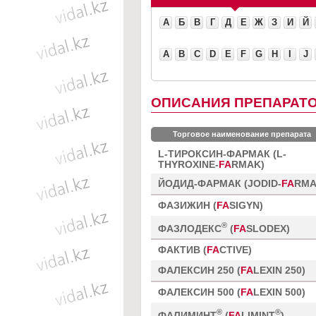
А
Б
В
Г
Д
Е
Ж
З
И
Й
A
B
C
D
E
F
G
H
I
J
ОПИСАНИЯ ПРЕПАРАТО
Торговое наименование препарата
L-ТИРОКСИН-ФАРМАК (L-
THYROXINE-
FA
RMAK)
ЙОДИД-ФАРМАК (JODID-
FA
RMA
ФАЗИЖИН (
FA
SIGYN)
®
ФАЗЛОДЕКС
(
FA
SLODEX)
ФАКТИВ (
FA
CTIVE)
ФАЛЕКСИН 250 (
FA
LEXIN 250)
ФАЛЕКСИН 500 (
FA
LEXIN 500)
®
®
ФАЛИМИНТ
(
FA
LIMINT
)