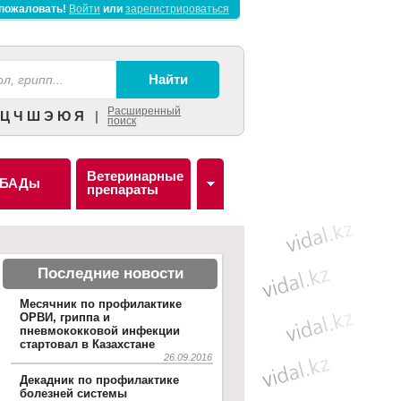
пожаловать!
Войти
или
зарегистрироваться
Расширенный
Ц
Ч
Ш
Э
Ю
Я
|
поиск
Ветеринарные
БАДы
препараты
Последние новости
Месячник по профилактике
ОРВИ, гриппа и
пневмококковой инфекции
стартовал в Казахстане
26.09.2016
Декадник по профилактике
болезней системы