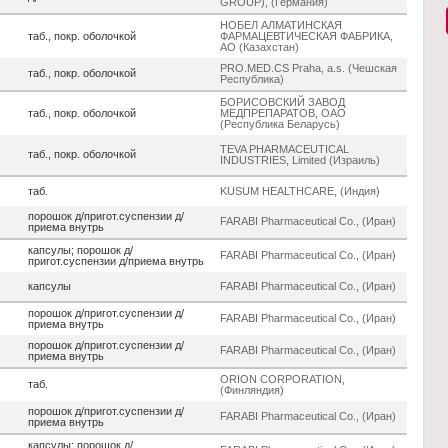
GROUP), (Германия)
НОБЕЛ АЛМАТИНСКАЯ
таб., покр. оболочкой
ФАРМАЦЕВТИЧЕСКАЯ ФАБРИКА,
АО (Казахстан)
PRO.MED.CS Praha, a.s. (Чешская
таб., покр. оболочкой
Республика)
БОРИСОВСКИЙ ЗАВОД
таб., покр. оболочкой
МЕДПРЕПАРАТОВ, ОАО
(Республика Беларусь)
TEVA PHARMACEUTICAL
таб., покр. оболочкой
INDUSTRIES, Limited (Израиль)
таб.
KUSUM HEALTHCARE, (Индия)
порошок д/пригот.суспензии д/
FARABI Pharmaceutical Co., (Иран)
приема внутрь
капсулы; порошок д/
FARABI Pharmaceutical Co., (Иран)
пригот.суспензии д/приема внутрь
капсулы
FARABI Pharmaceutical Co., (Иран)
порошок д/пригот.суспензии д/
FARABI Pharmaceutical Co., (Иран)
приема внутрь
порошок д/пригот.суспензии д/
FARABI Pharmaceutical Co., (Иран)
приема внутрь
ORION CORPORATION,
таб.
(Финляндия)
порошок д/пригот.суспензии д/
FARABI Pharmaceutical Co., (Иран)
приема внутрь
капсулы; порошок д/