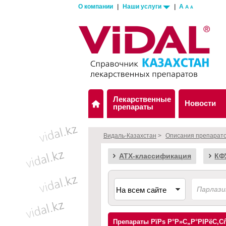
О компании
|
Наши услуги
|
A
A
A
Лекарственные
Новости
препараты
Видаль-Казахстан
>
Описания препарат
АТХ-классификация
КФ
Препараты