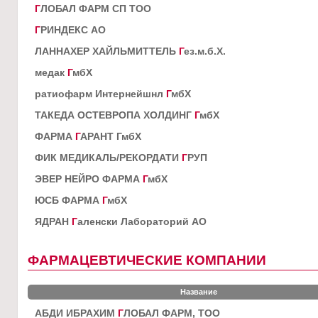
Г
ЛОБАЛ ФАРМ СП ТОО
Г
РИНДЕКС АО
ЛАННАХЕР ХАЙЛЬМИТТЕЛЬ
Г
ез.м.б.Х.
медак
Г
мбХ
ратиофарм Интернейшнл
Г
мбХ
ТАКЕДА ОСТЕВРОПА ХОЛДИНГ
Г
мбХ
ФАРМА
Г
АРАНТ ГмбХ
ФИК МЕДИКАЛЬ/РЕКОРДАТИ
Г
РУП
ЭВЕР НЕЙРО ФАРМА
Г
мбХ
ЮСБ ФАРМА
Г
мбХ
ЯДРАН
Г
аленски Лабораторий АО
ФАРМАЦЕВТИЧЕСКИЕ КОМПАНИИ
Название
АБДИ ИБРАХИМ
Г
ЛОБАЛ ФАРМ, ТОО