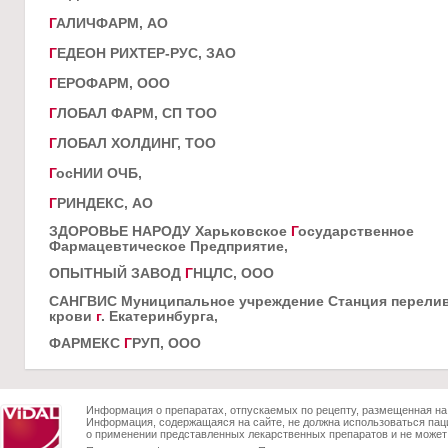
Г
АЛИЧФАРМ, АО
Г
ЕДЕОН РИХТЕР-РУС, ЗАО
Г
ЕРОФАРМ, ООО
Г
ЛОБАЛ ФАРМ, СП ТОО
Г
ЛОБАЛ ХОЛДИНГ, ТОО
Г
осНИИ ОЧБ,
Г
РИНДЕКС, АО
ЗДОРОВЬЕ НАРОДУ Харьковское
Г
осударственное
Фармацевтическое Предприятие,
ОПЫТНЫЙ ЗАВОД
Г
НЦЛС, ООО
САНГВИС Муниципальное учреждение Станция перели
крови
г
. Екатеринбурга,
ФАРМЕКС
Г
РУП, ООО
Информация о препаратах, отпускаемых по рецепту, размещенная на 
Информация, содержащаяся на сайте, не должна использоваться пац
о применении представленных лекарственных препаратов и не может 