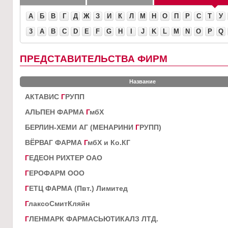
А
Б
В
Г
Д
Ж
З
И
К
Л
М
Н
О
П
Р
С
Т
У
3
A
B
C
D
E
F
G
H
I
J
K
L
M
N
O
P
Q
ПРЕДСТАВИТЕЛЬСТВА ФИРМ
Название
АКТАВИС
Г
РУПП
АЛЬПЕН ФАРМА
Г
мбХ
БЕРЛИН-ХЕМИ АГ (МЕНАРИНИ
Г
РУПП)
ВЁРВАГ ФАРМА
Г
мбХ и Ко.КГ
Г
ЕДЕОН РИХТЕР ОАО
Г
ЕРОФАРМ ООО
Г
ЕТЦ ФАРМА (Пвт.) Лимитед
Г
лаксоСмитКляйн
Г
ЛЕНМАРК ФАРМАСЬЮТИКАЛЗ ЛТД.