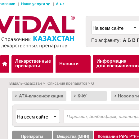
компании
|
Наши услуги
|
A
A
A
По алфавиту:
А
Б
В
Лекарственные
Информация
Новости
препараты
для специалистов
Видаль-Казахстан
>
Описания препаратов
> G
АТХ-классификация
КФУ
Нозологи
Препараты
Вещества (МНН)
Компании