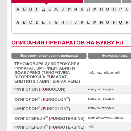
А
Б
В
Г
Д
Е
Ж
З
И
Й
К
Л
М
Н
О
П
Р
С
A
B
C
D
E
F
G
H
I
J
K
L
M
N
O
P
Q
R
ОПИСАНИЯ ПРЕПАРАТОВ НА БУКВУ FU
Торговое наименование препарата
Форма выпуска
ТЕНОФОВИРА ДИЗОПРОКСИЛА
ФУМАРАТ, ЭМТРИЦИТАБИН И
ЭФАВИРЕНЗ (TENOFOVIRА
таб., покр. оболочкой
DIZOPROKSILА
FU
MАRАT,
EHMTRITSITАBIN I EHFАVIRENZ)
ФУНГОЛОН (
FU
NGOLON)
капсулы твердые
®
®
капсулы твердые
ФУНГОЛОН
(
FU
NGOLON
)
®
®
капсулы твердые
ФУНГОЛОН
(
FU
NGOLON
)
®
крем д/наружного прим.
ФУНГОТЕРБИН
(
FU
NGOTERBINE)
®
таб.
ФУНГОТЕРБИН
(
FU
NGOTERBINE)