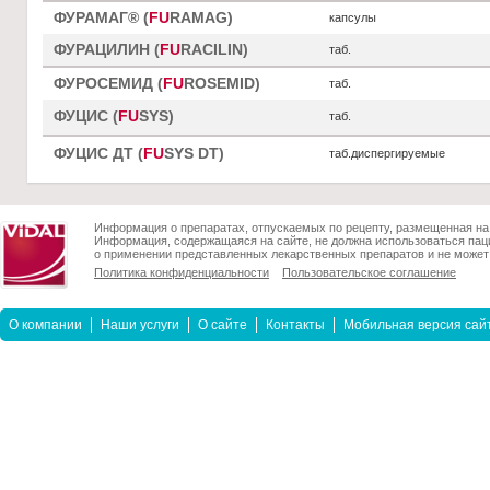
ФУРАМАГ® (
FU
RAMAG)
капсулы
ФУРАЦИЛИН (
FU
RACILIN)
таб.
ФУРОСЕМИД (
FU
ROSEMID)
таб.
ФУЦИС (
FU
SYS)
таб.
ФУЦИС ДТ (
FU
SYS DT)
таб.диспергируемые
Информация о препаратах, отпускаемых по рецепту, размещенная на 
Информация, содержащаяся на сайте, не должна использоваться пац
о применении представленных лекарственных препаратов и не может 
Политика конфиденциальности
Пользовательское соглашение
О компании
Наши услуги
О сайте
Контакты
Мобильная версия сай