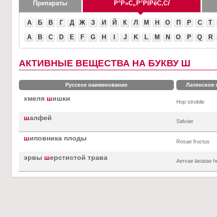
Препараты
А
Б
В
Г
Д
Ж
З
И
Й
К
Л
М
Н
О
П
Р
С
Т
A
B
C
D
E
F
G
H
I
J
K
L
M
N
O
P
Q
R
АКТИВНЫЕ ВЕЩЕСТВА НА БУКВУ Ш
Русское наименование
Латинское
хмеля
ш
ишки
Hop strobile
ш
алфей
Salviae
ш
иповника плоды
Rosae fructus
эрвы
ш
ерстистой трава
Aervae lanatae h