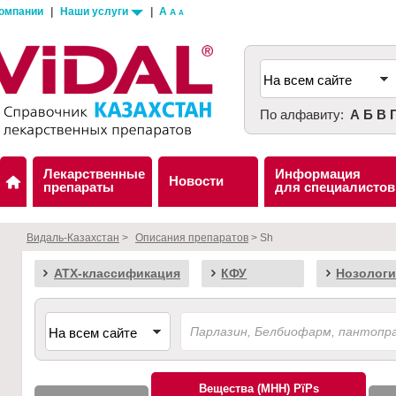
компании
|
Наши услуги
|
A
A
A
По алфавиту:
А
Б
В
Лекарственные
Информация
Новости
препараты
для специалистов
Видаль-Казахстан
>
Описания препаратов
> Sh
АТХ-классификация
КФУ
Нозологи
Вещества (МНН)