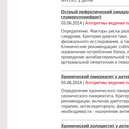
A/H1N1, у детей
Острый нефротический синдром
гломерулонефрит)
03.06.2014 |
Алгоритмы ведения п
Определение. Факторы риска разв
синдрома. Критерии диагностики,
физикального исследования, а та
Клинические рекомендации: собл
ограничение потребления белка, 
проведение антибактериальной те
артериальной гипертензии и лево
Хронический панкреатит у дете
03.06.2014 |
Алгоритмы ведения п
Определение хронического панкре
хронического панкреатита. Крите
рекомендации, включая диетотер
терапию, антисекреторную, ферм
необходимости - назначение ант
Хронический холецистит у дете