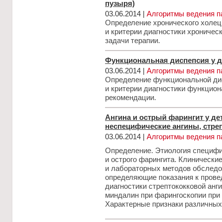
пузыря)
03.06.2014 |
Алгоритмы ведения п
Определение хронического холец
и критерии диагностики хроничес
задачи терапии.
Функциональная диспепсия у д
03.06.2014 |
Алгоритмы ведения п
Определение функциональной дис
и критерии диагностики функцио
рекомендации.
Ангина и острый фарингит у де
неспецифические ангины, стреп
03.06.2014 |
Алгоритмы ведения п
Определение. Этиология специфи
и острого фарингита. Клинически
и лабораторных методов обследо
определяющие показания к пров
диагностики стрептококковой анг
миндалин при фарингоскопии при
Характерные признаки различных 