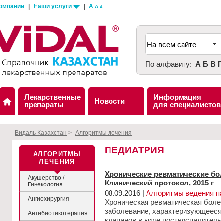
компании
|
Наши услуги
|
A
A
A
По алфавиту:
А
Б
В
Лекарственные
Информация
Новости
препараты
для специалистов
Видаль-Казахстан
>
Алгоритмы лечения
ПЕДИАТРИЯ
АЛГОРИТМЫ
ЛЕЧЕНИЯ
Хронические ревматические бол
Акушерство /
Клинический протокол, 2015 г
Гинекология
08.09.2016 |
Алгоритмы ведения п
Ангиохирургия
Хроническая ревматическая боле
заболевание, характеризующеес
Антибиотикотерапия
клапанов в виде поствоспалитель