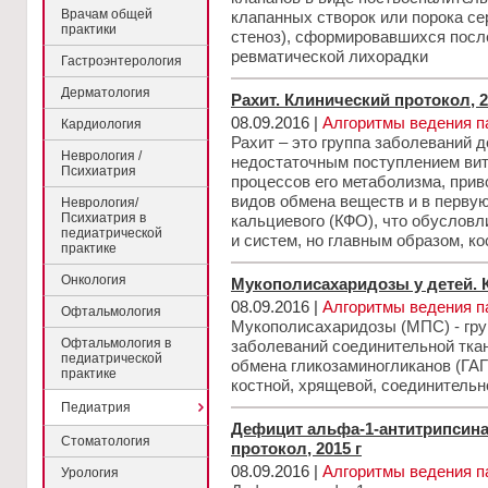
Врачам общей
клапанных створок или порока се
практики
стеноз), сформировавшихся посл
ревматической лихорадки
Гастроэнтерология
Дерматология
Рахит. Клинический протокол, 2
08.09.2016 |
Алгоритмы ведения п
Кардиология
Рахит – это группа заболеваний д
Неврология /
недостаточным поступлением ви
Психиатрия
процессов его метаболизма, при
видов обмена веществ и в перву
Неврология/
Психиатрия в
кальциевого (КФО), что обусловл
педиатрической
и систем, но главным образом, ко
практике
Онкология
Мукополисахаридозы у детей. К
08.09.2016 |
Алгоритмы ведения п
Офтальмология
Мукополисахаридозы (МПС) - гру
Офтальмология в
заболеваний соединительной тка
педиатрической
обмена гликозаминогликанов (ГА
практике
костной, хрящевой, соединительн
Педиатрия
Дефицит альфа-1-антитрипсина
Стоматология
протокол, 2015 г
08.09.2016 |
Алгоритмы ведения п
Урология