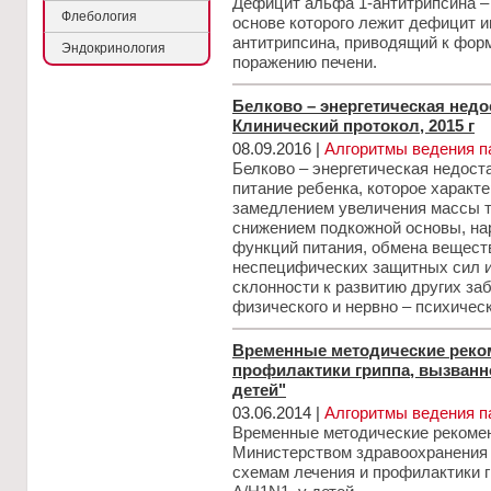
Дефицит альфа 1-антитрипсина –
Флебология
основе которого лежит дефицит и
антитрипсина, приводящий к фор
Эндокринология
поражению печени.
Белково – энергетическая недо
Клинический протокол, 2015 г
08.09.2016 |
Алгоритмы ведения п
Белково – энергетическая недост
питание ребенка, которое характ
замедлением увеличения массы 
снижением подкожной основы, на
функций питания, обмена вещест
неспецифических защитных сил и
склонности к развитию других за
физического и нервно – психическ
Временные методические реко
профилактики гриппа, вызванно
детей"
03.06.2014 |
Алгоритмы ведения п
Временные методические рекоме
Министерством здравоохранения 
схемам лечения и профилактики г