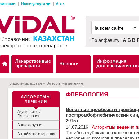
компании
|
Наши услуги
|
A
A
A
По алфавиту:
А
Б
В
Лекарственные
Информация
Новости
препараты
для специалистов
Видаль-Казахстан
>
Алгоритмы лечения
ФЛЕБОЛОГИЯ
АЛГОРИТМЫ
ЛЕЧЕНИЯ
Венозные тромбозы и тромбоф
Акушерство /
посттромбофлебитический синд
Гинекология
2015 г
Ангиохирургия
14.07.2016 |
Алгоритмы ведения п
Тромбоз глубоких вен конечносте
Антибиотикотерапия
нескольких тромбов в пределах г