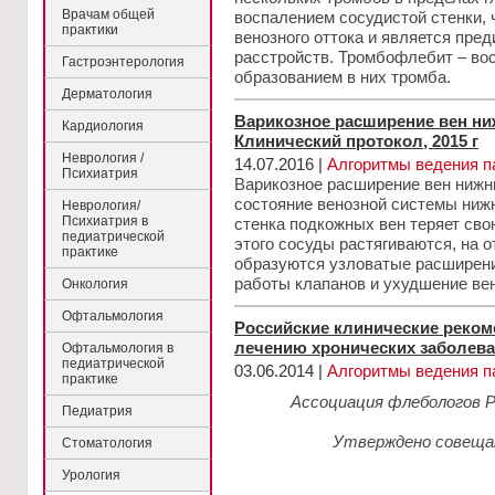
Врачам общей
воспалением сосудистой стенки, 
практики
венозного оттока и является пре
расстройств. Тромбофлебит – вос
Гастроэнтерология
образованием в них тромба.
Дерматология
Варикозное расширение вен ни
Кардиология
Клинический протокол, 2015 г
Неврология /
14.07.2016 |
Алгоритмы ведения п
Психиатрия
Варикозное расширение вен нижн
состояние венозной системы нижн
Неврология/
Психиатрия в
стенка подкожных вен теряет сво
педиатрической
этого сосуды растягиваются, на 
практике
образуются узловатые расширени
работы клапанов и ухудшение вен
Онкология
Офтальмология
Российские клинические реком
лечению хронических заболева
Офтальмология в
педиатрической
03.06.2014 |
Алгоритмы ведения п
практике
Ассоциация флебологов Р
Педиатрия
Утверждено совещан
Стоматология
Урология