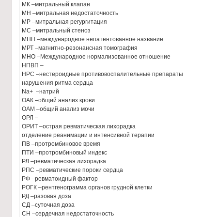
МК –митральный клапан
МН –митральная недостаточность
МР –митральная регургитация
МС –митральный стеноз
МНН –международное непатентованное название
МРТ –магнитно-резонансная томография
МНО –Международное нормализованное отношение
НПВП –
НРС –нестероидные противовоспалительные препараты
нарушения ритма сердца
Na+ –натрий
ОАК –общий анализ крови
ОАМ –общий анализ мочи
ОРЛ –
ОРИТ –острая ревматическая лихорадка
отделение реанимации и интенсивной терапии
ПВ –протромбиновое время
ПТИ –протромбиновый индекс
РЛ –ревматическая лихорадка
РПС –ревматические пороки сердца
РФ –ревматоидный фактор
РОГК –рентгенограмма органов грудной клетки
РД –разовая доза
СД –суточная доза
СН –сердечная недостаточность