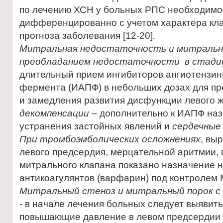
по лечению ХСН у больных РПС необходимо
дифференцированно с учетом характера кл
прогноза заболевания [12-20].
Митральная недостаточность и митральн
преобладанием недостаточности
в стад
длительный прием ингибиторов ангиотенз
фермента (ИАПФ) в небольших дозах для п
и замедления развития дисфункции левого 
декомпенсации
– дополнительно к ИАПФ на
устранения застойных явлений и
сердечные
При тромбоэмболических осложнениях
, вы
левого предсердия, мерцательной аритмии,
митрального клапана показано назначение 
антикоагулянтов (варфарин) под контролем 
Митральный стеноз и митральный порок с
-
в начале лечения больных следует выявить
повышающие давление в левом предсердии (