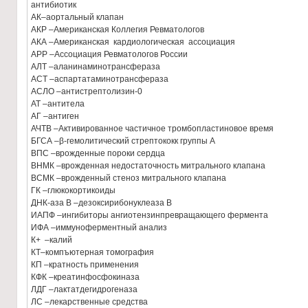
антибиотик
АК–аортальный клапан
АКР –Американская Коллегия Ревматологов
АКА –Американская кардиологическая ассоциация
АРР –Ассоциация Ревматологов России
АЛТ –аланинаминотрансфераза
АСТ –аспартатаминотрансфераза
АСЛО –антистрептолизин-0
АТ –антитела
АГ –антиген
АЧТВ –Активированное частичное тромбопластиновое время
БГСА –β-гемолитический стрептококк группы А
ВПС –врожденные пороки сердца
ВНМК –врожденная недостаточность митрального клапана
ВСМК –врожденный стеноз митрального клапана
ГК –глюкокортикоиды
ДНК-аза В –дезоксирибонуклеаза В
ИАПФ –ингибиторы ангиотензинпревращающего фермента
ИФА –иммуноферментный анализ
К+ –калий
КТ
–
компъютерная томография
КП –кратность применения
КФК –креатинфосфокиназа
ЛДГ –лактатдегидрогеназа
ЛС –лекарственные средства