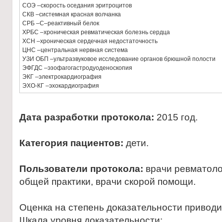
СОЭ –скорость оседания эритроцитов
СКВ –системная красная волчанка
СРБ –С–реактивный белок
ХРБС –хроническая ревматическая болезнь сердца
ХСН –хроническая сердечная недостаточность
ЦНС –центральная нервная система
УЗИ ОБП –ультразвуковое исследование органов брюшной полости
ЭФГДС –эзофагогастродуоденоскопия
ЭКГ –электрокардиография
ЭХО-КГ –эхокардиография
Дата разработки протокола:
2015 год.
Категория пациентов
:
дети.
Пользователи протокола:
врачи ревматоло
общей практики, врачи скорой помощи.
Оценка на степень доказательности привод
Шкала уровня доказательности: