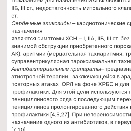
Показанием для назначения ИАПФ являются с
IIБ, III ст., недостаточность митрального кла
ст.
Сердечные гликозиды –
кардиотонические с
назначения
являются симптомы ХСН – I, IIA, IIБ, III ст. б
значимой обструкции приобретенного порока
АК), аритмии (мерцательная тахиаритмия, т
суправентрикулярная пароксизмальная тахик
Антибактериальные препараты
–предназн
этиотропной терапии, заключающейся в эра
повторных атаках ОРЛ на фоне ХРБС и для 
профилактики. Для этой цели используются
пенициллинового ряда с последующим пере
пенициллинов пролонгированного действия 
профилактики [4,5,27]. При непереносимост
назначение одного из антибиотиков, в перв
[7,10].