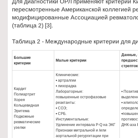
Для диагностики ОРЛ применяют критерии К
пересмотренные Американской коллегией рев
модифицированные Ассоциацией ревматолог
(таблица 2) [3].
Таблица 2 - Международные критерии для д
Данные,
Большие
Малые критерии
предшес
критерии
стрепто
Клинические:
• артралгии
• лихорадка
Кардит
Лабораторные:
• Позити
Полиартрит
повышенные острофазовые
выделенн
Хорея
реактанты:
• илипол
Кольцевидная
• СОЭ;
определе
Эритема
• СРБ.
•повыше
Подкожные
Инстументальные:
противос
ревматические
Удлинение интервала Р-Q на ЭКГ
ДНК-аза 
узелки
Признаки митральной и /или
аортальной регургитации при