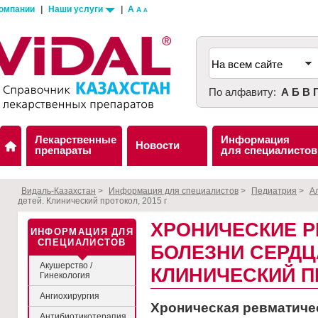
компании
|
Наши услуги
|
A
A
A
По алфавиту:
А
Б
В
Лекарственные
Информация
Новости
препараты
для специалистов
Видаль-Казахстан
>
Информация для специалистов
>
Педиатрия
>
А
детей. Клинический протокол, 2015 г
ХРОНИЧЕСКИЕ 
ИНФОРМАЦИЯ ДЛЯ
СПЕЦИАЛИСТОВ
БОЛЕЗНИ СЕРДЦА
Акушерство /
КЛИНИЧЕСКИЙ ПР
Гинекология
Ангиохирургия
Хроническая ревматиче
Антибиотикотерапия