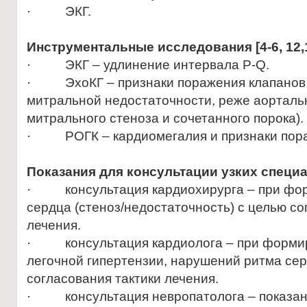
· ЭКГ.
Инструментальные
исс
ледования
[4-6, 12
· ЭКГ – удлинение интервала Р-Q.
· ЭхоКГ – признаки поражения клапанов 
митральной недостаточности, реже аорталь
митрального стеноза и сочетанного порока).
· РОГК – кардиомегалия и признаки пора
Показания для консультации узких специ
· консультация кардиохирурга – при фор
сердца (стеноз/недостаточность) с целью со
лечения.
· консультация кардиолога – при формир
легочной гипертензии, нарушений ритма сер
согласования тактики лечения.
· консультация невропатолога – показана