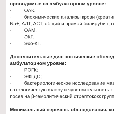
проводимые на амбулаторно
м
уровне:
· ОАК.
· биохимические анализы крови (креатини
Na+, АЛТ, АСТ, общий и прямой билирубин, г
· ОАМ.
· ЭКГ.
· Эхо-КГ.
Дополнительные диагностические обслед
амбулаторно
м
уровне:
· РОГК;
· ЭФГДС;
· бактериологическое исследование мазк
патологическую флору и чувствительность к
посев на β-гемолитический стрептококк групп
Минимальный перечень обследования, к