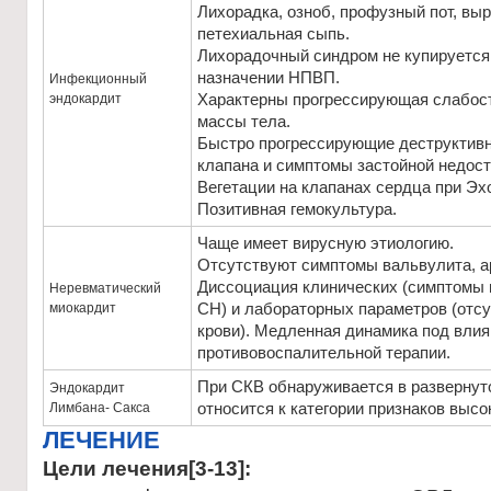
Лихорадка, озноб, профузный пот, вы
петехиальная сыпь.
Лихорадочный синдром не купируется
назначении НПВП.
Инфекционный
эндокардит
Характерны прогрессирующая слабост
массы тела.
Быстро прогрессирующие деструктивн
клапана и симптомы застойной недос
Вегетации на клапанах сердца при Эхо
Позитивная гемокультура.
Чаще имеет вирусную этиологию.
Отсутствуют симптомы вальвулита, а
Диссоциация клинических (симптомы 
Неревматический
миокардит
СН) и лабораторных параметров (отс
крови). Медленная динамика под вл
противовоспалительной терапии.
При СКВ обнаруживается в развернут
Эндокардит
Лимбана- Сакса
относится к категории признаков высо
ЛЕЧЕНИЕ
Цели лечения
[3-13]: