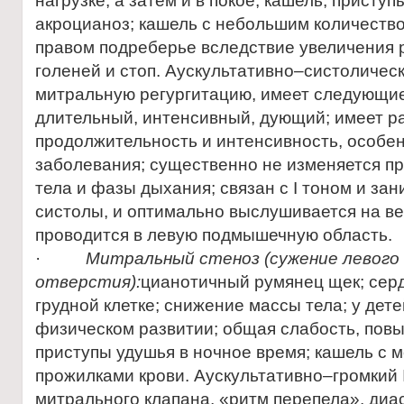
нагрузке, а затем и в покое, кашель, приступ
акроцианоз; кашель с небольшим количество
правом подреберье вследствие увеличения р
голеней и стоп. Аускультативно–систоличе
митральную регургитацию, имеет следующие
длительный, интенсивный, дующий; имеет р
продолжительность и интенсивность, особен
заболевания; существенно не изменяется п
тела и фазы дыхания; связан с I тоном и за
систолы, и оптимально выслушивается на в
проводится в левую подмышечную область.
·
Митральный стеноз (сужение левого
отверстия):
цианотичный румянец щек; серд
грудной клетке; снижение массы тела; у дете
физическом развитии; общая слабость, пов
приступы удушья в ночное время; кашель с м
прожилками крови. Аускультативно–громкий 
митрального клапана, «ритм перепела», диа