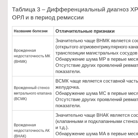
Таблица 3 – Дифференциальный диагноз ХР
ОРЛ и в период ремиссии
Отличительные признаки
Название болезни
Значительно чаще ВНМК является со
(открытого атриовентрикулярного кана
Врожденная
транспозиции магистральных сосудов и
недостаточность МК
Обнаружение шума МР в первые меся
(ВНМК)
Отсутствие других проявлений ревма
показатели.
ВСМК чаще является составной часть
желудочка.
Врожденный стеноз
Обнаружение шума МС в первые меся
митрального клапана
(ВСМК)
Отсутствие других проявлений ревма
показатели.
Значительно чаще ВНАК является сос
(клапанными и подклапанными стеноз
Врожденная
и т.д.).
недостаточность АК
Обнаружение шума МА в первые меся
(ВНАК)