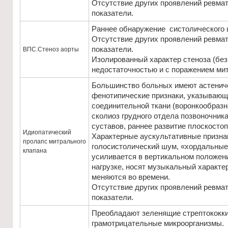
Отсутствие других проявлений ревма
показатели.
Раннее обнаружение систолического ш
Отсутствие других проявлений ревма
показатели.
ВПС.Стеноз аорты
Изолированный характер стеноза (без
недостаточностью и с поражением мит
Большинство больных имеют астениче
фенотипические признаки, указываю
соединительной ткани (воронкообразн
сколиоз грудного отдела позвоночник
суставов, раннее развитие плоскостопи
Идиопатический
Характерные аускультативные признак
пролапс митрального
голосистолический шум, «хордальные 
клапана
усиливается в вертикальном положени
нагрузке, носят музыкальный характер
меняются во времени.
Отсутствие других проявлений ревма
показатели.
Преобладают зеленящие стрептококки
грамотрицательные микроорганизмы.