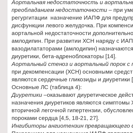
Аортальная недостаточность и аортальны
преобладанием недостаточности
–
при ум
регургитации назначение ИАПФ для предуп
дисфункции левого желудочка. При компенс
аортальной недостаточности дополнительн
амлодипин. При развитии ХСН наряду с ИА
вазодилататорами (амлодипин) назначаются
диуретики, бета-адреноблокаторы [14].
Аортальный стеноз и аортальный порок с
при декомпенсации (ХСН) основными средст
являются сердечные гликозиды и диуретики [
Основные ЛС (таблица 4):
Диуретики –
оказывают диуретическое дейс
назначения диуретиков являются симптомы ХСН – 
вторичной легочной гипертензии, обуслов
пороками сердца [4,5, 18-21, 27].
Ингибиторы ангиотензин превращающего 