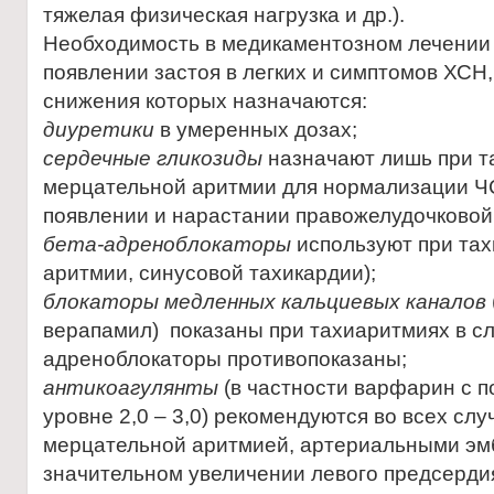
тяжелая физическая нагрузка и др.).
Необходимость в медикаментозном лечении 
появлении застоя в легких и симптомов ХСН,
снижения которых назначаются:
диуретики
в умеренных дозах;
сердечные гликозиды
назначают лишь при т
мерцательной аритмии для нормализации ЧС
появлении и нарастании правожелудочковой
бета-адреноблокаторы
используют при та
аритмии, синусовой тахикардии);
блокаторы медленных кальциевых каналов
верапамил) показаны при тахиаритмиях в сл
адреноблокаторы противопоказаны;
антикоагулянты
(в частности варфарин с 
уровне 2,0 – 3,0) рекомендуются во всех сл
мерцательной аритмией, артериальными эмб
значительном увеличении левого предсердия