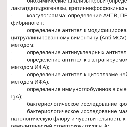
· биохимические анализы крови (опреде
лактатдегидрогеназы, кретининфосфокиназы,
· коагулограмма: определение АЧТВ, ПВ
фибриноген;
· определение антител к модифицирова
цитруллинированному виментину (Anti-MCV)
методом;
· определение антинуклеарных антител 
· определение антител к экстрагируемом
методом ИФА);
· определение антител к цитоплазме не
методом ИФА);
· определение иммуноглобулинов в сыворо
IgA);
· бактериологическое исследование кров
· бактериологическое исследование мазк
патологическую флору и чувствительность к а
гемолитический стрептококк группы А;