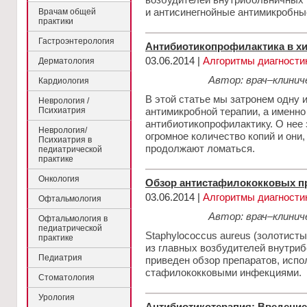
и антисинегнойные антимикробны
Врачам общей
практики
Гастроэнтерология
Антибиотикопрофилактика в х
03.06.2014 |
Алгоритмы диагности
Дерматология
Автор: врач–клинич
Кардиология
В этой статье мы затронем одну 
Неврология /
Психиатрия
антимикробной терапии, а именн
антибиотикопрофилактику. О нее
Неврология/
огромное количество копий и они, 
Психиатрия в
продолжают ломаться.
педиатрической
практике
Онкология
Обзор антистафилококковых п
03.06.2014 |
Алгоритмы диагности
Офтальмология
Автор: врач–клинич
Офтальмология в
педиатрической
Staphylococcus aureus (золотист
практике
из главных возбудителей внутри
Педиатрия
приведен обзор препаратов, испо
стафилококковыми инфекциями.
Стоматология
Урология
Антибиотикотерапия: Введение 