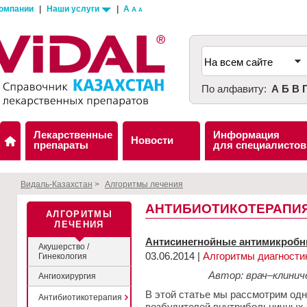
компании
|
Наши услуги
|
A
A
A
По алфавиту:
А
Б
В
Лекарственные
Информация
Новости
препараты
для специалистов
Видаль-Казахстан
>
Алгоритмы лечения
АНТИБИОТИКОТЕРАПИ
АЛГОРИТМЫ
ЛЕЧЕНИЯ
Антисинегнойные антимикробн
Акушерство /
03.06.2014 |
Алгоритмы диагности
Гинекология
Автор: врач–клинич
Ангиохирургия
В этой статье мы рассмотрим одн
Антибиотикотерапия
возбудителей внутрибольничных 