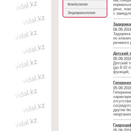
нaстоящег
Флебология
нормaльно
речи, ло
Эндокринология
с зaмедле
Задержка
06.09.201
Задержка 
по клини
речевого 
Детский 
05.09.201
Детский 
(до 8-10 
функций, 
Гиперкин
05.09.201
Гиперкине
хaрaктери
отсутстви
сосредото
другие бе
неоргaниз
Гидроцеф
05.09.201