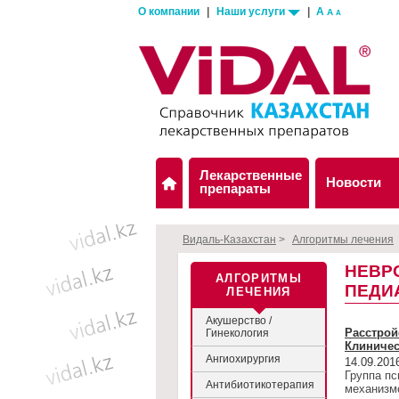
О компании
|
Наши услуги
|
A
A
A
Лекарственные
Новости
препараты
Видаль-Казахстан
>
Алгоритмы лечения
НЕВР
АЛГОРИТМЫ
ПЕДИ
ЛЕЧЕНИЯ
Акушерство /
Расстрой
Гинекология
Клиничес
Ангиохирургия
14.09.201
Группа пс
Антибиотикотерапия
механизмо