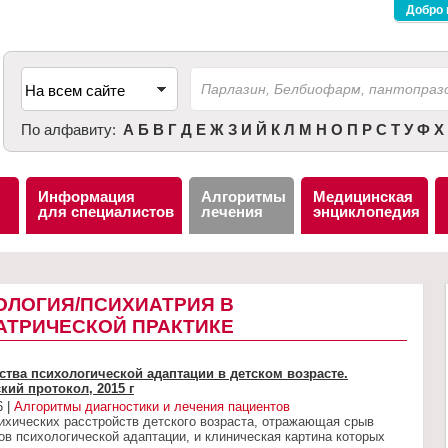
Добро 
По алфавиту:
А
Б
В
Г
Д
Е
Ж
З
И
Й
К
Л
М
Н
О
П
Р
С
Т
У
Ф
Х
Информация
Алгоритмы
Медицинская
для специалистов
лечения
энциклопедия
ОЛОГИЯ/ПСИХИАТРИЯ В
АТРИЧЕСКОЙ ПРАКТИКЕ
ства психологической адаптации в детском возрасте.
кий протокол, 2015 г
6 |
Алгоритмы диагностики и лечения пациентов
ихических расстройств детского возраста, отражающая срыв
в психологической адаптации, и клиническая картина которых