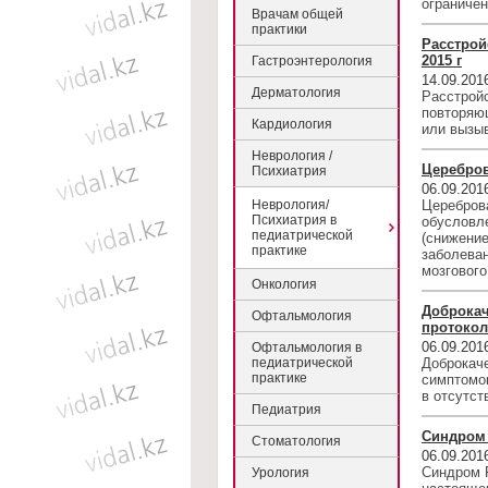
ограничен
Врачам общей
практики
Расстрой
2015 г
Гастроэнтерология
14.09.201
Дерматология
Расстройс
повторяю
Кардиология
или вызы
Неврология /
Церебров
Психиатрия
06.09.201
Неврология/
Цереброва
Психиатрия в
обусловл
педиатрической
(снижение
практике
заболева
мозгового
Онкология
Доброкач
Офтальмология
протокол,
06.09.201
Офтальмология в
педиатрической
Доброкаче
практике
симптомо
в отсутст
Педиатрия
Синдром 
Стоматология
06.09.201
Синдром 
Урология