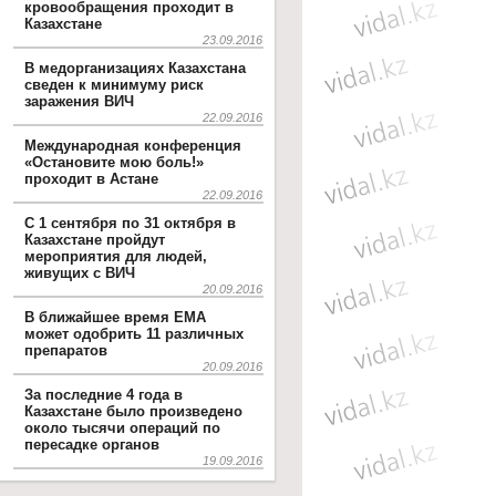
кровообращения проходит в
Казахстане
23.09.2016
В медорганизациях Казахстана
сведен к минимуму риск
заражения ВИЧ
22.09.2016
Международная конференция
«Остановите мою боль!»
проходит в Астане
22.09.2016
С 1 сентября по 31 октября в
Казахстане пройдут
мероприятия для людей,
живущих с ВИЧ
20.09.2016
В ближайшее время EMA
может одобрить 11 различных
препаратов
20.09.2016
За последние 4 года в
Казахстане было произведено
около тысячи операций по
пересадке органов
19.09.2016