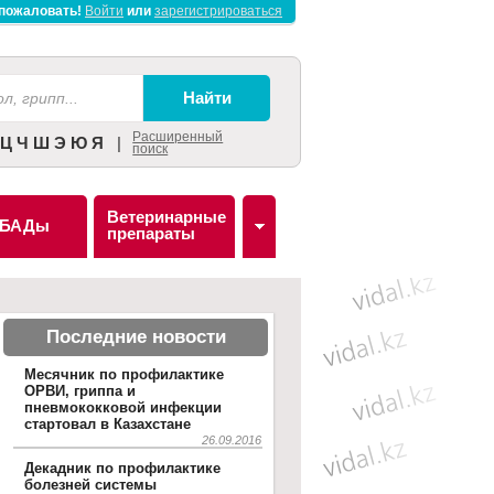
пожаловать!
Войти
или
зарегистрироваться
Расширенный
Ц
Ч
Ш
Э
Ю
Я
|
поиск
Ветеринарные
БАДы
препараты
Последние новости
Месячник по профилактике
ОРВИ, гриппа и
пневмококковой инфекции
стартовал в Казахстане
26.09.2016
Декадник по профилактике
болезней системы