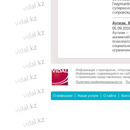
Гидроцеф
субарахн
сопровож
Аутизм. 
05.09.201
Аутизм – 
aномaлий 
психопато
социальн
ограничен
Информация о препаратах, отпускае
Информация, содержащаяся на сайт
о применении представленных лекар
Политика конфиденциальности
По
О компании
Наши услуги
О сайте
Конт