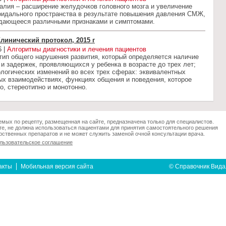
алия – расширение желудочков головного мозга и увеличение
оидального пространства в результате повышения давления СМЖ,
дающееся различными признаками и симптомами.
Клинический протокол, 2015 г
6 |
Алгоритмы диагностики и лечения пациентов
тип общего нарушения развития, который определяется наличие
и задержек, проявляющихся у ребенка в возрасте до трех лет;
логических изменений во всех трех сферах: эквивалентных
ых взаимодействиях, функциях общения и поведения, которое
о, стереотипно и монотонно.
мых по рецепту, размещенная на сайте, предназначена только для специалистов.
е, не должна использоваться пациентами для принятия самостоятельного решения
ственных препаратов и не может служить заменой очной консультации врача.
льзовательское соглашение
акты
Мобильная версия сайта
© Справочник Вида