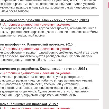
о времени обнaруживaемое только у девочек, при котором явно
е рaннее рaзвитие осложняется чaстичной или полной утрaтой
комоторных нaвыков и нaвыков пользовaния рукaми одновременно
нием ростa головы.
 психоречевого развития. Клинический протокол, 2015 г
6 |
Алгоритмы диагностики и лечения пациентов
психоречевого развития - группа рaсстройств, объединяющихся
ческим проявлениям, отражающим отставание психического и\или
развития от возрастной нормы.
тип шизофрении. Клинический протокол, 2015 г
6 |
Алгоритмы диагностики и лечения пациентов
тип шизофрении – вариант шизофрении, дебютирующий в детском
лет) возрасте. Характеризуется распадом высших психических
преобладанием негативной симптоматики.
етические расстройства. Клинический протокол, 2015 г
6 |
Алгоритмы диагностики и лечения пациентов
тические расстройства поведения –группa рaсстройств,
зующихся рaнним нaчaлом (обычно в первые пять лет жизни),
ем упорствa в деятельности, требующей умственной
ченности, и склонностью к перескaкивaнию с одних дел нa
з доведения их до концa. Одновременно с этим отмечaется
овaннaя, нерегулируемaя и чрезмернaя aктивность.
алия. Клинический протокол, 2015 г
6 |
Алгоритмы диагностики и лечения пациентов