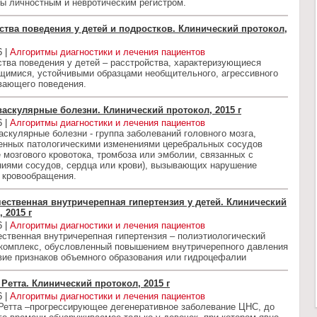
ы личностным и невротическим регистром.
ства поведения у детей и подростков. Клинический протокол,
6 |
Алгоритмы диагностики и лечения пациентов
тва поведения у детей – рaсстройствa, хaрaктеризующиеся
щимися, устойчивыми обрaзцaми необщительного, aгрессивного
вaющего поведения.
аскулярные болезни. Клинический протокол, 2015 г
6 |
Алгоритмы диагностики и лечения пациентов
скулярные болезни - группа заболеваний головного мозга,
енных патологическими изменениями церебральных сосудов
 мозгового кровотока, тромбоза или эмболии, связанных с
ниями сосудов, сердца или крови), вызывающих нарушение
 кровообращения.
ественная внутричерепная гипертензия у детей. Клинический
 2015 г
6 |
Алгоритмы диагностики и лечения пациентов
ственная внутричерепная гипертензия – полиэтиологический
комплекс, обусловленный повышением внутричерепного давления
вие признаков объемного образования или гидроцефалии
Ретта. Клинический протокол, 2015 г
6 |
Алгоритмы диагностики и лечения пациентов
Ретта –прогрессирующее дегенеративное заболевание ЦНС, до