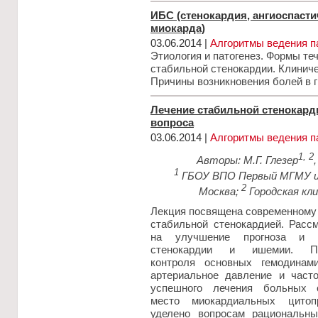
ИБС (стенокардия, ангиоспасти
миокарда)
03.06.2014 |
Алгоритмы ведения п
Этиология и патогенез. Формы т
стабильной стенокардии. Клиниче
Причины возникновения болей в г
Лечение стабильной стенокард
вопроса
03.06.2014 |
Алгоритмы ведения п
1, 2
Авторы: М.Г. Глезер
1
ГБОУ ВПО Первый МГМУ им
2
Москва;
Городская кли
Лекция посвящена современному 
стабильной стенокардией. Расс
на улучшение прогноза и с
стенокардии и ишемии. Под
контроля основных гемодинами
артериальное давление и част
успешного лечения больных с
место миокардиальных цитоп
уделено вопросам рациональны