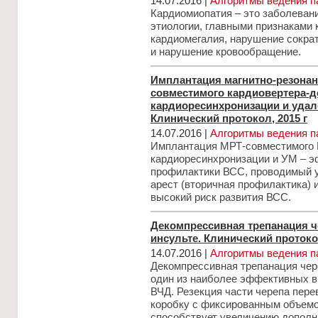
14.07.2016 |
Алгоритмы ведения п
Кардиомиопатия – это заболеван
этиологии, главными признаками 
кардиомегалия, нарушение сокра
и нарушение кровообращение.
Имплантация магнитно-резонан
совместимого кардиовертера-
кардиоресинхронизации и удал
Клинический протокол, 2015 г
14.07.2016 |
Алгоритмы ведения п
Имплантация МРТ-совместимого 
кардиоресинхронизации и УМ – 
профилактики ВСС, проводимый 
арест (вторичная профилактика) 
высокий риск развития ВСС.
Декомпрессивная трепанация 
инсульте. Клинический протокол
14.07.2016 |
Алгоритмы ведения п
Декомпрессивная трепанация чер
один из наиболее эффективных в
ВЧД. Резекция части черепа пер
коробку с фиксированным объемо
способствует увеличению дополн