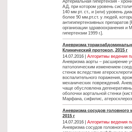
Артериальная гипертензия - хро
АД, при котором уровень систоли
140 мм рт. ст., и (или) уровень д
более 90 мм.рт.ст. у людей, кото
антигипертензивных препаратов 
организации здравоохранения и 
гипертензии 1999 г.].
Аневризма торакоабдоминально
Клинический протокол, 2015 г
14.07.2016 |
Алгоритмы ведения п
Аневризма аорты – расширение у
патологическим изменением соед
стенок вследствие атеросклероти
воспалительного поражения, вро
механических повреждений. Анев
чаще обусловлена дегенеративн
оболочки аортальной стенки (кис
Марфана, сифилис, атеросклероз
Аневризма сосудов головного м
2015 г
14.07.2016 |
Алгоритмы ведения п
Аневризма сосудов головного моз