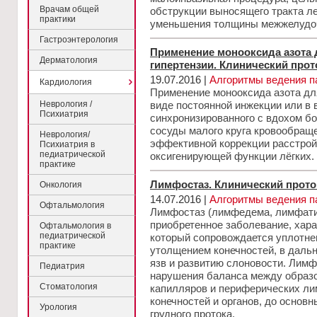
Врачам общей
обструкции выносящего тракта ле
практики
уменьшения толщины межжелудоч
Гастроэнтерология
Применение монооксида азота 
Дерматология
гипертензии. Клинический прото
19.07.2016 |
Алгоритмы ведения п
Кардиология
Применение монооксида азота для
Неврология /
виде постоянной инжекции или в 
Психиатрия
синхронизированного с вдохом бо
сосуды малого круга кровообраще
Неврология/
эффективной коррекции расстройс
Психиатрия в
педиатрической
оксигенирующей функции лёгких.
практике
Лимфостаз. Клинический проток
Онкология
14.07.2016 |
Алгоритмы ведения п
Офтальмология
Лимфостаз (лимфедема, лимфатич
приобретенное заболевание, хар
Офтальмология в
педиатрической
который сопровождается уплотне
практике
утолщением конечностей, в даль
язв и развитию слоновости. Лимф
Педиатрия
нарушения баланса между образо
Стоматология
капилляров и периферических ли
конечностей и органов, до основ
Урология
грудного протока.