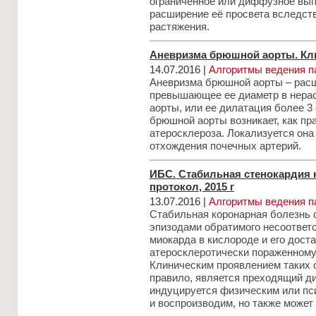
ограниченное или диффузное вып
расширение её просвета вследств
растяжения.
Аневризма брюшной аорты. Кли
14.07.2016 |
Алгоритмы ведения п
Аневризма брюшной аорты – расши
превышающее ее диаметр в нера
аорты, или ее дилатация более 3 
брюшной аорты возникает, как пра
атеросклероза. Локализуется он
отхождения почечных артерий.
ИБС. Стабильная стенокардия 
протокол, 2015 г
13.07.2016 |
Алгоритмы ведения п
Стабильная коронарная болезнь 
эпизодами обратимого несоответ
миокарда в кислороде и его доста
атеросклеротически пораженному
Клиническим проявлением таких 
правило, является преходящий ди
индуцируется физическим или п
и воспроизводим, но также может