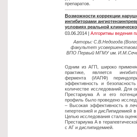
препаратов.
Возможности коррекции наруш
ингибиторами ангиотензинпре
условиях реальной клиническо
03.06.2014 |
Алгоритмы ведения п
Авторы: С.В.Недогода (Волг
факультет усовершенствовани
ВПО Первый МГМУ им. И.М.Сеч
Одним из АГП, широко применя
практике, является ингибит
фермента (ИАПФ) периндопр
эффективность и безопасность
количестве исследований. Для 
Престариума А и его потенци
профиль было проведено иссле
– Высокая эффективность в леч
гипертензией и дисЛипидемией в
Целью исследования стала оценк
Престариума А в терапевтической
с АГ и дислипидемией.