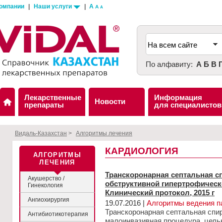
компании
|
Наши услуги
|
A
A
A
По алфавиту:
А
Б
В
Лекарственные
Информация
Новости
препараты
для специалистов
Видаль-Казахстан
>
Алгоритмы лечения
КАРДИОЛОГИЯ
АЛГОРИТМЫ
ЛЕЧЕНИЯ
Транскоронарная септальная с
Акушерство /
обструктивной гипертрофическ
Гинекология
Клинический протокол, 2015 г
Ангиохирургия
19.07.2016 |
Алгоритмы ведения п
Транскоронарная септальная спи
Антибиотикотерапия
малоинвазивная процедура, цель