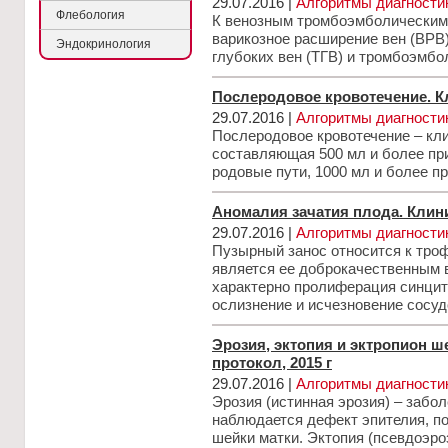
29.07.2016 |
Алгоритмы диагности
Флебология
К венозным тромбоэмболическим
варикозное расширение вен (ВРВ
Эндокринология
глубоких вен (ТГВ) и тромбоэмбо
Послеродовое кровотечение. Кл
29.07.2016 |
Алгоритмы диагности
Послеродовое кровотечение – кли
составляющая 500 мл и более пр
родовые пути, 1000 мл и более п
Аномалия зачатия плода. Клини
29.07.2016 |
Алгоритмы диагности
Пузырный занос относится к тро
является ее доброкачественным 
характерно пролиферация синцит
ослизнение и исчезновение сосуд
Эрозия, эктопия и эктропион ш
протокол, 2015 г
29.07.2016 |
Алгоритмы диагности
Эрозия (истинная эрозия) – забо
наблюдается дефект эпителия, п
шейки матки. Эктопия (псевдоэро