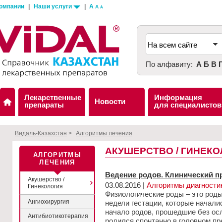
компании
|
Наши услуги
|
A
A
A
По алфавиту:
А
Б
В
Лекарственные
Информация
Новости
препараты
для специалистов
Видаль-Казахстан
>
Алгоритмы лечения
АКУШЕРСТВО / ГИНЕК
АЛГОРИТМЫ
ЛЕЧЕНИЯ
Ведение родов. Клинический пр
Акушерство /
03.08.2016 |
Алгоритмы диагности
Гинекология
Физиологические роды – это роды
Ангиохирургия
недели гестации, которые началис
начало родов, прошедшие без ос
Антибиотикотерапия
родился спонтанно в головном пр