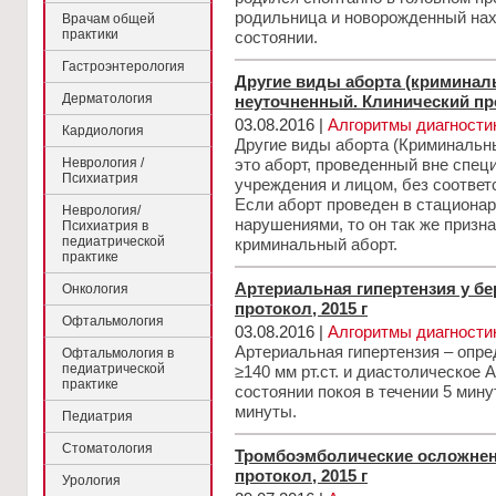
родильница и новорожденный нах
Врачам общей
практики
состоянии.
Гастроэнтерология
Другие виды аборта (криминаль
Дерматология
неуточненный. Клинический про
03.08.2016 |
Алгоритмы диагности
Кардиология
Другие виды аборта (Криминальны
Неврология /
это аборт, проведенный вне спец
Психиатрия
учреждения и лицом, без соответ
Если аборт проведен в стационар
Неврология/
нарушениями, то он так же призн
Психиатрия в
педиатрической
криминальный аборт.
практике
Артериальная гипертензия у б
Онкология
протокол, 2015 г
Офтальмология
03.08.2016 |
Алгоритмы диагности
Артериальная гипертензия – опре
Офтальмология в
педиатрической
≥140 мм рт.ст. и диастолическое А
практике
состоянии покоя в течении 5 мину
минуты.
Педиатрия
Стоматология
Тромбоэмболические осложнен
протокол, 2015 г
Урология