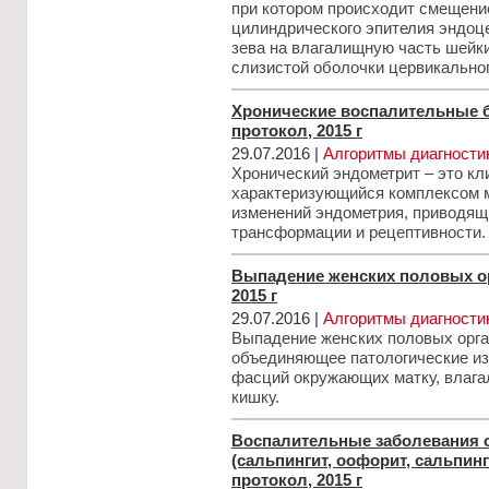
при котором происходит смещени
цилиндрического эпителия эндоц
зева на влагалищную часть шейки
слизистой оболочки цервикальног
Хронические воспалительные б
протокол, 2015 г
29.07.2016 |
Алгоритмы диагности
Хронический эндометрит – это к
характеризующийся комплексом
изменений эндометрия, приводящ
трансформации и рецептивности.
Выпадение женских половых ор
2015 г
29.07.2016 |
Алгоритмы диагности
Выпадение женских половых орган
объединяющее патологические из
фасций окружающих матку, влага
кишку.
Воспалительные заболевания о
(сальпингит, оофорит, сальпин
протокол, 2015 г