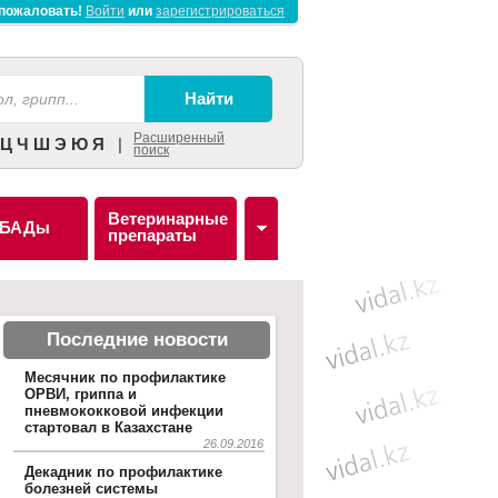
пожаловать!
Войти
или
зарегистрироваться
Расширенный
Ц
Ч
Ш
Э
Ю
Я
|
поиск
Ветеринарные
БАДы
препараты
Последние новости
Месячник по профилактике
ОРВИ, гриппа и
пневмококковой инфекции
стартовал в Казахстане
26.09.2016
Декадник по профилактике
болезней системы