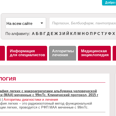
Добро 
По алфавиту:
А
Б
В
Г
Д
Е
Ж
З
И
Й
К
Л
М
Н
О
П
Р
С
Т
У
Ф
Х
Информация
Алгоритмы
Медицинская
для специалистов
лечения
энциклопедия
ЛОГИЯ
афия легких с макроагрегатами альбумина человеческой
и (МАА) меченные с 99mTc. Клинический протокол, 2015 г
6 |
Алгоритмы диагностики и лечения
афия легких – это радиоизотопный метод функциональной
ации легких, проводится с РФП МАА меченные с 99mTc.