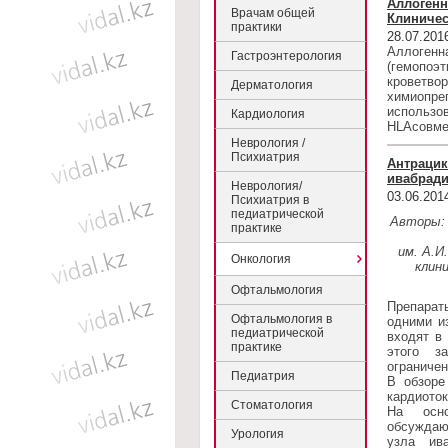
Аллогенн
Врачам общей
Клиничес
практики
28.07.201
Аллогенна
Гастроэнтерология
(гемопоэт
кроветвор
Дерматология
химиопреп
использов
Кардиология
HLAсовме
Неврология /
Психиатрия
Антрацик
ивабрад
Неврология/
03.06.201
Психиатрия в
педиатрической
Авторы: 
практике
им. А.И
Онкология
клин
Офтальмология
Препарат
Офтальмология в
одними и
педиатрической
входят в
практике
этого з
ограниче
Педиатрия
В обзоре
кардиото
Стоматология
На осно
обсуждаю
Урология
узла ив