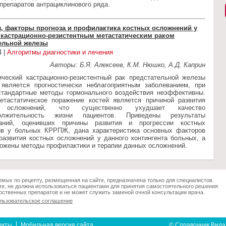
препаратов антрациклинового ряда.
з, факторы прогноза и профилактика костных осложнений у
кастрационно-резистентным метастатическим раком
ельной железы
4 |
Алгоритмы диагностики и лечения
Авторы: Б.Я. Алексеев, К.М. Нюшко, А.Д. Каприн
ический кастрационно-резистентный рак предстательной железы
является прогностически неблагоприятным заболеванием, при
стандартные методы гормонального воздействия неэффективны.
етастатическое поражение костей является причиной развития
х осложнений, что существенно ухудшает качество
лжительность жизни пациентов. Приведены результаты
ваний, оценивших причины развития и прогрессии костных
ов у больных КРРПЖ, дана характеристика основных факторов
 развития костных осложнений у данного контингента больных, а
ложены методы профилактики и терапии данных осложнений.
мых по рецепту, размещенная на сайте, предназначена только для специалистов.
е, не должна использоваться пациентами для принятия самостоятельного решения
ственных препаратов и не может служить заменой очной консультации врача.
льзовательское соглашение
акты
Мобильная версия сайта
© Справочник Вида