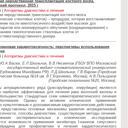
ая неродственная трансплантация костного мозга.
кий протокол, 2015 г
6 |
Алгоритмы диагностики и лечения
я неродственная трансплантация костного мозга
ических стволовых клеток) – процедура, которая восстанавливает
ение после миелотоксичного воздействия высоких доз
аратов или ионизирующего облучения (кондиционирования) с
анием гемопоэтических стволовых клеток от
стимогонеродственного донора.
линовая кардиотоксичность: перспективы использования
ина
4 |
Алгоритмы диагностики и лечения
Ю.А.Васюк, Е.Л.Школьник, В.В.Несветов (ГБОУ ВПО Московский
государственный медико−стоматологический университет
.Евдокимова Минздрава РФ), Л.Д.Школьник, Г.В.Варлан (Городская
ическая больница №14 им. В.Г.Короленко, Москва), А.В.Пильщиков
(Городская поликлиника №20, Москва).
ы антрациклинового ряда (доксорубицин, эпирубицин) являются
з наиболее эффективных для лечения рака молочной железы и
 большинство стандартных схем химиотерапевтического лечения
аболевания. Однако их активное клиническое применение
но кумулятивным и дозозависимым кардиотоксическим действием.
 представлены основные механизмы развития антрациклиновой
ксичности, способы диагностики, существующие методы лечения.
вании экспериментальных и клинических исследований
тся возможности применения ингибитора f-каналов синусового
абрадина для профилактики и лечения кардиотоксического