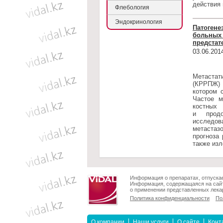
действия 
Флебология
Эндокринология
Патогене
больных 
предстат
03.06.201
Метастат
(КРРПЖ) 
котором 
Частое м
костны
и продо
исследо
метастаз
прогноза
также из
Информация о препаратах, отпускае
Информация, содержащаяся на сайт
о применении представленных лекар
Политика конфиденциальности
По
О компании
Наши услуги
О сайте
Конт