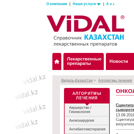
О компании
|
Наши услуги
|
A
A
A
Лекарственные
Новости
препараты
Видаль-Казахстан
>
Алгоритмы лечения
ОНКО
АЛГОРИТМЫ
ЛЕЧЕНИЯ
Сцинтигр
Акушерство /
сыворотк
Гинекология
13.09.201
Сцинтигр
Ангиохирургия
визуализ
Антибиотикотерапия