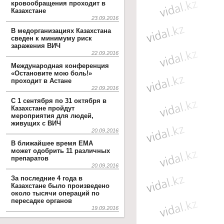
кровообращения проходит в
Казахстане
23.09.2016
В медорганизациях Казахстана
сведен к минимуму риск
заражения ВИЧ
22.09.2016
Международная конференция
«Остановите мою боль!»
проходит в Астане
22.09.2016
С 1 сентября по 31 октября в
Казахстане пройдут
мероприятия для людей,
живущих с ВИЧ
20.09.2016
В ближайшее время EMA
может одобрить 11 различных
препаратов
20.09.2016
За последние 4 года в
Казахстане было произведено
около тысячи операций по
пересадке органов
19.09.2016