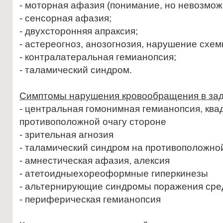
- моторная афазия (понимание, но невозмож
- сенсорная афазия;
- двухсторонняя апраксия;
- астереогноз, анозогнозия, нарушение схем
- контралатеральная гемианопсия;
- таламический синдром.
Симптомы нарушения кровообращения в зад
- центральная гомонимная гемианопсия, ква
противоположной очагу стороне
- зрительная агнозия
- таламический синдром на противоположной
- амнестическая афазия, алексия
- атетоидныехореоформные гиперкинезы
- альтернирующие синдромы поражения сре
- периферическая гемианопсия