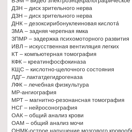
ВЭМ – видео электроэнцефалографическое
ДЗН – диск зрительного нерва
ДЗН – диск зрительного нерва
ДНК – дезоксирибонуклеиновая кислота́
ЗМА – задняя черепная ямка
ЗПМР – задержка психомоторного развития
ИВЛ – искусственная вентиляция легких
КТ – компьютерная томография
КФК – креатинфосфокиназа
КЩС – кислотно-щелочного состояния
ЛДГ– лактатдегидрогеназа
ЛФК – лечебная физкультура
МР-ангиография
МРТ – магнитно-резонансная томография
НСГ – нейросонография
ОАК – общий анализ крови
ОАМ – общий анализ мочи
ОНМК-острое нарушение мозгового кровоо