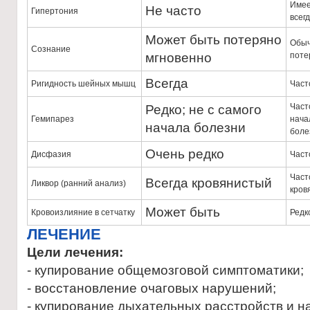
Имее
Не часто
Гипертония
всег
Может быть потеряно
Обы
Сознание
мгновенно
поте
Всегда
Ригидность шейных мышц
Част
Част
Редко; не с самого
Гемипарез
нача
начала болезни
боле
Очень редко
Дисфазия
Част
Част
Всегда кровянистый
Ликвор (ранний анализ)
кров
Может быть
Кровоизлияние в сетчатку
Редк
ЛЕЧЕНИЕ
Цели лечения:
- купирование общемозговой симптоматики;
- восстановление очаговых нарушений;
- купирование дыхательных расстройств и 