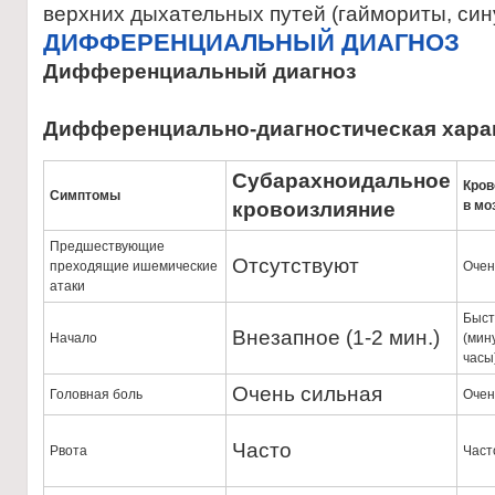
верхних дыхательных путей (гаймориты, син
ДИФФЕРЕНЦИАЛЬНЫЙ ДИАГНОЗ
Дифференциальный диагноз
Дифференциально-диагностическая харак
Субарахноидальное
Кров
Симптомы
кровоизлияние
в мо
Предшествующие
Отсутствуют
преходящие ишемические
Очен
атаки
Быст
Внезапное (1-2 мин.)
Начало
(мин
часы
Очень сильная
Головная боль
Очен
Часто
Рвота
Част