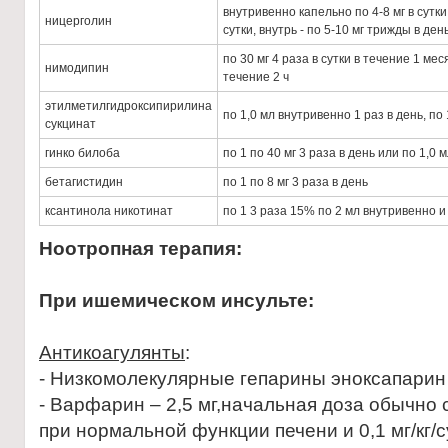
внутривенно капельно по 4-8 мг в сутк
ницерголин
сутки, внутрь - по 5-10 мг трижды в ден
по 30 мг 4 раза в сутки в течение 1 меся
нимодипин
течение 2 ч
этилметилгидроксипирилина
по 1,0 мл внутривенно 1 раз в день, по
сукцинат
гинко билоба
по 1 по 40 мг 3 раза в день или по 1,0 
бетагистидин
по 1 по 8 мг 3 раза в день
ксантинола никотинат
по 1 3 раза 15% по 2 мл внутривенно
Ноотропная терапия:
При ишемическом инсульте:
Антикоагулянты
:
- Низкомолекулярные гепарины эноксапарин н
- Варфарин – 2,5 мг,начальная доза обычно с
при нормальной функции печени и 0,1 мг/кг/