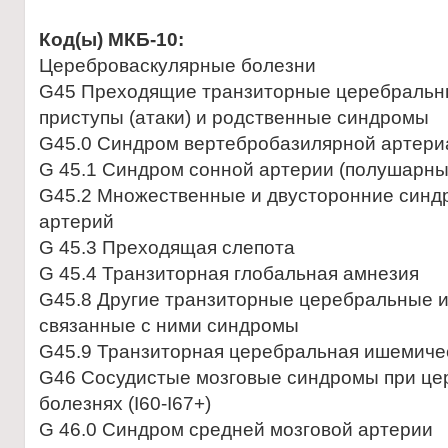
Код(ы) МКБ-10:
Цереброваскулярные болезни
G45 Преходящие транзиторные церебральн
приступы (атаки) и родственные синдромы
G45.0 Синдром вертебробазилярной артери
G 45.1 Синдром сонной артерии (полушарны
G45.2 Множественные и двусторонние син
артерий
G 45.3 Преходящая слепота
G 45.4 Транзиторная глобальная амнезия
G45.8 Другие транзиторные церебральные и
связанные с ними синдромы
G45.9 Транзиторная церебральная ишемичес
G46 Сосудистые мозговые синдромы при це
болезнях (I60-I67+)
G 46.0 Синдром средней мозговой артерии