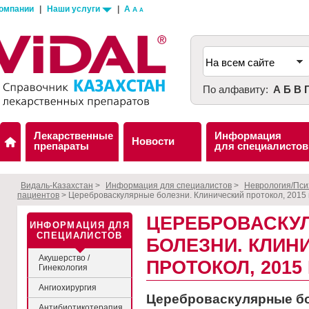
компании
|
Наши услуги
|
A
A
A
По алфавиту:
А
Б
В
Лекарственные
Информация
Новости
препараты
для специалистов
Видаль-Казахстан
>
Информация для специалистов
>
Неврология/Пси
пациентов
>
Цереброваскулярные болезни. Клинический протокол, 2015 
ЦЕРЕБРОВАСКУ
ИНФОРМАЦИЯ ДЛЯ
СПЕЦИАЛИСТОВ
БОЛЕЗНИ. КЛИН
Акушерство /
ПРОТОКОЛ, 2015 
Гинекология
Ангиохирургия
Цереброваскулярные бо
Антибиотикотерапия