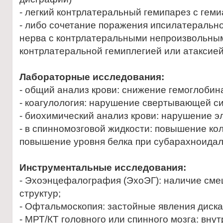
- легкий контрлатеральный гемипарез с гем
- либо сочетание поражения ипсилатерально
нерва с контрлатеральными непроизвольны
контрлатеральной гемиплегией или атаксие
Лабораторные исследования:
- общий анализ крови: снижение гемоглобина
- коагулология: нарушение свертывающей с
- биохимический анализ крови: нарушение э
- в спинномозговой жидкости: повышение ко
повышение уровня белка при субарахноида
Инструментальные исследования:
- Эхоэнцефалография (ЭхоЭГ): наличие см
структур;
- Офтальмоскопия: застойные явления диска
- МРТ/КТ головного или спинного мозга: вну