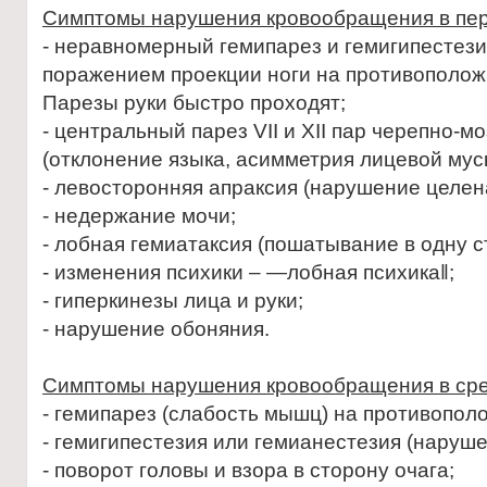
Симптомы нарушения кровообращения в пер
- неравномерный гемипарез и гемигипестез
поражением проекции ноги на противополож
Парезы руки быстро проходят;
- центральный парез VII и XII пар черепно-м
(отклонение языка, асимметрия лицевой мус
- левосторонняя апраксия (нарушение целен
- недержание мочи;
- лобная гемиатаксия (пошатывание в одну с
- изменения психики – ―лобная психика‖;
- гиперкинезы лица и руки;
- нарушение обоняния.
Симптомы нарушения кровообращения в сре
- гемипарез (слабость мышц) на противопол
- гемигипестезия или гемианестезия (наруше
- поворот головы и взора в сторону очага;