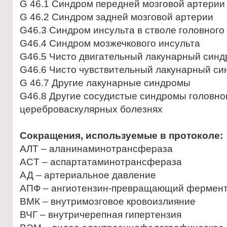
G 46.1 Синдром передней мозговой артерии
G 46.2 Синдром задней мозговой артерии
G46.3 Синдром инсульта в стволе головного
G46.4 Синдром мозжечкового инсульта
G46.5 Чисто двигательный лакунарный син
G46.6 Чисто чувствительный лакунарный си
G 46.7 Другие лакунарные синдромы
G46.8 Другие сосудистые синдромы головног
цереброваскулярных болезнях
Сокращения, используемые в протоколе:
AЛT – аланинаминотрансфераза
AСT – аспартатаминотрансфераза
АД – артериальное давление
АПФ – ангиотензин-превращающий фермен
ВМК – внутримозговое кровоизлияние
ВЧГ – внутричерепная гипертензия