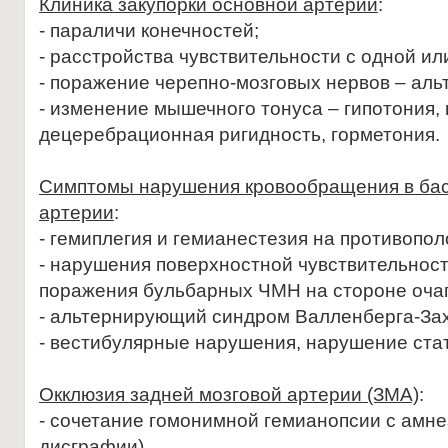
Клиника закупорки основной артерии
:
- параличи конечностей;
- расстройства чувствительности с одной ил
- поражение черепно-мозговых нервов – ал
- изменение мышечного тонуса – гипотония, 
децеребрационная ригидность, горметония.
Симптомы нарушения кровообращения в бас
артерии
:
- гемиплегия и гемианестезия на противопол
- нарушения поверхностной чувствительнос
поражения бульбарных ЧМН на стороне очаг
- альтернирующий синдром Валленберга-За
- вестибулярные нарушения, нарушение стат
Окклюзия задней мозговой артерии (ЗМА)
:
- сочетание гомонимной гемианопсии с амне
дисграфии)