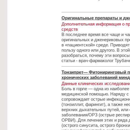
Оригинальные препараты и дж
Дополнительная информация о п
средств
В последнее время все чаще и ч
оригинальных и дженериковых пре
в «пациентской» среде. Приводя
пользу одного или другого. В это
разобраться, почему эти вопрос
статьи - врач-фармаколог Трубач
Тонзипрет— Фитониринговый п
хронических заболеваний минда
Данные клинических исследован
Боль в горле — одна из наиболее
медицинской помощью. Наряду с 
сопровождает острые инфекционн
(тонзиллит, фарингит), а также 
верхних дыхательных путей, или
заболевания/ОРЗ (острые респир
ОРВИ). Для лечения этих и ряда
(острого синусита, острого бронх