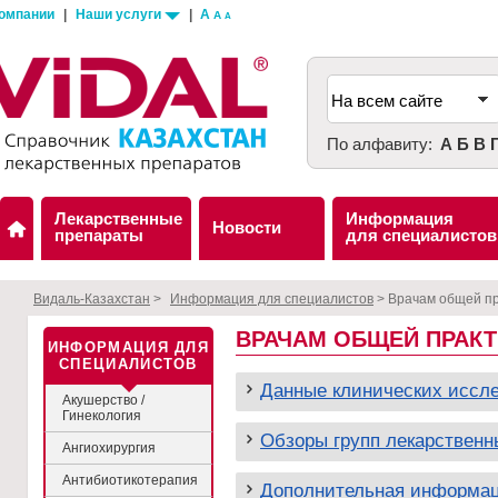
компании
|
Наши услуги
|
A
A
A
По алфавиту:
А
Б
В
Лекарственные
Информация
Новости
препараты
для специалистов
Видаль-Казахстан
>
Информация для специалистов
>
Врачам общей пр
ВРАЧАМ ОБЩЕЙ ПРАКТ
ИНФОРМАЦИЯ ДЛЯ
СПЕЦИАЛИСТОВ
Данные клинических иссл
Акушерство /
Гинекология
Обзоры групп лекарственн
Ангиохирургия
Антибиотикотерапия
Дополнительная информац