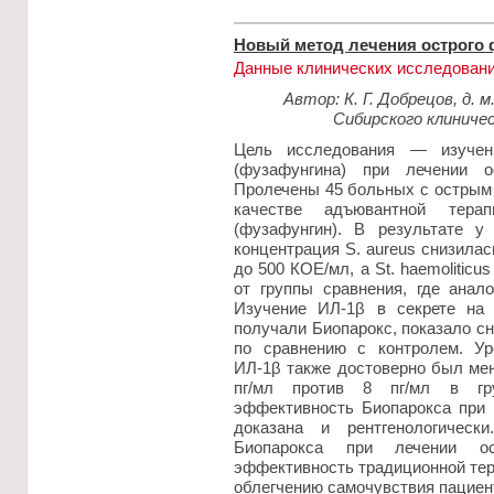
Новый метод лечения острого 
Данные клинических исследован
Автор: К. Г. Добрецов, д. 
Сибирского клиниче
Цель исследования — изучен
(фузафунгина) при лечении о
Пролечены 45 больных с острым 
качестве адъювантной терап
(фузафунгин). В результате у
концентрация S. aureus снизилас
до 500 КОЕ/мл, а St. haеmolitic
от группы сравнения, где анал
Изучение ИЛ-1β в секрете на 
получали Биопарокс, показало сн
по сравнению с контролем. Ур
ИЛ-1β также достоверно был ме
пг/мл против 8 пг/мл в гру
эффективность Биопарокса при 
доказана и рентгенологическ
Биопарокса при лечении ос
эффективность традиционной тер
облегчению самочувствия пациент