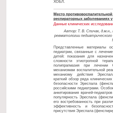
ХОБЛ.
Место противовоспалительной 
респираторных заболеваниях у
Данные клинических исследован
Автор: Т. В. Спичак, д.м.н
ревматологии педиатрическог
Представленные материалы о
педиатрии, связанные с лечени
детей: показания для назначен
сложности этиотропной тера
полипрагмазия при лечении
механизмам воспалительной реа
механизму действия Эреспал
краткий обзор ряда клинически
безопасности Эреспала (фенсп
российскими педиатрами. Особо
анкетирования врачей-педиатров 
популярность Эреспала (фенспи
его востребованность при разл
эффективность и безопаснос
присутствия Эреспала (фенспири