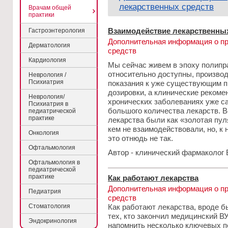
лекарственных средств
Врачам общей
практики
Взаимодействие лекарственны
Гастроэнтерология
Дополнительная информация о п
Дерматология
средств
Кардиология
Мы сейчас живем в эпоху полипра
относительно доступны, произво
Неврология /
Психиатрия
показания к уже существующим п
дозировки, а клинические реком
Неврология/
хронических заболеваниях уже с
Психиатрия в
большого количества лекарств. 
педиатрической
практике
лекарства были как «золотая пуля
кем не взаимодействовали, но, к
Онкология
это отнюдь не так.
Офтальмология
Автор - клинический фармаколог 
Офтальмология в
педиатрической
практике
Как работают лекарства
Дополнительная информация о п
Педиатрия
средств
Стоматология
Как работают лекарства, вроде 
тех, кто закончил медицинский ВУ
Эндокринология
напомнить несколько ключевых п