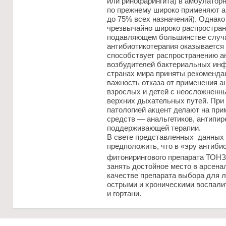
или ринофарингита) в амбулаторн
по прежнему широко применяют а
до 75% всех назначений). Однако
чрезвычайно широко распростран
подавляющем большинстве случа
антибиотикотерапия оказываетс
способствует распространению а
возбудителей бактериальных инфе
странах мира приняты рекомендац
важность отказа от применения а
взрослых и детей с неосложнен
верхних дыхательных путей. При 
патологией акцент делают на пр
средств — анальгетиков, антипир
поддерживающей терапии.
В свете представленных данных 
предположить, что в «эру антиби
фитонирингового препарата ТО
занять достойное место в арсена
качестве препарата выбора для л
острыми и хроническими воспали
и гортани.