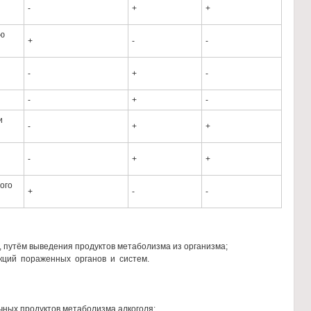
-
+
+
ую
+
-
-
-
+
-
-
+
-
и
-
+
+
-
+
+
ого
+
-
-
путём выведения продуктов метаболизма из организма;
ий пораженных органов и систем.
ных продуктов метаболизма алкоголя;