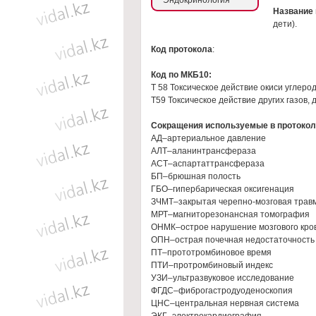
Эндокринология
Название
дети).
Код протокола
:
Код по МКБ10:
Т 58 Токсическое действие окиси углеро
T59 Токсическое действие других газов, 
Сокращения используемые в протокол
АД–артериальное давление
АЛТ–аланинтрансфераза
АСТ–аспартаттрансфераза
БП–брюшная полость
ГБО–гипербарическая оксигенация
ЗЧМТ–закрытая черепно-мозговая трав
МРТ–магниторезонансная томография
ОНМК–острое нарушение мозгового кр
ОПН–острая почечная недостаточность
ПТ–прототромбиновое время
ПТИ–протромбиновый индекс
УЗИ–ультразвуковое исследование
ФГДС–фиброгастродуоденоскопия
ЦНС–центральная нервная система