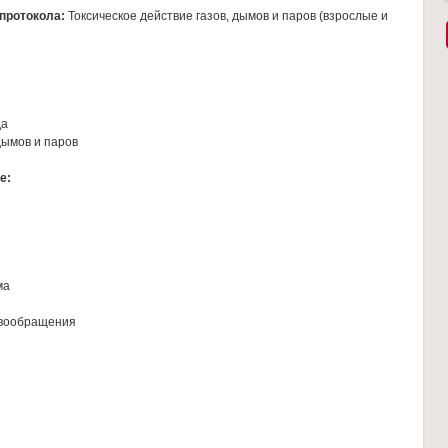
 протокола:
Токсическое действие газов, дымов и паров (взрослые и
да
дымов и паров
е:
ма
овообращения