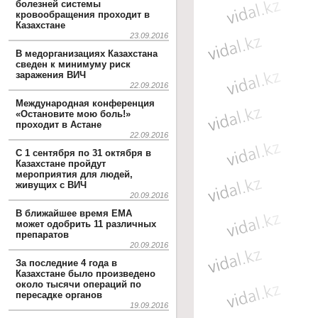
болезней системы
кровообращения проходит в
Казахстане
23.09.2016
В медорганизациях Казахстана
сведен к минимуму риск
заражения ВИЧ
22.09.2016
Международная конференция
«Остановите мою боль!»
проходит в Астане
22.09.2016
С 1 сентября по 31 октября в
Казахстане пройдут
мероприятия для людей,
живущих с ВИЧ
20.09.2016
В ближайшее время EMA
может одобрить 11 различных
препаратов
20.09.2016
За последние 4 года в
Казахстане было произведено
около тысячи операций по
пересадке органов
19.09.2016