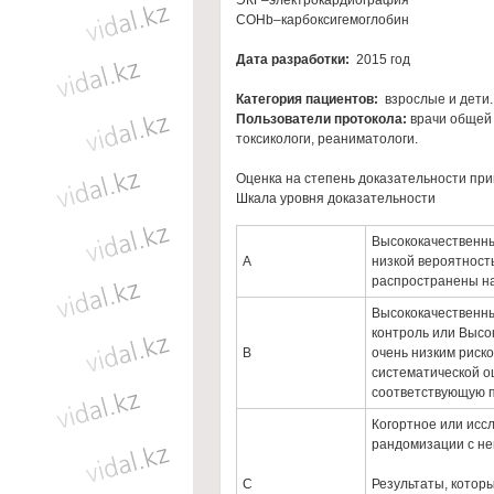
ЭКГ–электрокардиография
COHb–карбоксигемоглобин
Дата разработки:
2015 год
Категория пациентов:
взрослые и дети.
Пользователи протокола:
врачи общей 
токсикологи, реаниматологи.
Оценка на степень доказательности пр
Шкала уровня доказательности
Высококачественны
А
низкой вероятност
распространены н
Высококачественны
контроль или Высо
В
очень низким риск
систематической о
соответствующую 
Когортное или исс
рандомизации с не
С
Результаты, котор