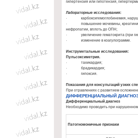
гипертензия или гипотензия, гипертерм
Лабораторные исследования:
· карбоксигемоглобинемия, наруш
· повышение мочевины, креатинина, 
нефропатии, вплоть до ОПН;
· увеличение гематокрита (при гип
· изменение в коагулограмме.
Инструметальные исследования:
Пульсоксиметрия.
· тахикардия;
· брадикардия;
· гипоксия.
Показания для консультаций узких сп
При отравлениях с развитием осложнен
ДИФФЕРЕНЦИАЛЬНЫЙ ДИАГНО
Дифференциальный диагноз
Необходимо проводить при нарушенном с
Патогномоничные признаки