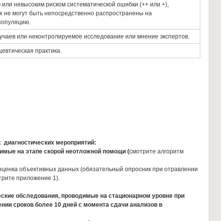
 или невысоким риском систематической ошибки (++ или +),
х не могут быть непосредственно распространены на
популяцию.
учаев или неконтролируемое исследование или мнение экспертов.
евтическая практика.
 диагностических мероприятий:
имые на этапе скорой неотложной помощи (
смотрите алгоритм
 оценка объективных данных (обязательный опросник при отравлении
трите приложение 1).
еские обследования, проводимые на стационарном уровне
при
ении сроков более 10 дней с момента сдачи анализов в