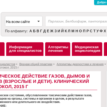
Добро 
По алфавиту:
А
Б
В
Г
Д
Е
Ж
З
И
Й
К
Л
М
Н
О
П
Р
С
Т
У
Ф
Х
Информация
Алгоритмы
Медицинская
для специалистов
лечения
энциклопедия
ециалистов
>
Врачам общей практики
>
Алгоритмы диагностики и лечения
>
отокол, 2015 г
ИЧЕСКОЕ ДЕЙСТВИЕ ГАЗОВ, ДЫМОВ И
 (ВЗРОСЛЫЕ И ДЕТИ). КЛИНИЧЕСКИЙ
КОЛ, 2015 Г
еское состояние, обусловленное токсическим действием газов,
аров на органы, системы и организм в целом, в результате
менного или длительного их воздействия.
НИЕ: