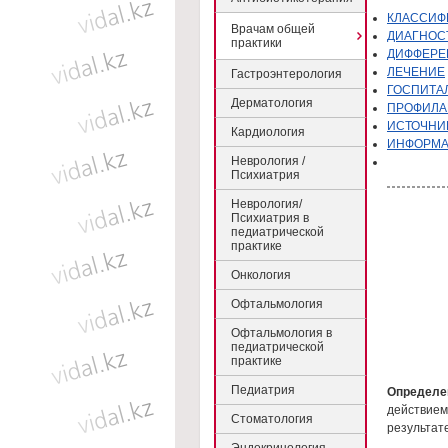
КЛАССИФ
Врачам общей
ДИАГНОС
практики
ДИФФЕРЕ
ЛЕЧЕНИЕ
Гастроэнтерология
ГОСПИТА
Дерматология
ПРОФИЛА
ИСТОЧНИК
Кардиология
ИНФОРМ
Неврология /
Психиатрия
Неврология/
Психиатрия в
педиатрической
практике
Онкология
Офтальмология
Офтальмология в
педиатрической
практике
Педиатрия
Определе
действием 
Стоматология
результате