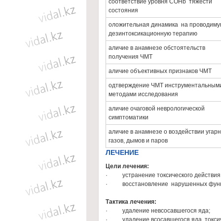
соответствие уровня СOHb тяжести
состояния
оложительная динамика на проводим
дезинтоксикационную терапию
аличие в анамнезе обстоятельств
получения ЧМТ
аличие объективных признаков ЧМТ
одтверждение ЧМТ инструментальным
методами исследования
аличие очаговой неврологической
симптоматики
аличие в анамнезе о воздействии угарн
газов, дымов и паров
ЛЕЧЕНИЕ
Цели лечения:
· устранение токсического действия, 
· восстановление нарушенных функц
Тактика лечения:
· удаление невсосавшегося яда;
· удаление всосавшегося яда, токсич