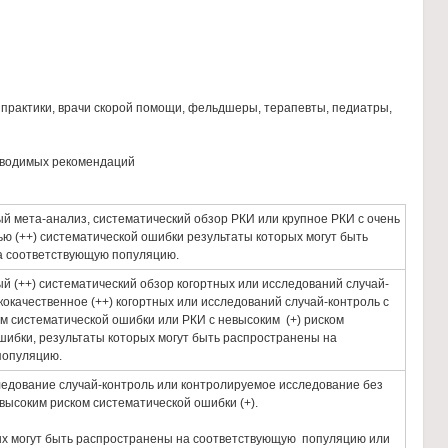
практики, врачи скорой помощи, фельдшеры, терапевты, педиатры,
иводимых рекомендаций
й мета-анализ, систематический обзор РКИ или крупное РКИ с очень
ью (++) систематической ошибки результаты которых могут быть
а соответствующую популяцию.
й (++) систематический обзор когортных или исследований случай-
кокачественное (++) когортных или исследований случай-контроль с
ом систематической ошибки или РКИ с невысоким (+) риском
шибки, результаты которых могут быть распространены на
популяцию.
ледование случай-контроль или контролируемое исследование без
высоким риском систематической ошибки (+).
ых могут быть распространены на соответствующую популяцию или