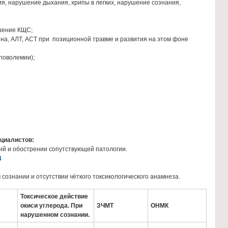
ия, нарушение дыхания, хрипы в легких, нарушение сознания,
ение КЩС;
АЛТ, АСТ при позиционной травме и развития на этом фоне
оволемии);
ециалистов:
ий и обострении сопутствующей патологии.
З
ознании и отсутствии чёткого токсикологического анамнеза.
Токсическое действие
окиси углерода. При
ЗЧМТ
ОНМК
нарушенном сознании.