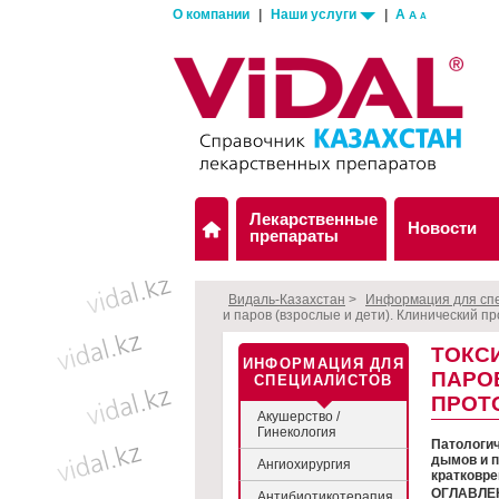
О компании
|
Наши услуги
|
A
A
A
Лекарственные
Новости
препараты
Видаль-Казахстан
>
Информация для сп
и паров (взрослые и дети). Клинический пр
ТОКС
ИНФОРМАЦИЯ ДЛЯ
ПАРОВ
СПЕЦИАЛИСТОВ
ПРОТО
Акушерство /
Гинекология
Патологич
дымов и п
Ангиохирургия
кратковре
ОГЛАВЛЕ
Антибиотикотерапия