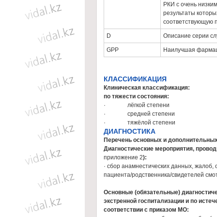
РКИ с очень низким
результаты которы
соответствующую 
D
Описание серии сл
GPP
Наилучшая фармац
КЛАССИФИКАЦИЯ
Клиническая классификация:
по тяжести состояния:
· лёгкой степени
· средней степени
· тяжёлой степени
ДИАГНОСТИКА
Перечень основных и дополнительных
Диагностические мероприятия, провод
приложение 2
):
· cбор анамнестических данных, жалоб,
пациента/родственника/свидетелей смо
Основные (обязательные) диагностич
экстренной госпитализации
и по истеч
соответствии с приказом МО: