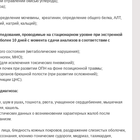
отравлении окисью углерода);
а);
деление мочевины, креатинин, определение общего белка, АЛТ,
й, натрий, кальций);
следования, проводимые на стационарном уровне
при экстренной
 более 10 дней с момента сдачи анализов в соответствии с
 состояния (метаболические нарушения);
оген, МНО);
я исключения токсических пневмоний);
чек при развитии ОПН на фоне позиционной травмы;
рганов брюшной полости (при развитии осложнений);
кции ЦНС).
диагноза:
е, шум в ушах
,
тошнота, рвота, учащенное сердцебиение, мышечная
ия, кашель.
стических данных о возникновении характерных жалоб после
ганизм.
я лица, бледность кожных покровов, раздражение слизистых оболочек,
сознания, клонико-тонические судороги, мидриаз, тахикардия,