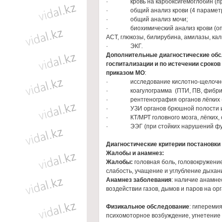
· кровь на карбоксигемоглобин (при 
· общий анализ крови (4 параметр
· общий анализ мочи;
· биохимический анализ крови (опре
АСТ, глюкозы, билирубина, амилазы, кали
· ЭКГ.
Дополнительные
диагностические об
госпитализации
и по истечении сроков
приказом МО
:
· исследование кислотно-щелочного
· коагулограмма (ПТИ, ПВ, фибрин
· рентгенография органов лёгких (дл
· УЗИ органов брюшной полости и по
· КТ/МРТ головного мозга, лёгких, о
· ЭЭГ (при стойких нарушений фун
Диагностические критерии постановки 
Жалобы и анамнез:
Жалобы:
головная боль, головокружени
слабость, учащение и углубление дыхан
Анамнез заболевания
: наличие анамне
воздействии газов, дымов и паров на ор
Физикальное обследование
: гипереми
психомоторное возбуждение, угнетение 