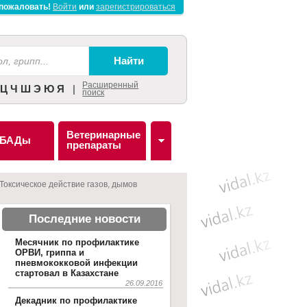
пожаловать!
Войти
или
зарегистрироваться
Расширенный
Ц
Ч
Ш
Э
Ю
Я
|
поиск
Ветеринарные
БАДы
препараты
Токсическое действие газов, дымов
Последние новости
Месячник по профилактике
ОРВИ, гриппа и
пневмококковой инфекции
стартовал в Казахстане
26.09.2016
Декадник по профилактике