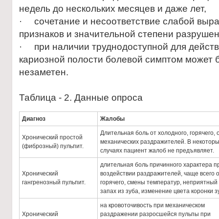
недель до нескольких месяцев и даже лет,
· сочетание и несоответствие слабой выр
признаков и значительной степени разрушен
· при наличии труднодоступной для дейст
кариозной полости болевой симптом может 
незаметен.
Таблица - 2. Данные опроса
Диагноз
Жалобы
Длительная боль от холодного, горячего, 
Хронический простой
механических раздражителей. В некотор
(фиброзный) пульпит.
случаях пациент жалоб не предъявляет.
длительная боль причинного характера п
Хронический
воздействии раздражителей, чаще всего 
гангренозный пульпит.
горячего, смены температур, неприятный
запах из зуба, изменение цвета коронки з
на кровоточивость при механическом
Хронический
раздражении разросшейся пульпы при