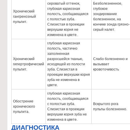
сероватый оттенок,
Безболезненное,
глубокая кариозная
глубокое
Хронический
полость, сообщающаяся
зондирование
гангренозный
с полостью зуба.
болезненное, на
пульпит.
Слизистая в проекции
кончике зонда грязно-
верхушки корня не
серый налет.
изменена в цвете.
глубокая кариозная
полость, частично
заполненная
Хронический
разросшейся тканью,
Слабо болезненно и
гипертрофический
исходящей из полости
вызывает
пульпит.
зуба. Слизистая в
кровоточивость
проекции верхушки корня
зуба не изменена в
цвете.
глубокая кариозная
полость, сообщающаяся
Обострение
с полостью зуба.
Вскрытого рога
хронического
Слизистая в проекции
пульпы болезненно.
пульпита.
верхушки корня зуба не
изменена в цвете.
ДИАГНОСТИКА