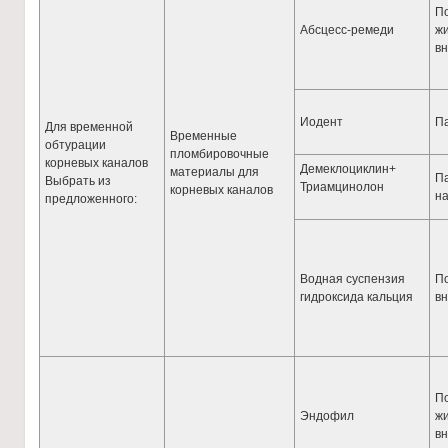
По
Абсцесс-ремеди
жи
в
Иодент
Па
Для временной
Временные
обтурации
пломбировочные
корневых каналов
Демеклоциклин+
материалы для
Па
Выбрать из
Триамцинолон
корневых каналов
на
предложенного:
Водная суспензия
По
гидроксида кальция
в
По
Эндофил
жи
в