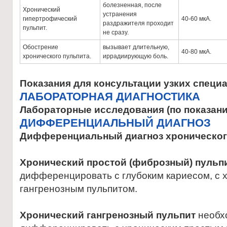
болезненная, после
Хронический
устранения
гипертрофический
40-60 мкА.
раздражителя проходит
пульпит.
не сразу.
Обострение
вызывает длительную,
40-80 мкА.
хронического пульпита.
иррадиирующую боль.
Показания для консультации узких специ
ЛАБОРАТОРНАЯ ДИАГНОСТИКА
Лабораторные исследования (по показан
ДИФФЕРЕНЦИАЛЬНЫЙ ДИАГНОЗ
Дифференциальный диагноз хроническог
Хронический простой (фиброзный) пульп
дифференцировать с глубоким кариесом, с 
гангренозным пульпитом.
Хронический гангренозный пульпит
необх