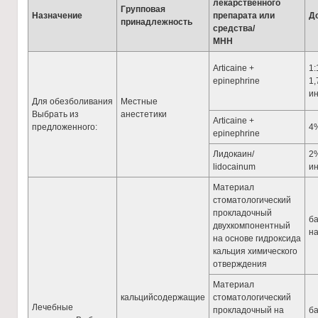
лекарственного
Групповая
Назначение
препарата или
Д
принадлежность
средства/
МНН
Аrticaine +
1:
epinephrine
1,
и
Для обезболивания
Местные
Выбрать из
анестетики
Articaine +
предложенного:
4%
epinephrine
Лидокаин/
2%
lidocainum
и
Материал
стоматологический
прокладочный
ба
двухкомпонентный
на
на основе гидроксида
кальция химического
отверждения
Материал
кальцийсодержащие
стоматологический
Лечебные
прокладочный на
ба