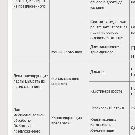
прокладки Выбрать
основе гидроксида
на
из предложенного:
кальция
Cветоотверждаемая
рентгеноконтрастная
ба
паста на основе
на
гидроокиси кальция
Демеклоциклин+
П
комбинированная
Триамцинолон
н
Па
Девитек
На
Девитализирующие
без содержания
пасты Выбрать из
мышьяка
предложенного:
Па
Каустинерв форте
На
Гипохлорит натрия
3%
Для
медикаментозной
Хлорсодержащие
Хлоргексидина
обработки
препараты
биглюконат/
Выбрать из
0,
Хлоргексидин
предложенного: