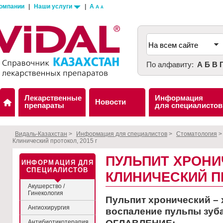
компании
|
Наши услуги
|
A
A
A
По алфавиту:
А
Б
В
Лекарственные
Информация
Новости
препараты
для специалистов
Видаль-Казахстан
>
Информация для специалистов
>
Стоматология
Клинический протокол, 2015 г
ПУЛЬПИТ ХРОНИ
ИНФОРМАЦИЯ ДЛЯ
СПЕЦИАЛИСТОВ
КЛИНИЧЕСКИЙ ПР
Акушерство /
Гинекология
Пульпит хронический –
Ангиохирургия
воспаление пульпы зуба
Антибиотикотерапия