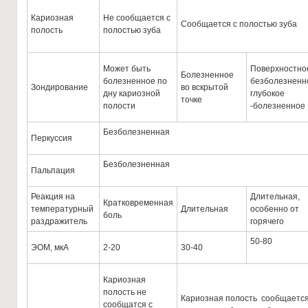
Кариозная
Не сообщается с
Сообщается с полостью зуба
полость
полостью зуба
Может быть
Поверхностное
Болезненное
болезненное по
безболезненн
Зондирование
во вскрытой
дну кариозной
глубокое
точке
полости
-болезненное
Безболезненная
Перкуссия
Безболезненная
Пальпация
Реакция на
Длительная,
Кратковременная
температурный
Длительная
особенно от
боль
раздражитель
горячего
50-80
ЭОМ, мкА
2-20
30-40
Кариозная
полость не
Кариозная полость сообщается
сообщатся с