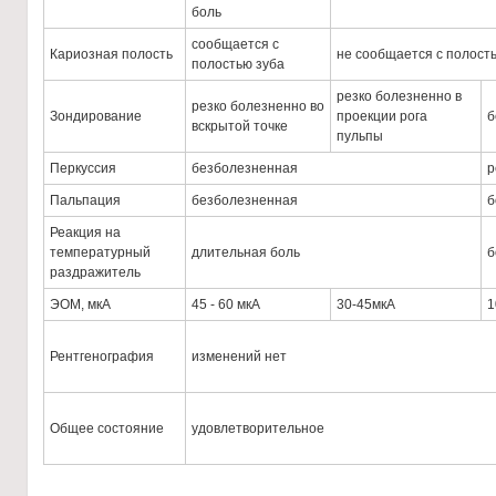
боль
сообщается с
Кариозная полость
не сообщается с полост
полостью зуба
резко болезненно в
резко болезненно во
Зондирование
проекции рога
б
вскрытой точке
пульпы
Перкуссия
безболезненная
р
Пальпация
безболезненная
б
Реакция на
температурный
длительная боль
б
раздражитель
ЭОМ, мкА
45 - 60 мкА
30-45мкА
1
Рентгенография
изменений нет
Общее состояние
удовлетворительное