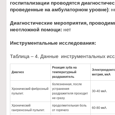
госпитализации проводятся диагностичес
проведенные на амбулаторном уровне)
: н
Диагностические мероприятия, проводимы
неотложной помощи:
нет
Инструментальные исследования:
Таблица – 4. Данные инструментальных ис
Р
еакция зуба на
Электроодонто
Диагноз
температурный
метрия, мкА
раздражитель
болезненная, после
Хронический фиброзный
устранения
30-40 мкА.
пульпит.
раздражителя проходит
не сразу.
Хронический
продолжительная боль
60-80 мкА.
гангренозный пульпит.
от горячего