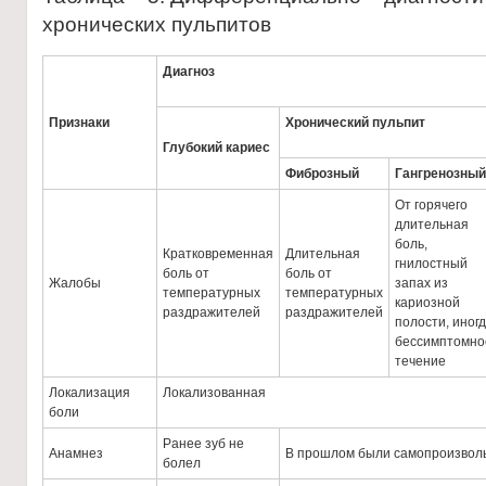
хронических пульпитов
Диагноз
Признаки
Хронический пульпит
Глубокий кариес
Фиброзный
Гангренозный
От горячего
длительная
боль,
Кратковременная
Длительная
гнилостный
боль от
боль от
Жалобы
запах из
температурных
температурных
кариозной
раздражителей
раздражителей
полости, иног
бессимптомно
течение
Локализация
Локализованная
боли
Ранее зуб не
Анамнез
В прошлом были самопроизвол
болел