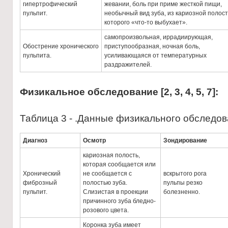
гипертрофический
жевании, боль при приме жесткой пищи,
пульпит.
необычный вид зуба, из кариозной полос
которого «что-то выбухает».
самопроизвольная, иррадиирующая,
Обострение хронического
приступообразная, ночная боль,
пульпита.
усиливающаяся от температурных
раздражителей.
Физикальное обследование
[
2, 3, 4, 5, 7
]
:
Таблица 3 - .Данные физикального обследо
Диагноз
Осмотр
Зондирование
кариозная полость,
которая сообщается или
Хронический
не сообщается с
вскрытого рога
фиброзный
полостью зуба.
пульпы резко
пульпит.
Слизистая в проекции
болезненно.
причинного зуба бледно-
розового цвета.
Коронка зуба имеет