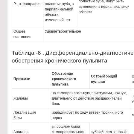
полостью зуба, могут быть
Рентгенография
полостью зуба, в
изменения в периапикальной
периапикальной
области
области
изменений нет
Общее
Удовлетворительное
состояние
Таблица -6 . Дифференциально-диагностиче
обострения хронического пульпита
Обострение
Острый общий
О
Признаки
хронического
пульпит
п
пульпита
на самопроизвольную, приступами, ночную,
н
Жалобы
длительную от действия раздражителей
у
боль
Локализация
иррадиирует по ходу ветвей тройничного
л
боли
нерва
в прошлом была
Анамнез
самопроизвольная
зуб заболел впервые