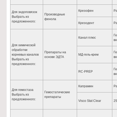
Крезофен
Ра
Для эндоповязок
Производные
Выбрать из
фенола
предложенного:
Крезодент
Ра
Ге
Канал плюс
в
Для химической
обработки
Препараты на
Ге
корневых каналов
МД-гель-крем
основе ЭДТА
в
Выбрать из
предложенного:
Ге
RC-PREP
в
Капрамин
Ра
Для гемостаза
Гемостатические
Выбрать из
препараты
предложенного:
Visco Stat Clear
25