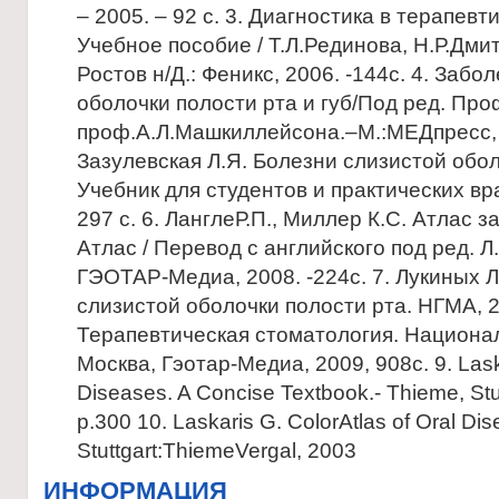
– 2005. – 92 с. 3. Диагностика в терапев
Учебное пособие / Т.Л.Рединова, Н.Р.Дмит
Ростов н/Д.: Феникс, 2006. -144с. 4. Заб
оболочки полости рта и губ/Под ред. Про
проф.А.Л.Машкиллейсона.–М.:МЕДпресс, 2
Зазулевская Л.Я. Болезни слизистой обол
Учебник для студентов и практических вр
297 с. 6. ЛанглеР.П., Миллер К.С. Атлас 
Атлас / Перевод с английского под ред. Л
ГЭОТАР-Медиа, 2008. -224с. 7. Лукиных 
слизистой оболочки полости рта. НГМА, 20
Терапевтическая стоматология. Национа
Москва, Гэотар-Медиа, 2009, 908с. 9. Laska
Diseases. A Concise Textbook.- Thieme, Stu
p.300 10. Laskaris G. ColorAtlas of Oral Dise
Stuttgart:ThiemeVergal, 2003
ИНФОРМАЦИЯ