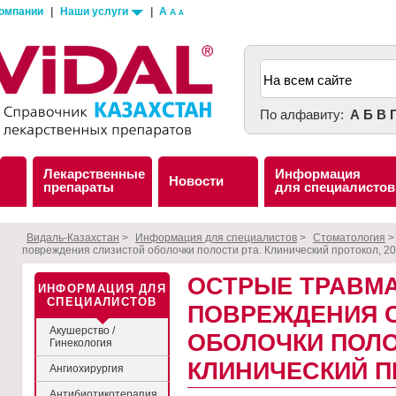
компании
|
Наши услуги
|
A
A
A
По алфавиту:
А
Б
В
Лекарственные
Информация
Новости
препараты
для специалистов
Видаль-Казахстан
>
Информация для специалистов
>
Стоматология
повреждения слизистой оболочки полости рта. Клинический протокол, 20
ОСТРЫЕ ТРАВМ
ИНФОРМАЦИЯ ДЛЯ
СПЕЦИАЛИСТОВ
ПОВРЕЖДЕНИЯ 
Акушерство /
ОБОЛОЧКИ ПОЛО
Гинекология
КЛИНИЧЕСКИЙ ПР
Ангиохирургия
Антибиотикотерапия