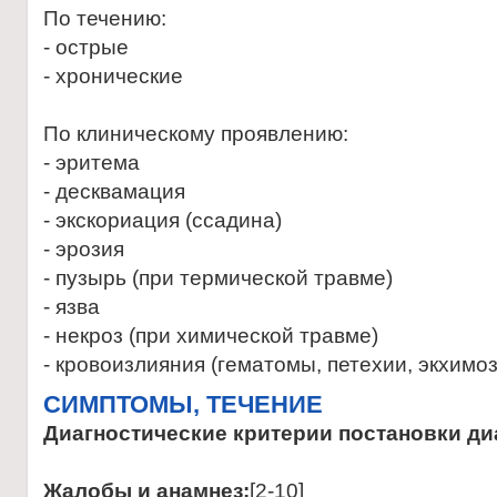
По течению:
- острые
- хронические
По клиническому проявлению:
- эритема
- десквамация
- экскориация (ссадина)
- эрозия
- пузырь (при термической травме)
- язва
- некроз (при химической травме)
- кровоизлияния (гематомы, петехии, экхимо
CИМПТОМЫ, ТЕЧЕНИЕ
Диагностические критерии постановки д
Жалобы и анамнез:
[2-10]