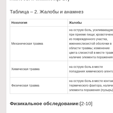
Таблица – 2. Жалобы и анамнез
Нозология
Жалобы
на острую боль, усиливающу
при приеме пищи; кровотечен
из поврежденного участка,
Механическая травма
жжениеслизистой оболочки в
области травмы; изменение
цвета слизистой в месте трав
наличие элемента поражения
на острую боль в месте
Химическая травма
попадания химического агент
на острую боль в месте конта
Физическая травма
термического фактора, налич
элемента поражения (пузырь)
Физикальное обследование:
[2-10]