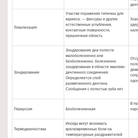
ден
Участки поражения типичны для
кариеса: — фиссуры и другие
Хор
естественные углубления,
уде
Локализация
контактные поверхности,
нал
пришеечная область
Зондирование дна полости
малоболезненно или
Отс
безболезненно, болезненно
поло
зондирование в области эмалево-
дем
Зондирование
дентинного соединения.
соп
Определяется слой
одо
размягченного дентина.
Сообщения с полостью зуба нет
В пр
Перкуссия
Безболезненная
пар
Иногда могут возникать
Термодиагностика
кратковременные боли на
температурные раздражителей