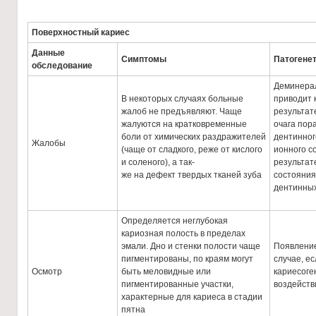
Поверхностный кариес
Данные
Симптомы
Патогене
обследование
Деминерал
В некоторых случаях больные
приводит 
жалоб не предъявляют. Чаще
результат
жалуются на кратковременные
очага пор
боли от химических раздражителей
дентинног
Жалобы
(чаще от сладкого, реже от кислого
ионного с
и соленого), а так-
результат
же на дефект твердых тканей зуба
состояния
дентинных
Определяется неглубокая
кариозная полость в пределах
эмали. Дно и стенки полости чаще
Появление
пигментированы, по краям могут
случае, е
Осмотр
быть меловидные или
кариесоге
пигментированные участки,
воздейств
характерные для кариеса в стадии
пятна