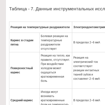
Таблица - 7. Данные инструментальных исс
Р
еакция на температурные раздражители
Электроодонтометрия
Болевая реакции на
Кариес в стадии
температурные
В пределах 2–6 мкА
пятна
раздражители
отсутствует
Реакция на тепло, как
Реакция на
правило, отсутствует.
электрический ток
При воздействии
соответствует
Поверхностный
холодом может
реакции интактных
кариес
ощущаться
тканей зубов и
кратковременная
составляет 2–6 мкА
боль
Иногда могут
возникать
Средний кариес
кратковременные
В пределах 2–6 мкА
боли на температур-