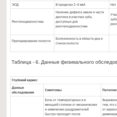
ЭОД
В пределах 2–6 мкА
Нет
Наличие дефекта эмали и части
Уча
дентина в участках зуба,
зуб
Рентгенодиагностика
доступных для
рент
рентгенодиагностики
Болезненность в области дна и
Препарирование полости
стенок полости
Таблица - 6. Данные физикального обследов
Глубокий кариес
Данные
Симптомы
Патогене
обследование
Боль от температурных и в
Выраженн
меньшей степени от механических
тем, что 
и химических раздражителей
от кариоз
быстро проходит после
деминерал