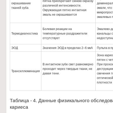
пятна приобретают синюю окраску
окрашивание
деминерал
различной интенсивности.
тканей зуба
эмали, что
Окружающая пятно интактная
микропрост
эмаль не окрашивается
эмалевых 
Болевая реакции на
Эмалево-д
Термодиагностика
температурные раздражители
канальцы с
отсутствует
недоступн
ЭОД
Значения ЭОД в пределах 2–6 мкА
Пульпа в п
Зона кари
пятен с че
В интактном зубе свет равномерно
При прохож
проходит через твердые ткани, не
деструкци
Трансиллюминация
давая тени.
свечения т
оптическо
плотности
Таблица - 4. Данные физикального обследо
кариеса