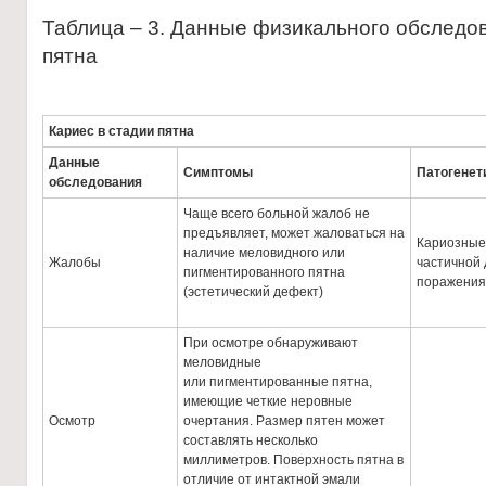
Таблица – 3. Данные физикального обследов
пятна
Кариес в стадии пятна
Данные
Симптомы
Патогенет
обследования
Чаще всего больной жалоб не
предъявляет, может жаловаться на
Кариозные 
наличие меловидного или
Жалобы
частичной 
пигментированного пятна
поражения
(эстетический дефект)
При осмотре обнаруживают
меловидные
или пигментированные пятна,
имеющие четкие неровные
Осмотр
очертания. Размер пятен может
составлять несколько
миллиметров. Поверхность пятна в
отличие от интактной эмали