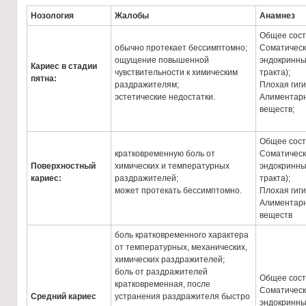
Нозология
Жалобы
Анамнез
Общее сост
обычно протекает бессимптомно;
Соматическ
ощущение повышенной
эндокринны
Кариес в стадии
чувствительности к химическим
тракта);
пятна:
раздражителям;
Плохая гиг
эстетические недостатки.
Алиментарн
веществ;
Общее сост
кратковременную боль от
Соматическ
Поверхностный
химических и температурных
эндокринны
кариес:
раздражителей;
тракта);
может протекать бессимптомно.
Плохая гиг
Алиментарн
веществ
боль кратковременного характера
от температурных, механических,
химических раздражителей;
боль от раздражителей
Общее сост
кратковременная, после
Соматическ
Средний кариес
устранения раздражителя быстро
эндокринны