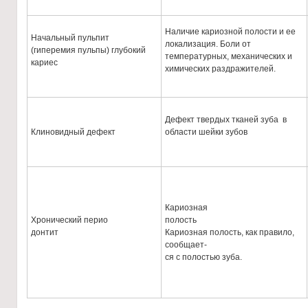
Наличие кариозной полости и ее
Начальный пульпит
локализация. Боли от
(гиперемия пульпы) глубокий
температурных, механических и
кариес
химических раздражителей.
Дефект твердых тканей зуба в
Клиновидный дефект
области шейки зубов
Кариозная
Хронический перио
полость
донтит
Кариозная полость, как правило,
сообщает-
ся с полостью зуба.