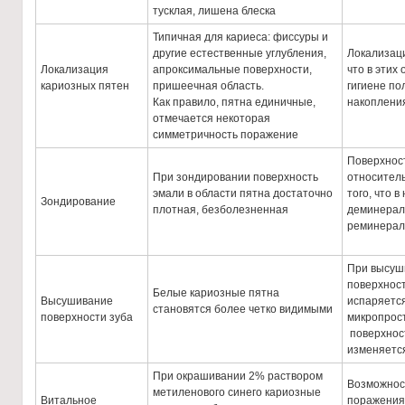
тусклая, лишена блеска
Типичная для кариеса: фиссуры и
другие естественные углубления,
Локализаци
Локализация
апроксимальные поверхности,
что в этих
кариозных пятен
пришеечная область.
гигиене по
Как правило, пятна единичные,
накоплени
отмечается некоторая
симметричность поражение
Поверхнос
При зондировании поверхность
относител
эмали в области пятна достаточно
того, что 
Зондирование
плотная, безболезненная
деминерал
реминерал
При высуш
поверхнос
Белые кариозные пятна
Высушивание
испаряетс
становятся более четко видимыми
поверхности зуба
микропрос
поверхност
изменяется
При окрашивании 2% раствором
Возможност
метиленового синего кариозные
Витальное
поражения 