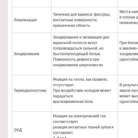
Места наи
Типичная для кариеса: фиссуры,
и плохая 
Локализация
контактные поверхности,
гигиениче
пришеечная область
Зондирование и экскавация дна
кариозной полости могут
При близк
сопровождаться сильной, но
к эмалево
Зондирование
быстропроходящей болью.
зондирова
Поверхность дефекта при
одонтобла
зондировании шероховатая
Реакция на тепло, как правило,
отсутствует.
В результ
Термодиагностика
При воздействии холодом может
эмали про
ощущаться
может выз
кратковременная боль
одонтобла
Реакция на электрический ток
соответствует
реакции интактных тканей зубов и
ЭОД
составляет