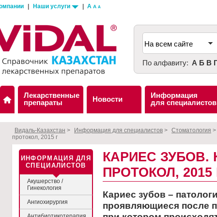
компании
|
Наши услуги
|
A
A
A
По алфавиту:
А
Б
В
Лекарственные
Информация
Новости
препараты
для специалистов
Видаль-Казахстан
>
Информация для специалистов
>
Стоматология
протокол, 2015 г
КАРИЕС ЗУБОВ.
ИНФОРМАЦИЯ ДЛЯ
СПЕЦИАЛИСТОВ
ПРОТОКОЛ, 2015 
Акушерство /
Гинекология
Кариес зубов – патолог
Ангиохирургия
проявляющиеся после п
при котором происходя
Антибиотикотерапия