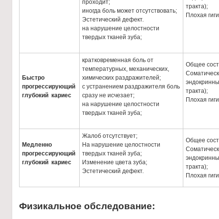
проходит;
тракта);
иногда боль может отсутствовать;
Плохая гиг
Эстетический дефект.
на нарушение целостности
твердых тканей зуба;
кратковременная боль от
Общее сост
температурных, механических,
Соматическ
Быстро
химических раздражителей;
эндокринны
прогрессирующий
с устранением раздражителя боль
тракта);
глубокий кариес
сразу не исчезает;
Плохая гиг
на нарушение целостности
твердых тканей зуба;
Жалоб отсутствует;
Общее сост
Медленно
На нарушение целостности
Соматическ
прогрессирующий
твердых тканей зуба;
эндокринны
глубокий кариес
Изменение цвета зуба;
тракта);
Эстетический дефект.
Плохая гиг
Физикальное обследование: