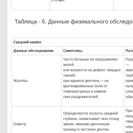
2–6 мкА
Таблица - 5. Данные физикального обследо
Средний кариес
Данные обследование
Симптомы
Пат
Часто больные не предъявляют
Раз
жалоб
—
или жалуются на дефект твердых
эма
тканей;
тру
Жалобы
при кариесе дентина — на
при
кратковременные боли от
пул
температурных и химиче-
слое
ских раздражителей
обр
При
Определяется полость средней
про
глубины, захватывает всю толщу
твер
Осмотр
эмали, эмалево-дентинную
обр
границу и частично дентин
пор