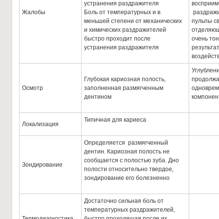
устранения раздражителя
восприим
Жалобы
Боль от температурных и в
раздражи
меньшей степени от механических
пульпы св
и химических раздражителей
отделяющ
быстро проходит после
очень тон
устранения раздражителя
результат
воздейст
Углублени
Глубокая кариозная полость,
продолжа
Осмотр
заполненная размягченным
одноврем
дентином
компонен
Типичная для кариеса
Локализация
Определяется размягченный
дентин. Кариозная полость не
сообщается с полостью зуба. Дно
Зондирование
полости относительно твердое,
зондирование его болезненно
Достаточно сильная боль от
температурных раздражителей,
Термодиагностика
быстро проходящая после их