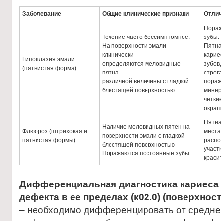
Заболевание
Общие клинические признаки
Отлич
Пораж
Течение часто бессимптомное.
зубы.
На поверхности эмали
Пятна
клинически
карие
Гипоплазия эмали
определяются меловидные
зубов
(пятнистая форма)
пятна
строг
различной величины с гладкой
пораж
блестящей поверхностью
минер
четки
окраш
Пятна
Наличие меловидных пятен на
Флюороз (штриховая и
места
поверхности эмали с гладкой
пятнистая формы)
распо
блестящей поверхностью
участ
Поражаются постоянные зубы.
краси
Дифференциальная диагностика кариеса 
дефекта
в ее пределах (к02.0) (поверхнос
– необходимо дифференцировать от среднег