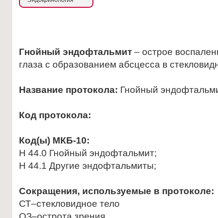
Эндокринология
Гнойный эндофтальмит
– острое воспален
глаза с образованием абсцесса в стекловидно
Название протокола:
Гнойный эндофтальми
Код протокола:
Код(ы) МКБ-10:
Н 44.0 Гнойный эндофтальмит;
Н 44.1 Другие эндофтальмиты;
Сокращения, используемые в протоколе:
СТ–стекловидное тело
ОЗ–острота зрения