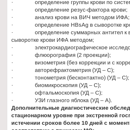
· определение группы крови по систе
· определение резус-фактора крови;
· анализ крови на ВИЧ методом ИФА;
· определение HBsAg в сыворотке кро
· определение суммарных антител к вир
сыворотке крови ИФА методом;
· электрокардиографическое исследо
· флюорография (2 проекции);
· визометрия (без коррекции и с коррекц
· авторефрактометрия (УД – С);
· тонометрия (бесконтактно) (УД – С);
· биомикроскопия (УД – С);
· офтальмоскопия (УД – С);
· УЗИ глазного яблока (УД – А).
Дополнительные диагностические обслед
стационарном уровне
при экстренной гос
истечении сроков более 10 дней с момент