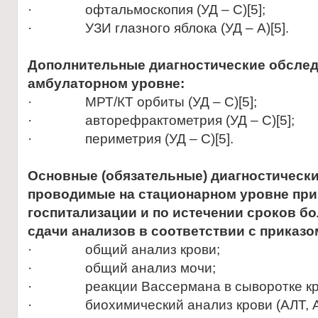
· офтальмоскопия (УД – С)[5];
· УЗИ глазного яблока (УД – А)[5].
Дополнительные диагностические обслед
амбулаторном уровне:
· МРТ/КТ орбиты (УД – С)[5];
· авторефрактометрия (УД – С)[5];
· периметрия (УД – С)[5].
Основные (обязательные) диагностическ
проводимые на стационарном уровне
при
госпитализации и по истечении сроков бо
сдачи анализов в соответствии с приказо
· общий анализ крови;
· общий анализ мочи;
· реакции Вассермана в сыворотке кр
· биохимический анализ крови (АЛТ, АСТ