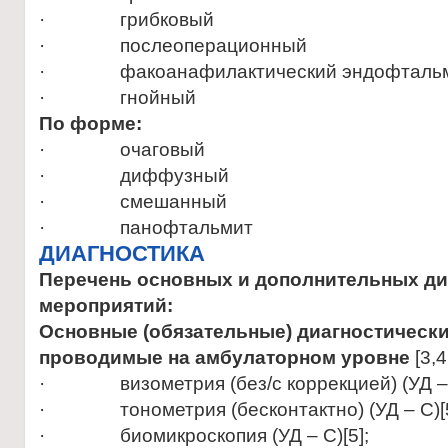
· грибковый
· послеоперационный
· факоанафилактический эндофталь
· гнойный
По форме:
· очаговый
· диффузный
· смешанный
· панофтальмит
ДИАГНОСТИКА
Перечень основных и дополнительных ди
мероприятий:
Основные (обязательные) диагностическ
проводимые на амбулаторном уровне
[3,4
· визометрия (без/с коррекцией) (УД – С
· тонометрия (бесконтактно) (УД – С)[5
· биомикроскопия (УД – С)[5];