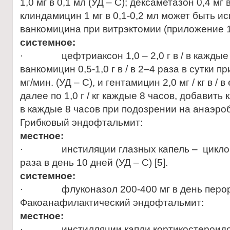
1,0 мг в 0,1 мл (УД – С); дексаметазон 0,4 мг в
клиндамицин 1 мг в 0,1-0,2 мл может быть и
ванкомицина при витрэктомии (приложение 1) 
системное:
· цефтриаксон 1,0 – 2,0 г в / в каждые 8-
ванкомицин 0,5-1,0 г в / в 2–4 раза в сутки 
мг/мин. (УД – С), и гентамицин 2,0 мг / кг в /
далее по 1,0 г / кг каждые 8 часов, добавить 
в каждые 8 часов при подозрении на анаэробн
Грибковый эндофтальмит:
местное:
· инстиляции глазных капель – циклопл
раза в день 10 дней (УД – С) [5].
системное:
· флуконазол 200-400 мг в день перорал
Факоанафилактический эндофтальмит:
местное:
· инстилляции капли кортикостероидов 