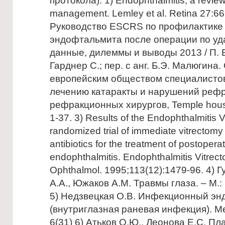
протокола): 1) Endophthalmitis, a review
management. Lemley et al. Retina 27:66
Руководство ESCRS по профилактике
эндофтальмита после операции по уд
данные, дилеммы и выводы 2013 / П. Б
Гарднер С.; пер. с анг. Б.Э. Малюгина
европейским обществом специалистов
лечению катаракты и нарушений рефр
рефракционных хирургов, Temple hous
1-37. 3) Results of the Endophthalmitis 
randomized trial of immediate vitrectomy
antibiotics for the treatment of postoperat
endophthalmitis. Endophthalmitis Vitrec
Ophthalmol. 1995;113(12):1479-96. 4) 
А.А., Южаков А.М. Травмы глаза. – М.:
5) Недзвецкая О.В. Инфекционный э
(внутриглазная раневая инфекция). Мед
6(31) 6) Атьков О.Ю., Леонова Е.С. П