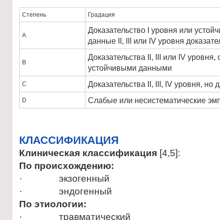
Степень
Градация
Доказательство I уровня или усто
А
данные II, III или IV уровня доказат
Доказательства II, III или IV уровн
B
устойчивыми данными
Доказательства II, III, IV уровня, 
C
Слабые или несистематические эмп
D
КЛАССИФИКАЦИЯ
Клиническая классификация
[4,5]:
По происхождению:
· экзогенный
· эндогенный
По этиологии:
· травматический