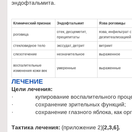
эндофтальмита.
Клинический признак
Эндофтальмит
Язва роговицы
отек, десцеметит,
язва, инфильтрат с
роговица
преципитаты
деэпитеализацией
стекловидное тело
экссудат, детрит
витриит
слезотечение
незначительное
выраженное
воспалительные
умеренные
выраженные
изменения кожи век
ЛЕЧЕНИЕ
Цели лечения:
· купирование воспалительного проце
· сохранение зрительных функций;
· cохранение глазного яблока, как орг
Тактика лечения:
(приложение 2)[
2,3,6].