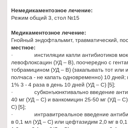
Немедикаментозное лечение:
Режим общий 3, стол №15
Медикаментозное лечение:
Гнойный эндофтальмит, травматический, по
местное:
· инстиляции капли антибиотиков мокси
левофлоксацин (УД – В), поочередно с гента
тобрамицином (УД – В) (закапывать тот или
полчаса - не капать одновременно) 10 дней; 
1% 3 - 4 раза в день 10 дней (УД – С) [5];
· субконъюнктивально введение антиби
40 мг (УД – С) и ванкомицин 25-50 мг (УД – С)
С) [5];
· интравитреальное введение антибиоти
в 0,1 мл (УД – С) или цефтазидим 2,0 мг в 0,