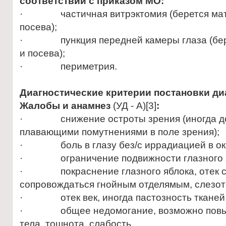
соответствии с приказом МО:
· частичная витрэктомия (берется мате
посева);
· пункция передней камеры глаза (бере
и посева);
· периметрия.
Диагностические критерии постановки ди
Жалобы и анамнез
(УД - А)[3]
:
· снижение остроты зрения (иногда до
плавающими помутнениями в поле зрения);
· боль в глазу без/с иррадиацией в ок
· ограничение подвижности глазного я
· покраснение глазного яблока, отек сл
сопровождаться гнойным отделямым, слезот
· отек век, иногда пастозность тканей 
· общее недомогание, возможно повы
тела, тошнота, слабость.