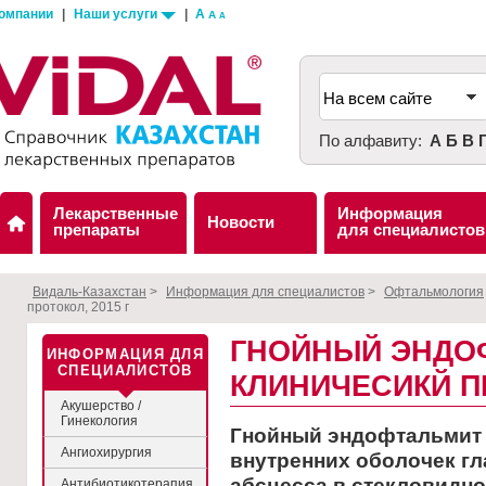
компании
|
Наши услуги
|
A
A
A
По алфавиту:
А
Б
В
Лекарственные
Информация
Новости
препараты
для специалистов
Видаль-Казахстан
>
Информация для специалистов
>
Офтальмология
протокол, 2015 г
ГНОЙНЫЙ ЭНДО
ИНФОРМАЦИЯ ДЛЯ
СПЕЦИАЛИСТОВ
КЛИНИЧЕСИКЙ ПР
Акушерство /
Гинекология
Гнойный эндофтальмит 
Ангиохирургия
внутренних оболочек гл
абсцесса в стекловидно
Антибиотикотерапия