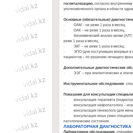
госпитализацию,
согласно внутреннему
уполномоченного органа в области здра
Основные (обязательные) диагностиче
· ОАМ – не реже 1 раза в месяц;
· ОАК – не реже 1 раза в месяц;
· биохимический анализ крови (АЛТ, АС
реже 1 раза в месяц;
· ЭКГ – не реже 1 раза в месяц;
· ЭПО (для поступивших впервые в жиз
пациентов – по решению лечащего врач
Дополнительные диагностические об
· ЭЭГ – при эпилептических и эпиле
Инструментальное обследование
: сп
Показания для консультации специал
· консультация терапевта (педиатра)
· консультация невропатолога – исклю
· консультация гинеколога (для женщи
· консультации иных узких специалис
патологические состояния.
ЛАБОРАТОРНАЯ ДИАГНОСТИКА
Лабораторное обследование
: специфи