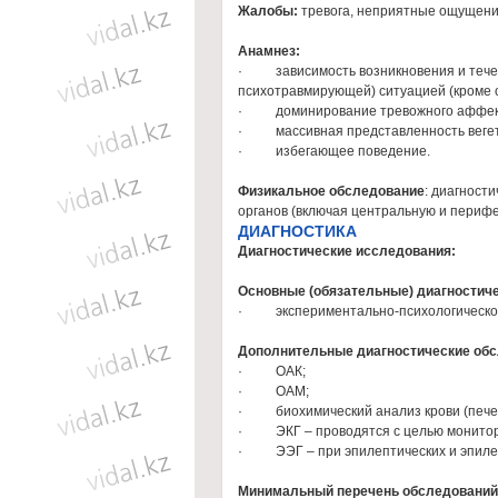
Жалобы:
тревога, неприятные ощущения
Анамнез:
· зависимость возникновения и течени
психотравмирующей) ситуацией (кроме о
· доминирование тревожного аффек
· массивная представленность вегет
· избегающее поведение.
Физикальное обследование
: диагност
органов (включая центральную и перифе
ДИАГНОСТИКА
Диагностические исследования:
Основные (обязательные) диагностич
· экспериментально-психологическое
Дополнительные диагностические обс
· ОАК;
· ОАМ;
· биохимический анализ крови (пече
· ЭКГ – проводятся с целью монитори
· ЭЭГ – при эпилептических и эпиле
Минимальный перечень обследований,