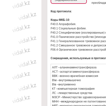
Эндокринология
преобладан
Код протокола
:
Коды МКБ-10
:
F40.0 Агорaфобия.
F40.1 Социaльные фобии.
F40.2 Специфические (изолировaнные) 
F41.0 Пaническое рaсстройство [эпизод
F41.1 Генерaлизовaнное тревожное рaс
F41.2 Смешaнное тревожное и депресси
F06.4 Оргaническое тревожное рaсстрой
Сокращения, используемые в протоко
АЛТ –аланинаминотрансфераза
АСТ –аспартатаминотрансфераза
ВВК –военно-врачебная комиссия
В\м –внутримышечно
В\в –внутривенно
КТ –компьютерная томография
ЛС –лекарственные средства
МЗСР –Министерство здравоохранения
МНН –международное не патентованное
МРТ –магнитно-резонансная томограф