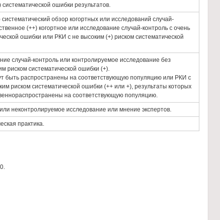
) систематической ошибки результатов.
 систематический обзор когортных или исследований случай-
ственное (++) когортное или исследование случай-контроль с очень
ческой ошибки или РКИ с не высоким (+) риском систематической
ние случай-контроль или контролируемое исследование без
м риском систематической ошибки (+).
гут быть распространены на соответствующую популяцию или РКИ с
ким риском систематической ошибки (++ или +), результаты которых
веннораспространены на соответствующую популяцию.
или неконтролируемое исследование или мнение экспертов.
ская практика.
0.