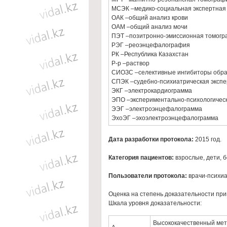
МСЭК –медико-социальная экспертная
ОАК –общий анализ крови
ОАМ –общий анализ мочи
ПЭТ –позитронно-эмиссионная томог
РЭГ –реоэнцефалография
РК –Республика Казахстан
Р-р –раствор
СИОЗС –селективные ингибиторы обра
СПЭК –судебно-психиатрическая экспе
ЭКГ –электрокардиограмма
ЭПО –экспериментально-психологичес
ЭЭГ –электроэнцефалограмма
ЭхоЭГ –эхоэлектроэнцефалограмма
Дата разработки протокола:
2015 год.
Категория пациентов:
взрослые, дети, 
Пользователи протокола:
врачи-психиа
Оценка на степень доказательности пр
Шкала уровня доказательности:
Высококачественный мета