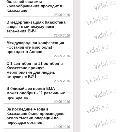
болезней системы
кровообращения проходит в
Казахстане
23.09.2016
В медорганизациях Казахстана
сведен к минимуму риск
заражения ВИЧ
22.09.2016
Международная конференция
«Остановите мою боль!»
проходит в Астане
22.09.2016
С 1 сентября по 31 октября в
Казахстане пройдут
мероприятия для людей,
живущих с ВИЧ
20.09.2016
В ближайшее время EMA
может одобрить 11 различных
препаратов
20.09.2016
За последние 4 года в
Казахстане было произведено
около тысячи операций по
пересадке органов
19.09.2016