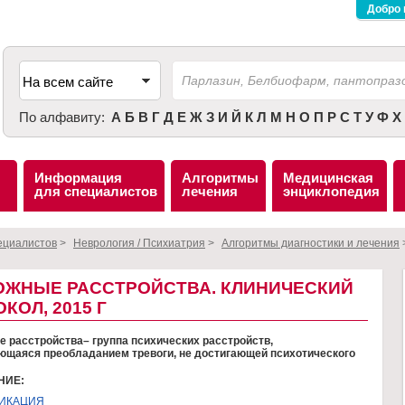
Добро 
По алфавиту:
А
Б
В
Г
Д
Е
Ж
З
И
Й
К
Л
М
Н
О
П
Р
С
Т
У
Ф
Х
Информация
Алгоритмы
Медицинская
для специалистов
лечения
энциклопедия
ециалистов
>
Неврология / Психиатрия
>
Алгоритмы диагностики и лечения
ОЖНЫЕ РАССТРОЙСТВА. КЛИНИЧЕСКИЙ
КОЛ, 2015 Г
 расстройства– группа психических расстройств,
щаяся преобладанием тревоги, не достигающей психотического
НИЕ:
ИКАЦИЯ