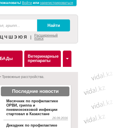
пожаловать!
Войти
или
зарегистрироваться
Расширенный
Ц
Ч
Ш
Э
Ю
Я
|
поиск
Ветеринарные
БАДы
препараты
>
Тревожные расстройства.
Последние новости
Месячник по профилактике
ОРВИ, гриппа и
пневмококковой инфекции
стартовал в Казахстане
26.09.2016
Декадник по профилактике