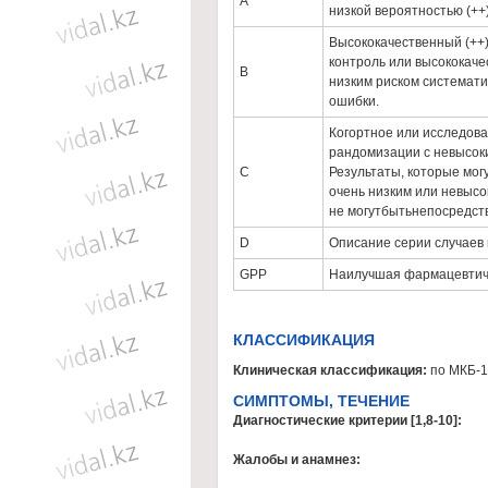
А
низкой вероятностью (++
Высококачественный (++)
контроль или высококаче
В
низким риском системати
ошибки.
Когортное или исследова
рандомизации с невысоки
С
Результаты, которые мо
очень низким или невысо
не могутбытьнепосредст
D
Описание серии случаев 
GPP
Наилучшая фармацевтиче
КЛАССИФИКАЦИЯ
Клиническая классификация:
по МКБ-1
CИМПТОМЫ, ТЕЧЕНИЕ
Диагностические критерии [1,8-10]:
Жалобы и анамнез: