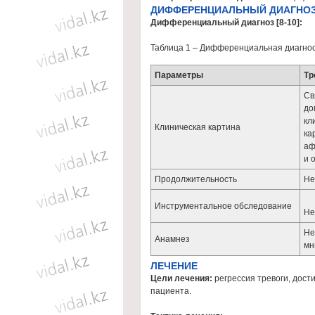
ДИФФЕРЕНЦИАЛЬНЫЙ ДИАГНО
Дифференциальный диагноз [8-10]:
Таблица 1 – Дифференциальная диагнос
Параметры
Тр
Св
до
кл
Клиническая картина
ка
аф
и 
Продолжительность
Не
Инструментальное обследование
Не
Не
Анамнез
мн
ЛЕЧЕНИЕ
Цели лечения:
регрессия тревоги, дос
пациента.