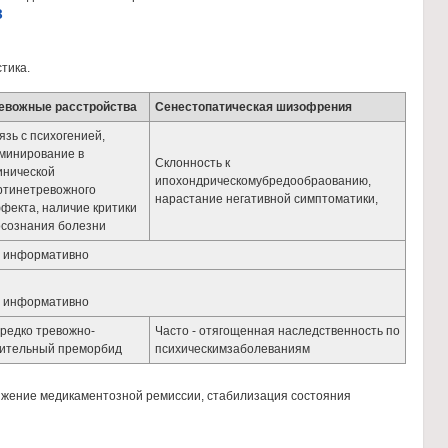
З
тика.
евожные расстройства
Сенестопатическая шизофрения
язь с психогенией,
минирование в
Склонность к
инической
ипохондрическомубредообраованию,
ртинетревожного
нарастание негативной симптоматики,
фекта, наличие критики
осознания болезни
 информативно
 информативно
редко тревожно-
Часто - отягощенная наследственность по
ительный преморбид
психическимзаболеваниям
тижение медикаментозной ремиссии, стабилизация состояния