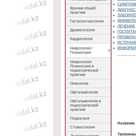
CИМПТОМ
Врачам общей
ДИАГНОС
практики
ЛАБОРАТ
ДИФФЕРЕ
Гастроэнтерология
ЛЕЧЕНИЕ
Дерматология
ГОСПИТА
ПРОФИЛА
Кардиология
ИСТОЧНИК
ИНФОРМ
Неврология /
Психиатрия
Неврология/
Психиатрия в
педиатрической
практике
Онкология
Офтальмология
Офтальмология в
педиатрической
практике
Педиатрия
Название 
Стоматология
Тревожны