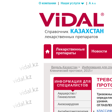
О компании
|
Наши услуги
|
A
A
A
Лекарственные
Новости
препараты
Видаль-Казахстан
>
Информация для сп
Клинический протокол, 2015 г
ТРЕВ
ИНФОРМАЦИЯ ДЛЯ
ПРОТО
СПЕЦИАЛИСТОВ
Акушерство /
Тревожные
Гинекология
определяю
уровня.
Ангиохирургия
ОГЛАВЛЕ
КЛАССИФ
Антибиотикотерапия