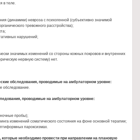
 в теле.
я (динамики) невроза с психогенной (субъективно значимой
рганического тревожного расстройства);
та;
ативных нарушений;
ически значимых изменений со стороны кожных покровов и внутренних
рическую нервную систему) нет.
еские обследования, проводимые на амбулаторном уровне:
 обследование.
ледования, проводимые на амбулаторном уровне:
ночные пробы);
нга изменений соматического состояния на фоне основной терапии;
птиформных пароксизмах.
 которые необходимо провести при направлении на плановую