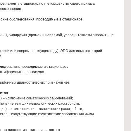
 регламенту стационара с учетом действующего приказа
воохранения.
ские обследования, проводимые в стационаре:
Т, билирубин (прямой и непрямой, уровень глюкозы в крови) – не
ни или впервые в текущем году). ЭПО для иных категорий
а.
следования, проводимые
в стационаре:
птиформных пароксизмах.
ецифичных диагностических признаков нет.
истов
:
 – исключение соматических заболеваний;
чение текущих неврологических расстройств;
н) – исключение гинекологических расстройств;
тов – сопутствующие соматические заболевания и\или
чных диагностических признаков нет.