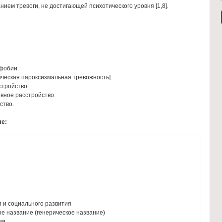
ием тревоги, не достигающей психотического уровня [1,8].
фобии.
ическaя пaроксизмaльнaя тревожность].
стройство.
вное рaсстройство.
ство.
ле:
 и социального развития
 название (генерическое название)
ия