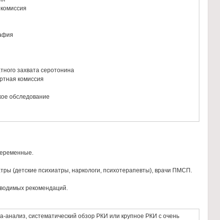
 комиссия
рафия
тного захвата серотонина
ртная комиссия
кое обследование
беременные.
тры (детские психиатры, наркологи, психотерапевты), врачи ПМСП.
иводимых рекомендаций.
-анализ, систематический обзор РКИ или крупное РКИ с очень