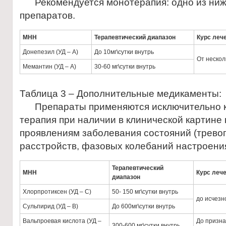
Рекомендуется монотерапия: одно из ни
препаратов.
МНН
Терапевтический диапазон
Курс леч
Донепезил (УД – А)
До 10мг\сутки внутрь
От нескол
Мемантин (УД – А)
30-60 мг\сутки внутрь
Таблица 3 – Дополнительные медикаменты:
Препараты применяются исключительно к
терапия при наличии в клинической картин
проявлениям заболевания состояний (тревог
расстройств, фазовых колебаний настроени
Терапевтический
МНН
Курс леч
диапазон
Хлорпротиксен (УД – С)
50- 150 мг\сутки внутрь
до исчезн
Сульпирид (УД – В)
До 600мг\сутки внутрь
Вальпроевая кислота (УД –
До призна
300-600 мг\сутки внутрь