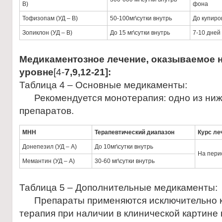
В)
фона
Тофизопам (УД – В)
50-100мг\сутки внутрь
До купиро
Зопиклон (УД – В)
До 15 мг\сутки внутрь
7-10 дней
Медикаментозное лечение, оказываемое 
уровне
[4-
7,9,12-21]
:
Таблица 4 – Основные медикаменты:
Рекомендуется монотерапия: одно из ни
препаратов.
МНН
Терапевтический диапазон
Курс ле
Донепезил (УД – А)
До 10мг\сутки внутрь
На пери
Мемантин (УД – А)
30-60 мг\сутки внутрь
Таблица 5 – Дополнительные медикаменты:
Препараты применяются исключительно к
терапия при наличии в клинической картин