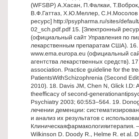
(WFSBP) А.Хасан, П.Фалкаи, Т.Воброк,
В.Ф.Гаттаз, Х.Ю.Меллер, С.Н.Мосолов 
ресурс] http://psypharma.ru/sites/default
02_sch.pdf.pdf 15. [Электронный ресу
(официальный сайт Управления по пи
лекарственным препаратам США). 16.
www.ema.europa.eu (официальный сай
агентства лекарственных средств). 17.
association. Practice guideline for the tr
PatientsWithSchizophrenia (Second Edit
2010). 18. Davis JM, Chen N, Glick I.D: 
theefficacy of second-generationantipsy
Psychiatry 2003; 60:553–564. 19. Dono
лечении деменции: систематизирова
и анализ их результатов с использова
Клиническаяфармакологияитерапия. – 2
Wilkinson D. Doody R., Helme R. et al.