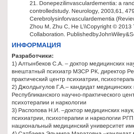
21. Donepezilinvasculardementia: a ran
controlledstudy. Neurology, 2003,61, 47
Cerebrolysinforvasculardementia (Revi
Zhou M, Zhu C, He L\\Copyright © 201
Collaboration. PublishedbyJohnWiley&So
ИНФОРМАЦИЯ
Разработчики:
1) Алтынбеков С.А. – доктор медицинских на
внештатный психиатр МЗСР РК, директор Ре
практический центр психиатрии, психотерапи
2) Джолдыгулов Г.А.– кандидат медицинских 
Республиканского научно-практического цен
психотерапии и наркологии
3) Распопова Н.И. –доктор медицинских нау
психиатрии, психотерапии и наркологии РГП
национальный медицинский университет им
4) Сатбаева Эльмира Маратовна –кандидат 