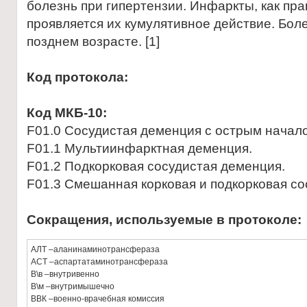
болезнь при гипертензии. Инфаркты, как пра
проявляется их кумулятивное действие. Бол
позднем возрасте. [1]
Код протокола:
Код МКБ-10:
F01.0 Сосудистая деменция с острым начал
F01.1 Мультиинфaрктнaя деменция.
F01.2 Подкорковая сосудистая деменция.
F01.3 Смешанная корковая и подкорковая со
Сокращения, используемые в протоколе:
АЛТ –аланинаминотрансфераза
АСТ –аспартатаминотрансфераза
В\в –внутривенно
В\м –внутримышечно
ВВК –военно-врачебная комиссия