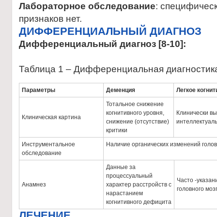
Лабораторное обследование
: специфичес
признаков нет.
ДИФФЕРЕНЦИАЛЬНЫЙ ДИАГНОЗ
Дифференциальный диагноз [8-10]:
Таблица 1 – Дифференциальная диагностик
Параметры
Деменция
Легкое когни
Тотальное снижение
когнитивного уровня,
Клинически в
Клиническая картина
снижение (отсутствие)
интеллектуаль
критики
Инструментальное
Наличие органических изменений голов
обследование
Данные за
процессуальный
Часто -указан
Анамнез
характер расстройств с
головного моз
нарастанием
когнитивного дефицита
ЛЕЧЕНИЕ