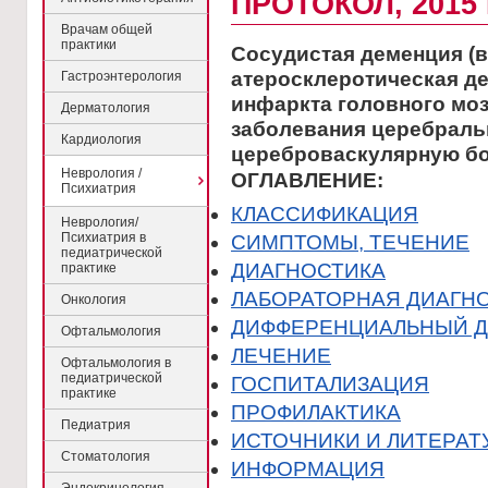
ПРОТОКОЛ, 2015 
Врачам общей
практики
Сосудистая деменция (
атеросклеротическая де
Гастроэнтерология
инфаркта головного моз
Дерматология
заболевания церебраль
Кардиология
цереброваскулярную бо
Неврология /
ОГЛАВЛЕНИЕ:
Психиатрия
КЛАССИФИКАЦИЯ
Неврология/
Психиатрия в
CИМПТОМЫ, ТЕЧЕНИЕ
педиатрической
ДИАГНОСТИКА
практике
ЛАБОРАТОРНАЯ ДИАГН
Онкология
ДИФФЕРЕНЦИАЛЬНЫЙ Д
Офтальмология
ЛЕЧЕНИЕ
Офтальмология в
педиатрической
ГОСПИТАЛИЗАЦИЯ
практике
ПРОФИЛАКТИКА
Педиатрия
ИСТОЧНИКИ И ЛИТЕРАТ
Стоматология
ИНФОРМАЦИЯ