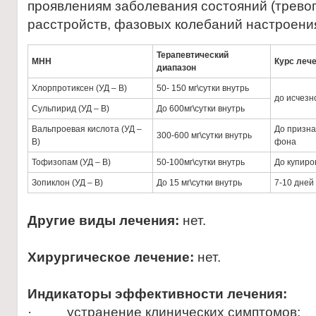
проявлениям заболевания состояний (тревог
расстройств, фазовых колебаний настроения
Терапевтический
МНН
Курс леч
диапазон
Хлорпротиксен (УД – В)
50- 150 мг\сутки внутрь
до исчезн
Сульпирид (УД – В)
До 600мг\сутки внутрь
Вальпроевая кислота (УД –
До призна
300-600 мг\сутки внутрь
В)
фона
Тофизопам (УД – В)
50-100мг\сутки внутрь
До купиро
Зопиклон (УД – В)
До 15 мг\сутки внутрь
7-10 дней
Другие виды лечения:
нет.
Хирургическое лечение:
нет.
Индикаторы эффективности лечения:
· устранение клинических симптомов;