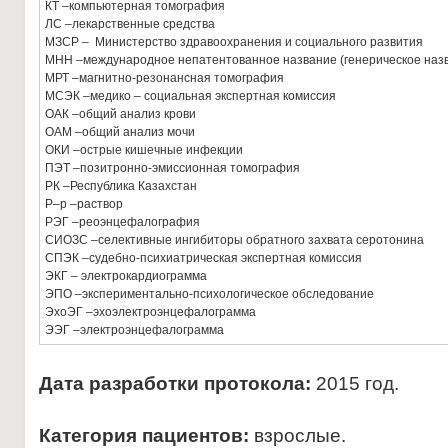
КТ –компьютерная томография
ЛС –лекарственные средства
МЗСР – Министерство здравоохранения и социального развития
МНН –международное непатентованное название (генерическое наз
МРТ –магнитно-резонансная томография
МСЭК –медико – социальная экспертная комиссия
ОАК –общий анализ крови
ОАМ –общий анализ мочи
ОКИ –острые кишечные инфекции
ПЭТ –позитронно-эмиссионная томография
РК –Республика Казахстан
Р–р –раствор
РЭГ –реоэнцефалография
СИОЗС –селективные ингибиторы обратного захвата серотонина
СПЭК –судебно-психиатрическая экспертная комиссия
ЭКГ – электрокардиограмма
ЭПО –экспериментально-психологическое обследование
ЭхоЭГ –эхоэлектроэнцефалограмма
ЭЭГ –электроэнцефалограмма
Дата разработки протокола:
2015 год.
Категория пациентов:
взрослые.