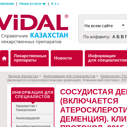
компании
|
Наши услуги
|
A
A
A
По алфавиту:
А
Б
В
Лекарственные
Информация
Новости
препараты
для специалистов
Видаль-Казахстан
>
Информация для специалистов
>
Неврология / П
(включается атеросклеротическая деменция). Клинический протокол, 201
СОСУДИСТАЯ Д
ИНФОРМАЦИЯ ДЛЯ
СПЕЦИАЛИСТОВ
(ВКЛЮЧАЕТСЯ
Акушерство /
АТЕРОСКЛЕРОТ
Гинекология
ДЕМЕНЦИЯ). КЛ
Ангиохирургия
Антибиотикотерапия