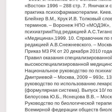
«Восток» 1996 – 288 стр. 7. Яничак и 
практика психофармакотерапии. Киев. –
Блейхер В.М., Крук И.В. Толковый сл
терминов. – Воронеж НПО «МОДЭК», 1
психиатрии/Под редакцией А.С.Тигано
«Медицина»,1999. 10. Справочник по
редакцией А.В.Снежневского. – Москв
Приказ МЗ РК от 20 декабря 2010 го
Правил оказания специализированной
высокоспециализированной медицинс
Национальное руководство по психиат
Дмитриевой – Москва, 2009 – 993с. 1
руководство по использованию лекар
(формулярная система). Выпуск 10/ по
Белоусова Ю.Б., Яснецова В.В. – Москв
Руководство по биологической терап
Всемирной федерации обществ биоло