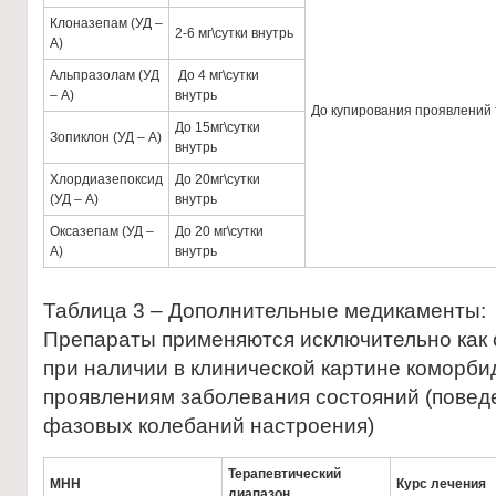
Клоназепам (УД –
2-6 мг\сутки внутрь
А)
Альпразолам (УД
До 4 мг\сутки
– А)
внутрь
До купирования проявлений 
До 15мг\сутки
Зопиклон (УД – А)
внутрь
Хлордиазепоксид
До 20мг\сутки
(УД – А)
внутрь
Оксазепам (УД –
До 20 мг\сутки
А)
внутрь
Таблица 3 – Дополнительные медикаменты:
Препараты применяются исключительно как
при наличии в клинической картине коморб
проявлениям заболевания состояний (повед
фазовых колебаний настроения)
Терапевтический
МНН
Курс лечения
диапазон