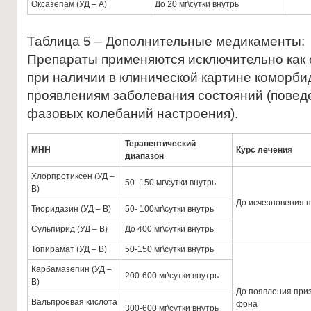
Оксазепам (УД – А)
До 20 мг\сутки внутрь
Таблица 5 – Дополнительные медикаменты:
Препараты применяются исключительно как
при наличии в клинической картине коморб
проявлениям заболевания состояний (повед
фазовых колебаний настроения).
Терапевтический
МНН
Курс лечени
я
диапазон
Хлорпротиксен (УД –
50- 150 мг\сутки внутрь
В)
До исчезновения 
Тиоридазин (УД – В)
50- 100мг\сутки внутрь
Сульпирид (УД – В)
До 400 мг\сутки внутрь
Топирамат (УД – В)
50-150 мг\сутки внутрь
Карбамазепин (УД –
200-600 мг\сутки внутрь
В)
До появления при
Вальпроевая кислота
фона
300-600 мг\сутки внутрь