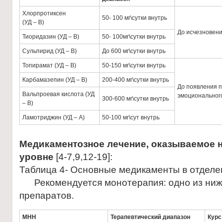
Хлорпротиксен
50- 100 мг\сутки внутрь
(УД – В)
До исчезновен
Тиоридазин (УД – В)
50- 100мг\сутки внутрь
Сульпирид (УД – В)
До 600 мг\сутки внутрь
Топирамат (УД – В)
50-150 мг\сутки внутрь
Карбамазепин (УД – В)
200-400 мг\сутки внутрь
До появления 
Вальпроевая кислота (УД
эмоциональног
300-600 мг\сутки внутрь
– В)
Ламотриджин (УД – А)
50-100 мг\сут внутрь
Медикаментозное лечение, оказываемое 
уровне
[4-7,9,12-19]:
Таблица 4- Основные медикаменты в отделе
Рекомендуется монотерапия: одно из ни
препаратов.
МНН
Терапевтический диапазон
Курс