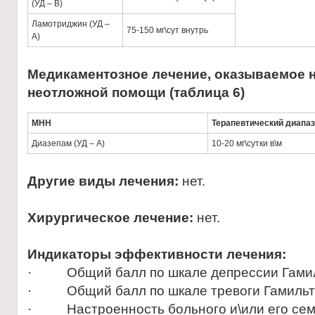
(УД – В)
Ламотриджин (УД –
75-150 мг\сут внутрь
А)
Медикаментозное лечение, оказываемое н
неотложной помощи (таблица 6)
МНН
Терапевтический диапа
Диазепам (УД – А)
10-20 мг\сутки в\м
Другие виды лечения:
нет.
Хирургическое лечение:
нет.
Индикаторы эффективности лечения:
· Общий балл по шкале депрессии Гамиль
· Общий балл по шкале тревоги Гамильто
· Настроенность больного и\или его сем