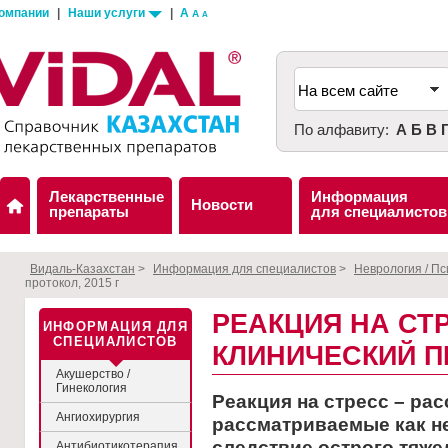
компании
|
Наши услуги
|
A
A
A
По алфавиту:
А
Б
В
Лекарственные
Информация
Новости
препараты
для специалистов
Видаль-Казахстан
>
Информация для специалистов
>
Неврология / П
протокол, 2015 г
РЕАКЦИЯ НА СТ
ИНФОРМАЦИЯ ДЛЯ
СПЕЦИАЛИСТОВ
КЛИНИЧЕСКИЙ ПР
Акушерство /
Гинекология
Реакция на стресс – рас
Ангиохирургия
рассматриваемые как н
следствие острого тяже
Антибиотикотерапия