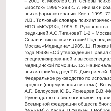
– 2001. 6. Мосолов С.Н. Основы псих
«Восток» 1996г- 288 с. 7. Яничак и со
психофармакотерапии. Киев.-1999.-728
И.В.. Толковый словарь психиатричес
НПО «МОДЭК», 1995. 9. Руководство 
редакцией А.С.ТигановаТ 1-2 – Москв
Справочник по психиатрии/ Под редак
Москва «Медицина»,1985. 11. Приказ 
года №986 «Об утверждении Правил 
специализированной и высокоспециа
медицинской помощи». 12. Националь
психиатрии/под ред.Т.Б. Дмитриевой- М
Федеральное руководство по использ
средств (формулярная система). Выпу
А.Г., Белоусова Ю.Б., Яснецова В.В.-Мо
Руководство по биологической терап
Всемирной федерации обществ биоло
(WFSBP) А.Хасан, П.Фалкаи, Т.Воброк,