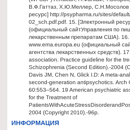
В.Ф.Гаттаз, Х.Ю.Меллер, С.Н.Мосолов
ресурс] http://psypharma.ru/sites/default
02_sch.pdf.pdf. 15. [Электронный ресу
(официальный сайтУправления по пи
лекарственным препаратам США). 16.
www.ema.europa.eu (официальный сай
агентства лекарственных средств). 17.
association. Practice guideline for the tr
Schizophrenia (Second Edition).-2004 (C
Davis JM, Chen N, Glick I.D: A meta-analy
second-generation antipsychotics. Arch
60:553–564. 19 American psychiatric ass
for the Treatment of
PatientsWithAcuteStressDisorderandPost
2004 (Copyright 2010).-96р.
ИНФОРМАЦИЯ