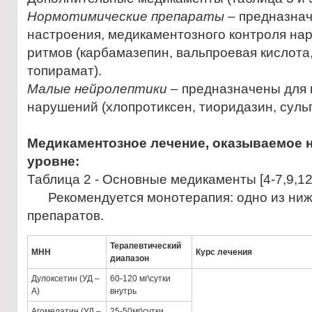
Нормотимические препараты
– предназнач
настроения, медикаментозного контроля на
ритмов (карбамазепин, вальпроевая кислота
топирамат).
Малые нейролептики
– предназначены для 
нарушений (хлопротиксен, тиоридазин, суль
Медикаментозное лечение, оказываемое 
уровне:
Таблица 2 - Основные медикаменты [4-7,9,12
Рекомендуется монотерапия: одно из ни
препаратов.
Терапевтический
МНН
Курс лечения
диапазон
Дулоксетин (УД –
60-120 мг\сутки
А)
внутрь
Агомелатин (УД –
25-50мг\сутки