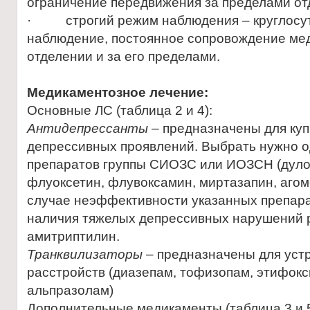
ограничение передвижения за пределами от
· строгий режим наблюдения – круглосу
наблюдение, постоянное сопровождение ме
отделении и за его пределами.
Медикаментозное лечение:
Основные ЛС (таблица 2 и 4):
Антидепрессанты
– предназначены для ку
депрессивных проявлений. Выбрать нужно о
препаратов группы СИОЗС или ИОЗСН (дулок
флуоксетин, флувоксамин, миртазапин, агом
случае неэффективности указанных препара
наличия тяжелых депрессивных нарушений 
амитриптилин.
Транквилизаторы
– предназначены для уст
расстройств (диазепам, тофизопам, этифокс
альпразолам)
Дополнительные медикаменты (таблица 3 и 5