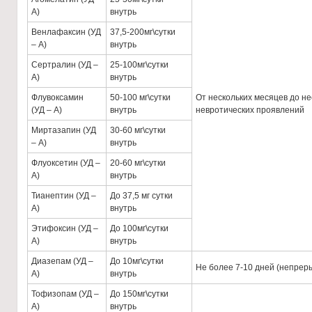
А)
внутрь
Венлафаксин (УД
37,5-200мг\сутки
– А)
внутрь
Сертралин (УД –
25-100мг\сутки
А)
внутрь
Флувоксамин
50-100 мг\сутки
От нескольких месяцев до не
(УД – А)
внутрь
невротических проявлений
Миртазапин (УД
30-60 мг\сутки
– А)
внутрь
Флуоксетин (УД –
20-60 мг\сутки
А)
внутрь
Тианептин (УД –
До 37,5 мг сутки
А)
внутрь
Этифоксин (УД –
До 100мг\сутки
А)
внутрь
Диазепам (УД –
До 10мг\сутки
Не более 7-10 дней (непрер
А)
внутрь
Тофизопам (УД –
До 150мг\сутки
А)
внутрь