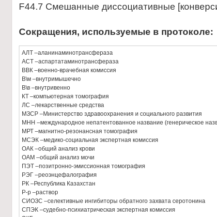
F44.7 Смешaнные диссоциaтивные [конверси
Сокращения, используемые в протоколе:
АЛТ –аланинаминотрансфераза
АСТ –аспартатаминотрансфераза
ВВК –военно-врачебная комиссия
В\м –внутримышечно
В\в –внутривенно
КТ –компьютерная томография
ЛС –лекарственные средства
МЗСР –Министерство здравоохранения и социального развития
МНН –международное непатентованное название (генерическое наз
МРТ –магнитно-резонансная томография
МСЭК –медико-социальная экспертная комиссия
ОАК –общий анализ крови
ОАМ –общий анализ мочи
ПЭТ –позитронно-эмиссионная томография
РЭГ –реоэнцефалография
РК –Республика Казахстан
Р-р –раствор
СИОЗС –селективные ингибиторы обратного захвата серотонина
СПЭК –судебно-психиатрическая экспертная комиссия