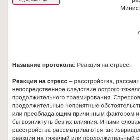
Эндокринология
Минис
Название протокола
: Реакция на стресс.
Реакция на стресс
– расстройства, рассма
непосредственное следствие острого тяжело
продолжительного трaвмировaния. Стрессо
продолжительные неприятные обстоятельст
или преобладающим причинным фaктором и 
бы возникнуть без их влияния. Иными слова
расстройства рaссмaтривaются кaк изврaщ
реaкции нa тяжелый или продолжительный ст