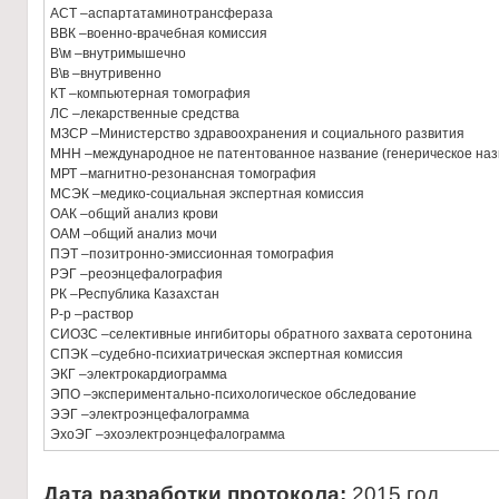
АСТ –аспартатаминотрансфераза
ВВК –военно-врачебная комиссия
В\м –внутримышечно
В\в –внутривенно
КТ –компьютерная томография
ЛС –лекарственные средства
МЗСР –Министерство здравоохранения и социального развития
МНН –международное не патентованное название (генерическое наз
МРТ –магнитно-резонансная томография
МСЭК –медико-социальная экспертная комиссия
ОАК –общий анализ крови
ОАМ –общий анализ мочи
ПЭТ –позитронно-эмиссионная томография
РЭГ –реоэнцефалография
РК –Республика Казахстан
Р-р –раствор
СИОЗС –селективные ингибиторы обратного захвата серотонина
СПЭК –судебно-психиатрическая экспертная комиссия
ЭКГ –электрокардиограмма
ЭПО –экспериментально-психологическое обследование
ЭЭГ –электроэнцефалограмма
ЭхоЭГ –эхоэлектроэнцефалограмма
Дата разработки протокола:
2015 год.