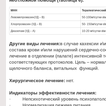
неотложной помощи (таблица 6):
МНН
Терапевтический
Левомепромазин(УД – В)
50-100мг\сутки в\
Хлорпромазин (УД – В)
50- 150мг\сутки в\
Диазепам (УД – А)
10-20 мг\сутки в\м
Другие виды лечения:
в случае кахексии и
состава крови и\или нарушений сердечно-со
лечение в отделении (палате) интенсивной 
соответствующих протоколов. Цель – нормал
щелочного баланса, витальных функций.
Хирургическое лечение:
нет.
Индикаторы эффективности лечения:
· Непсихотический уровень психопатолог
· Нормализация режима питания.