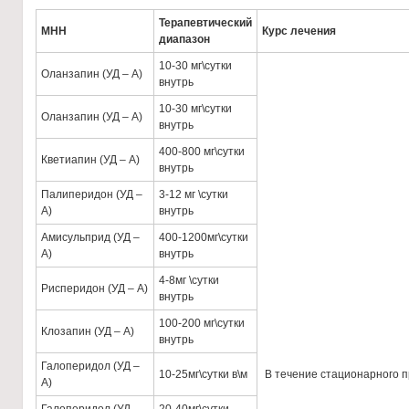
Терапевтический
МНН
Курс лечения
диапазон
10-30 мг\сутки
Оланзапин (УД – А)
внутрь
10-30 мг\сутки
Оланзапин (УД – А)
внутрь
400-800 мг\сутки
Кветиапин (УД – А)
внутрь
Палиперидон (УД –
3-12 мг \сутки
А)
внутрь
Амисульприд (УД –
400-1200мг\сутки
А)
внутрь
4-8мг \сутки
Рисперидон (УД – А)
внутрь
100-200 мг\сутки
Клозапин (УД – А)
внутрь
Галоперидол (УД –
10-25мг\сутки в\м
В течение стационарного 
А)