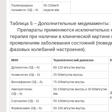
Палиперидона
50-150мг/4
пальмитат (УД – А)
недели в\м
Таблица 5 – Дополнительные медикаменты:
Препараты применяются исключительно к
терапия при наличии в клинической картин
проявлениям заболевания состояний (повед
фазовых колебаний настроения).
МНН
Терапевтический диапазон
К
Дулоксетин (УД – А)
60-120 мг\сутки внутрь
Агомелатин (УД – А)
25-50мг\сутки внутрь
Венлафаксин (УД – А)
75-200мг\сутки внутрь
Амитриптилин
50-150мг\сутки внутрь и 20-60мг\сутки
Д
(УД – А)
в\м
р
Сертралин (УД – А)
50-100мг\сутки внутрь
Флувоксамин (УД – А)
50-100 мг\сутки внутрь