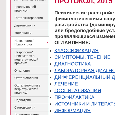
ПРОТОКОЛ, 2015 
Врачам общей
практики
Психические расстройст
физиологическими нар
Гастроэнтерология
расстройства (домини
Дерматология
или бредоподобные уста
Кардиология
проявляющиеся изменен
Неврология /
ОГЛАВЛЕНИЕ:
Психиатрия
КЛАССИФИКАЦИЯ
Неврология/
Психиатрия в
CИМПТОМЫ, ТЕЧЕНИЕ
педиатрической
ДИАГНОСТИКА
практике
ЛАБОРАТОРНАЯ ДИАГН
Онкология
ДИФФЕРЕНЦИАЛЬНЫЙ Д
Офтальмология
ЛЕЧЕНИЕ
Офтальмология в
педиатрической
ГОСПИТАЛИЗАЦИЯ
практике
ПРОФИЛАКТИКА
Педиатрия
ИСТОЧНИКИ И ЛИТЕРАТ
Стоматология
ИНФОРМАЦИЯ