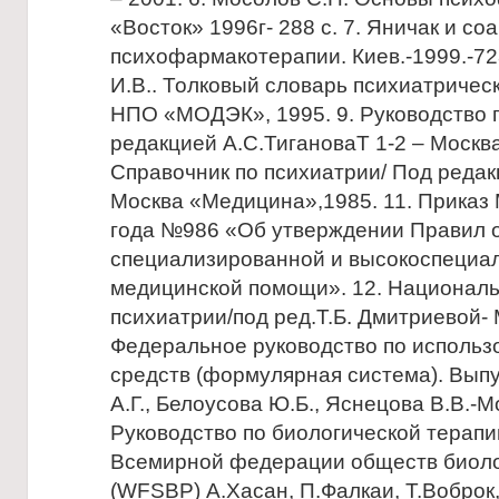
«Восток» 1996г- 288 с. 7. Яничак и со
психофармакотерапии. Киев.-1999.-728
И.В.. Толковый словарь психиатричес
НПО «МОДЭК», 1995. 9. Руководство 
редакцией А.С.ТигановаТ 1-2 – Москв
Справочник по психиатрии/ Под редак
Москва «Медицина»,1985. 11. Приказ 
года №986 «Об утверждении Правил 
специализированной и высокоспециа
медицинской помощи». 12. Националь
психиатрии/под ред.Т.Б. Дмитриевой- М
Федеральное руководство по использ
средств (формулярная система). Выпу
А.Г., Белоусова Ю.Б., Яснецова В.В.-Мо
Руководство по биологической терап
Всемирной федерации обществ биоло
(WFSBP) А.Хасан, П.Фалкаи, Т.Воброк,