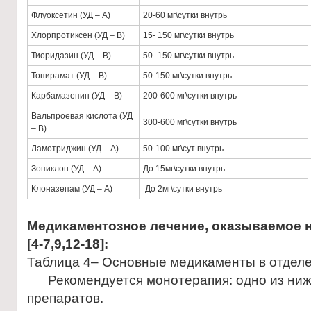
Флуоксетин (УД – А)
20-60 мг\сутки внутрь
Хлорпротиксен (УД – В)
15- 150 мг\сутки внутрь
Тиоридазин (УД – В)
50- 150 мг\сутки внутрь
Топирамат (УД – В)
50-150 мг\сутки внутрь
Карбамазепин (УД – В)
200-600 мг\сутки внутрь
Вальпроевая кислота (УД
300-600 мг\сутки внутрь
– В)
Ламотриджин (УД – А)
50-100 мг\сут внутрь
Зопиклон (УД – А)
До 15мг\сутки внутрь
Клоназепам (УД – А)
До 2мг\сутки внутрь
Медикаментозное лечение, оказываемое 
[4-7,9,12-18]:
Таблица 4– Основные медикаменты в отделе
Рекомендуется монотерапия: одно из ни
препаратов.