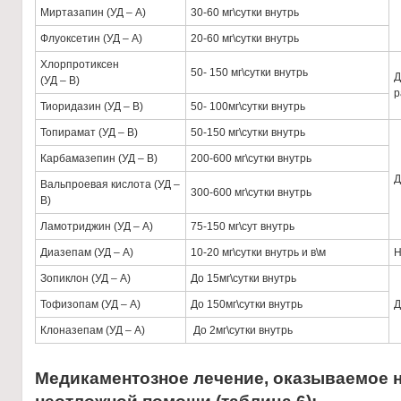
Миртазапин (УД – А)
30-60 мг\сутки внутрь
Флуоксетин (УД – А)
20-60 мг\сутки внутрь
Хлорпротиксен
50- 150 мг\сутки внутрь
Д
(УД – В)
р
Тиоридазин (УД – В)
50- 100мг\сутки внутрь
Топирамат (УД – В)
50-150 мг\сутки внутрь
Карбамазепин (УД – В)
200-600 мг\сутки внутрь
Д
Вальпроевая кислота (УД –
300-600 мг\сутки внутрь
В)
Ламотриджин (УД – А)
75-150 мг\сут внутрь
Диазепам (УД – А)
10-20 мг\сутки внутрь и в\м
Н
Зопиклон (УД – А)
До 15мг\сутки внутрь
Тофизопам (УД – А)
До 150мг\сутки внутрь
Д
Клоназепам (УД – А)
До 2мг\сутки внутрь
Медикаментозное лечение, оказываемое н