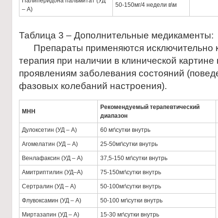
Палиперидона пальмитат (УД
50-150мг/4 недели в\м
– А)
Таблица 3 – Дополнительные медикаменты:
Препараты применяются исключительно к
терапия при наличии в клинической картин
проявлениям заболевания состояний (повед
фазовых колебаний настроения).
Рекомендуемый терапевтический
МНН
диапазон
Дулоксетин (УД – А)
60 мг\сутки внутрь
Агомелатин (УД – А)
25-50мг\сутки внутрь
Венлафаксин (УД – А)
37,5-150 мг\сутки внутрь
Амитриптилин (УД–А)
75-150мг\сутки внутрь
Сертралин (УД – А)
50-100мг\сутки внутрь
Флувоксамин (УД – А)
50-100 мг\сутки внутрь
Миртазапин (УД – А)
15-30 мг\сутки внутрь