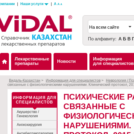
компании
|
Наши услуги
|
A
A
A
По алфавиту:
А
Б
В
Лекарственные
Информация
Новости
препараты
для специалистов
Видаль-Казахстан
>
Информация для специалистов
>
Неврология / П
связанные с физиологическими нарушениями. Клинический протокол, 201
ПСИХИЧЕСКИЕ Р
ИНФОРМАЦИЯ ДЛЯ
СПЕЦИАЛИСТОВ
СВЯЗАННЫЕ С
Акушерство /
ФИЗИОЛОГИЧЕС
Гинекология
НАРУШЕНИЯМИ.
Ангиохирургия
Антибиотикотерапия