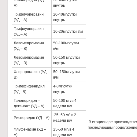
Галоперидол (УД –
20-40мг\сутки
А)
внутрь
Трифлуоперазин
20-40мг\сутки
(УД – А)
внутрь
Трифлуоперазин
10-20мг\сутки в\м
(УД – А)
Левомепромазин
50-100мг\сутки
(УД – В)
в\м
Левомепромазин
50-150 мг\сутки
(УД – В)
внутрь
Хлорпромазин (УД –
50- 150мг\сутки
В)
в\м
Тригексифенидил
4-8мг\сутки
(УД –В)
внутрь
Галоперидол –
50-100 мг\ в 4
деканоат (УД – А)
недели в\м
25- 50 мг\ в 2
Рисперидон (УД – А)
недели в\м
В стационаре производятс
последующим продолжение
Флуфеназин (УД –
25-50 мг\ в 4
А)
недели в\м