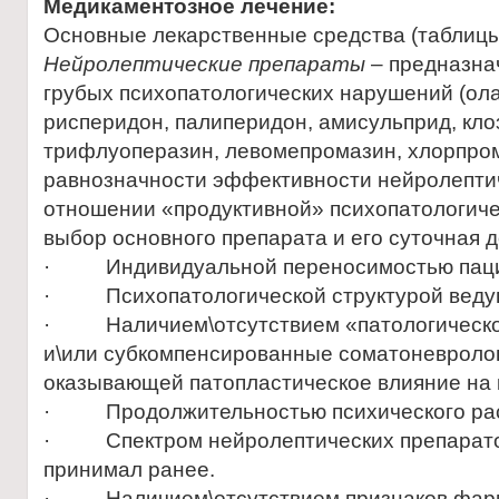
Медикаментозное лечение:
Основные лекарственные средства (таблицы 
Нейролептические препараты
– предназна
грубых психопатологических нарушений (ола
рисперидон, палиперидон, амисульприд, кло
трифлуоперазин, левомепромазин, хлорпром
равнозначности эффективности нейролептич
отношении «продуктивной» психопатологич
выбор основного препарата и его суточная 
· Индивидуальной переносимостью паци
· Психопатологической структурой веду
· Наличием\отсутствием «патологическо
и\или субкомпенсированные соматоневролог
оказывающей патопластическое влияние на 
· Продолжительностью психического рас
· Спектром нейролептических препаратов
принимал ранее.
· Наличием\отсутствием признаков фарм