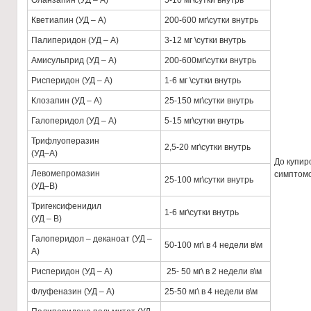
Оланзапин (УД – А)
5-10 мг\сутки внутрь
Кветиапин (УД – А)
200-600 мг\сутки внутрь
Палиперидон (УД – А)
3-12 мг \сутки внутрь
Амисульприд (УД – А)
200-600мг\сутки внутрь
Рисперидон (УД – А)
1-6 мг \сутки внутрь
Клозапин (УД – А)
25-150 мг\сутки внутрь
Галоперидол (УД – А)
5-15 мг\сутки внутрь
Трифлуоперазин
2,5-20 мг\сутки внутрь
(УД–А)
До купир
Левомепромазин
симптом
25-100 мг\сутки внутрь
(УД–В)
Тригексифенидил
1-6 мг\сутки внутрь
(УД – В)
Галоперидол – деканоат (УД –
50-100 мг\ в 4 недели в\м
А)
Рисперидон (УД – А)
25- 50 мг\ в 2 недели в\м
Флуфеназин (УД – А)
25-50 мг\ в 4 недели в\м