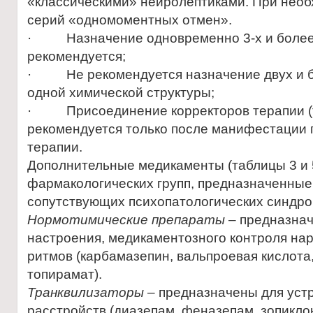
«классическими» нейролептиками. При необ
серий «одномоментных отмен».
· Назначение одновременно 3-х и более 
рекомендуется;
· Не рекомендуется назначение двух и б
одной химической структуры;
· Присоединение корректоров терапии (
рекомендуется только после манифестации
терапии.
Дополнительные медикаменты (таблицы 3 и 
фармакологических групп, предназначенные
сопутствующих психопатологических синдро
Нормотимические препараты
– предназнач
настроения, медикаментозного контроля на
ритмов (карбамазепин, вальпроевая кислота
топирамат).
Транквилизаторы
– предназначены для уст
расстройств (диазепам, феназепам, зопикло