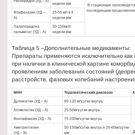
Рисперидон (УД – А)
недели в\м
В стационаре производятс
последующим продолжение
Флуфеназин (УД –
25-50 мг\ в 4
А)
недели в\м
Палиперидона
50-150мг/4
пальмитат (УД – А)
недели в\м
Таблица 5 –Дополнительные медикаменты:
Препараты применяются исключительно как
при наличии в клинической картине коморб
проявлениям заболевания состояний (депре
расстройств, фазовых колебаний настроения
МНН
Терапевтический диапазон
К
Дулоксетин (УД – А)
60-120 мг\сутки внутрь
Агомелатин (УД – А)
25-50мг\сутки внутрь
Венлафаксин (УД – А)
75-200мг\сутки внутрь
Амитриптилин
50-150мг\сутки внутрь и 20-60мг\сутки
Д
(УД – В)
в\м