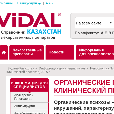
компании
|
Наши услуги
|
A
A
A
По алфавиту:
А
Б
В
Лекарственные
Информация
Новости
препараты
для специалистов
Видаль-Казахстан
>
Информация для специалистов
>
Неврология / П
Клинический протокол, 2015 г
ОРГАНИЧЕСКИЕ 
ИНФОРМАЦИЯ ДЛЯ
СПЕЦИАЛИСТОВ
КЛИНИЧЕСКИЙ ПР
Акушерство /
Гинекология
Органические психозы –
Ангиохирургия
нарушений, характериз
началом психотических 
Антибиотикотерапия