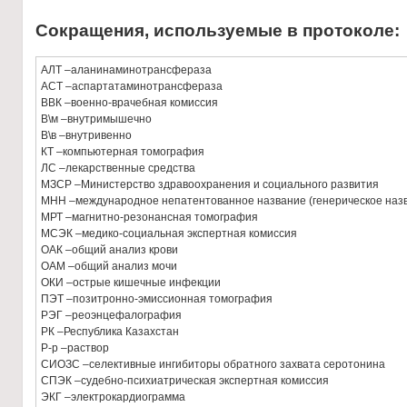
Сокращения, используемые в протоколе:
АЛТ –аланинаминотрансфераза
АСТ –аспартатаминотрансфераза
ВВК –военно-врачебная комиссия
В\м –внутримышечно
В\в –внутривенно
КТ –компьютерная томография
ЛС –лекарственные средства
МЗСР –Министерство здравоохранения и социального развития
МНН –международное непатентованное название (генерическое наз
МРТ –магнитно-резонансная томография
МСЭК –медико-социальная экспертная комиссия
ОАК –общий анализ крови
ОАМ –общий анализ мочи
ОКИ –острые кишечные инфекции
ПЭТ –позитронно-эмиссионная томография
РЭГ –реоэнцефалография
РК –Республика Казахстан
Р-р –раствор
СИОЗС –селективные ингибиторы обратного захвата серотонина
СПЭК –судебно-психиатрическая экспертная комиссия
ЭКГ –электрокардиограмма