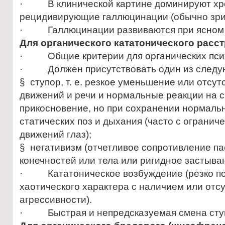
· В клинической картине доминируют хр
рецидивирующие галлюцинации (обычно зри
· Галлюцинации развиваются при ясном 
Для органического кататонического расст
· Общие критерии для органических пси
· Должен присутствовать один из следую
§ ступор, т. е. резкое уменьшение или отсу
движений и речи и нормальные реакции на св
прикосновение, но при сохранении нормаль
статических поз и дыхания (часто с ограни
движений глаз);
§ негативизм (отчетливое сопротивление п
конечностей или тела или ригидное застыван
· Кататоническое возбуждение (резко п
хаотического характера с наличием или отс
агрессивности).
· Быстрая и непредсказуемая смена ступ