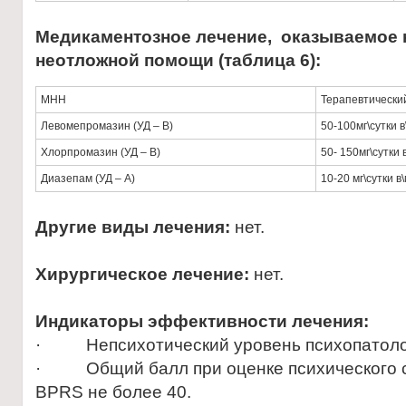
Медикаментозное лечение,
оказываемое н
неотложной помощи (таблица 6):
МНН
Терапевтически
Левомепромазин (УД – В)
50-100мг\сутки в
Хлорпромазин (УД – В)
50- 150мг\сутки 
Диазепам (УД – А)
10-20 мг\сутки в
Другие виды лечения:
нет.
Хирургическое лечение:
нет.
Индикаторы эффективности лечения:
· Непсихотический уровень психопатолог
· Общий балл при оценке психического с
BPRS не более 40.