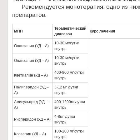
Рекомендуется монотерапия: одно из ни
препаратов.
Терапевтический
МНН
Курс лечения
диапазон
10-30 мг\сутки
Оланзапин (УД – А)
внутрь
10-30 мг\сутки
Оланзапин (УД – А)
внутрь
400-800 мг\сутки
Кветиапин (УД – А)
внутрь
Палиперидон (УД –
3-12 мг \сутки
А)
внутрь
Амисульприд (УД –
400-1200мг\сутки
А)
внутрь
4-8мг \сутки
Рисперидон (УД – А)
внутрь
100-200 мг\сутки
Клозапин (УД – А)
внутрь