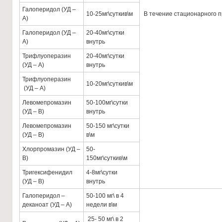
Галоперидол (УД –
10-25мг\суткив\м
В течение стационарного 
А)
Галоперидол (УД –
20-40мг\сутки
А)
внутрь
Трифлуоперазин
20-40мг\сутки
(УД – А)
внутрь
Трифлуоперазин
10-20мг\суткив\м
(УД – А)
Левомепромазин
50-100мг\сутки
(УД – В)
внутрь
Левомепромазин
50-150 мг\сутки
(УД – В)
в\м
Хлорпромазин (УД –
50-
В)
150мг\суткив\м
Тригексифенидил
4-8мг\сутки
(УД – В)
внутрь
Галоперидол –
50-100 мг\ в 4
деканоат (УД – А)
недели в\м
25- 50 мг\ в 2