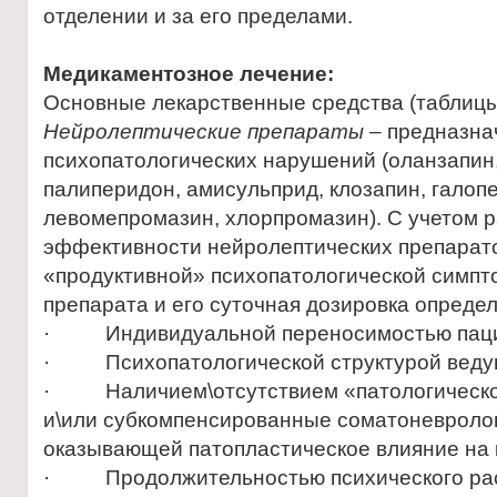
отделении и за его пределами.
Медикаментозное лечение:
Основные лекарственные средства (таблицы 
Нейролептические препараты
– предназна
психопатологических нарушений (оланзапин,
палиперидон, амисульприд, клозапин, галоп
левомепромазин, хлорпромазин). С учетом 
эффективности нейролептических препарат
«продуктивной» психопатологической симпт
препарата и его суточная дозировка опреде
· Индивидуальной переносимостью паци
· Психопатологической структурой веду
· Наличием\отсутствием «патологическо
и\или субкомпенсированные соматоневролог
оказывающей патопластическое влияние на 
· Продолжительностью психического рас