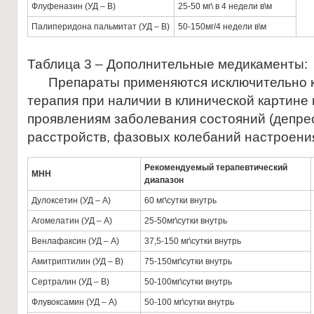
Флуфеназин (УД – В)
25-50 мг\ в 4 недели в\м
Палиперидона пальмитат (УД – В)
50-150мг/4 недели в\м
Таблица 3 – Дополнительные медикаменты:
Препараты применяются исключительно к
терапия при наличии в клинической картин
проявлениям заболевания состояний (депре
расстройств, фазовых колебаний настроени
Рекомендуемый терапевтический
МНН
диапазон
Дулоксетин (УД – А)
60 мг\сутки внутрь
Агомелатин (УД – А)
25-50мг\сутки внутрь
Венлафаксин (УД – А)
37,5-150 мг\сутки внутрь
Амитриптилин (УД – В)
75-150мг\сутки внутрь
Сертралин (УД – В)
50-100мг\сутки внутрь
Флувоксамин (УД – А)
50-100 мг\сутки внутрь