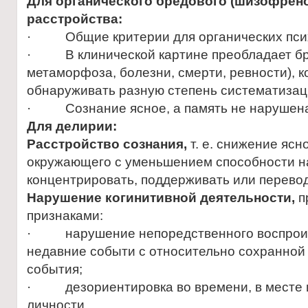
Для
органического бредового (шизофрен
расстройства:
· Общие критерии для органических пси
· В клинической картине преобладает бр
метаморфоза, болезни, смерти, ревности), 
обнаруживать разную степень систематизац
· Сознание ясное, а память не нарушен
Для делирии:
Расстройство сознания,
т. е. снижение ясн
окружающего с уменьшением способности н
концентрировать, поддерживать или перево
Нарушение когинитивной деятельности,
п
признаками:
· нарушение непоредственного воспроиз
недавние событи с относительно сохранной
события;
· дезориентировка во времени, в месте 
личности.