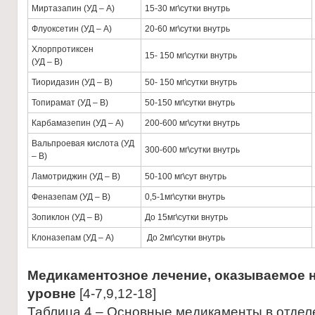
Миртазапин (УД – А)
15-30 мг\сутки внутрь
Флуоксетин (УД – А)
20-60 мг\сутки внутрь
Хлорпротиксен
15- 150 мг\сутки внутрь
(УД – В)
Тиоридазин (УД – В)
50- 150 мг\сутки внутрь
Топирамат (УД – В)
50-150 мг\сутки внутрь
Карбамазепин (УД – А)
200-600 мг\сутки внутрь
Вальпроевая кислота (УД
300-600 мг\сутки внутрь
– В)
Ламотриджин (УД – В)
50-100 мг\сут внутрь
Феназепам (УД – В)
0,5-1мг\сутки внутрь
Зопиклон (УД – В)
До 15мг\сутки внутрь
Клоназепам (УД – А)
До 2мг\сутки внутрь
Медикаментозное лечение, оказываемое 
уровне
[4-7,9,12-18]
Таблица 4 – Основные медикаменты в отдел