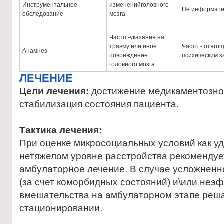
Инструментальное
измененийголовного
Не информати
обследование
мозга
Часто -указания на
травму или иное
Часто - отяго
Анамнез
повреждение
психическим 
головного мозга
ЛЕЧЕНИЕ
Цели лечения:
достижение медикаментозно
стабилизация состояния пациента.
Тактика лечения:
При оценке микросоциальных условий как у
нетяжелом уровне расстройства рекоменду
амбулаторное лечение. В случае усложненн
(за счет коморбидных состояний) и\или неэ
вмешательства на амбулаторном этапе реша
стационировании.