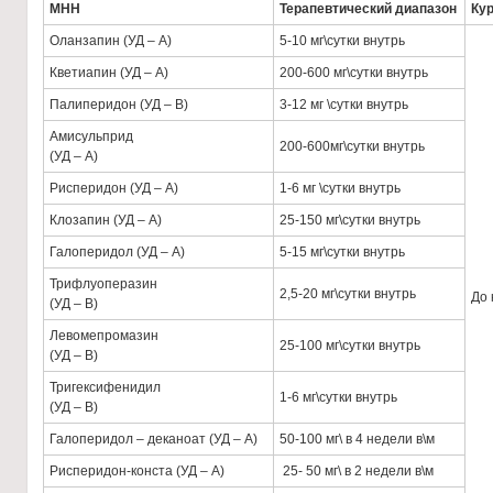
МНН
Терапевтический диапазон
Ку
Оланзапин (УД – А)
5-10 мг\сутки внутрь
Кветиапин (УД – А)
200-600 мг\сутки внутрь
Палиперидон (УД – В)
3-12 мг \сутки внутрь
Амисульприд
200-600мг\сутки внутрь
(УД – А)
Рисперидон (УД – А)
1-6 мг \сутки внутрь
Клозапин (УД – А)
25-150 мг\сутки внутрь
Галоперидол (УД – А)
5-15 мг\сутки внутрь
Трифлуоперазин
2,5-20 мг\сутки внутрь
До 
(УД – В)
Левомепромазин
25-100 мг\сутки внутрь
(УД – В)
Тригексифенидил
1-6 мг\сутки внутрь
(УД – В)
Галоперидол – деканоат (УД – А)
50-100 мг\ в 4 недели в\м
Рисперидон-конста (УД – А)
25- 50 мг\ в 2 недели в\м