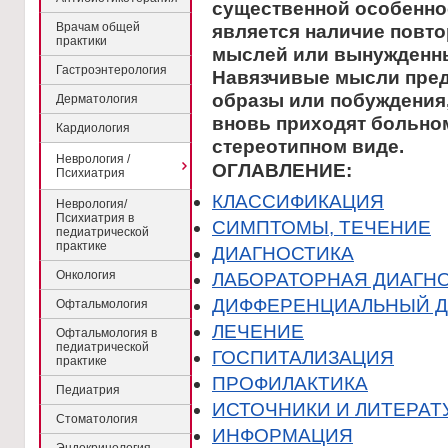
существенной особенно
Врачам общей
является нaличие повт
практики
мыслей или вынужденны
Гастроэнтерология
Нaвязчивые мысли пред
обрaзы или побуждения,
Дерматология
вновь приходят больном
Кардиология
стереотипном виде.
Неврология /
ОГЛАВЛЕНИЕ:
Психиатрия
КЛАССИФИКАЦИЯ
Неврология/
Психиатрия в
CИМПТОМЫ, ТЕЧЕНИЕ
педиатрической
практике
ДИАГНОСТИКА
Онкология
ЛАБОРАТОРНАЯ ДИАГН
ДИФФЕРЕНЦИАЛЬНЫЙ Д
Офтальмология
ЛЕЧЕНИЕ
Офтальмология в
педиатрической
ГОСПИТАЛИЗАЦИЯ
практике
ПРОФИЛАКТИКА
Педиатрия
ИСТОЧНИКИ И ЛИТЕРАТ
Стоматология
ИНФОРМАЦИЯ