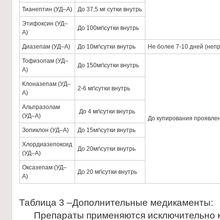
Тианептин (УД–А)
До 37,5 мг сутки внутрь
Этифоксин (УД–
До 100мг\сутки внутрь
А)
Диазепам (УД–А)
До 10мг\сутки внутрь
Не более 7-10 дней (неп
Тофизопам (УД–
До 150мг\сутки внутрь
А)
Клоназепам (УД–
2-6 мг\сутки внутрь
А)
Альпразолам
До 4 мг\сутки внутрь
(УД–А)
До купирования проявлен
Зопиклон (УД–А)
До 15мг\сутки внутрь
Хлордиазепоксид
До 20мг\сутки внутрь
(УД–А)
Оксазепам (УД–
До 20 мг\сутки внутрь
А)
Таблица 3 –Дополнительные медикаменты:
Препараты применяются исключительно к