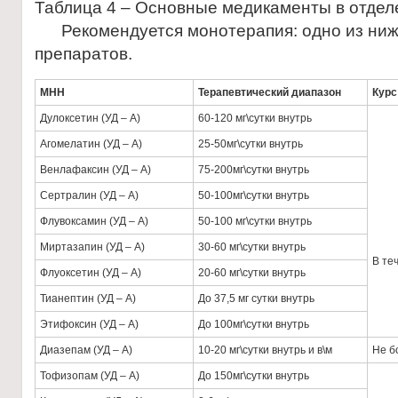
Таблица 4 – Основные медикаменты в отдел
Рекомендуется монотерапия: одно из ни
препаратов.
МНН
Терапевтический диапазон
Курс
Дулоксетин (УД – А)
60-120 мг\сутки внутрь
Агомелатин (УД – А)
25-50мг\сутки внутрь
Венлафаксин (УД – А)
75-200мг\сутки внутрь
Сертралин (УД – А)
50-100мг\сутки внутрь
Флувоксамин (УД – А)
50-100 мг\сутки внутрь
Миртазапин (УД – А)
30-60 мг\сутки внутрь
В те
Флуоксетин (УД – А)
20-60 мг\сутки внутрь
Тианептин (УД – А)
До 37,5 мг сутки внутрь
Этифоксин (УД – А)
До 100мг\сутки внутрь
Диазепам (УД – А)
10-20 мг\сутки внутрь и в\м
Не б
Тофизопам (УД – А)
До 150мг\сутки внутрь