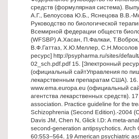
средств (формулярная система). Выпу
А.Г., Белоусова Ю.Б., Яснецова В.В.-Мо
Руководство по биологической терап
Всемирной федерации обществ биоло
(WFSBP) А.Хасан, П.Фалкаи, Т.Воброк,
В.Ф.Гаттаз, Х.Ю.Меллер, С.Н.Мосолов
ресурс] http://psypharma.ru/sites/default
02_sch.pdf.pdf 15. [Электронный ресу
(официальный сайтУправления по пи
лекарственным препаратам США). 16.
www.ema.europa.eu (официальный сай
агентства лекарственных средств). 17.
association. Practice guideline for the tr
Schizophrenia (Second Edition).-2004 (C
Davis JM, Chen N, Glick I.D: A meta-analy
second-generation antipsychotics. Arch
60:553–564. 19 American psychiatric ass