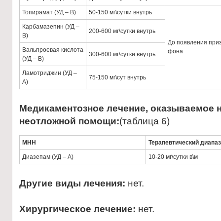
Топирамат (УД – В)
50-150 мг\сутки внутрь
Карбамазепин (УД –
200-600 мг\сутки внутрь
В)
До появления при
Вальпроевая кислота
фона
300-600 мг\сутки внутрь
(УД – В)
Ламотриджин (УД –
75-150 мг\сут внутрь
А)
Медикаментозное лечение, оказываемое н
неотложной помощи:
(таблица 6)
МНН
Терапевтический диапа
Диазепам (УД – А)
10-20 мг\сутки в\м
Другие виды лечения:
нет.
Хирургическое лечение:
нет.