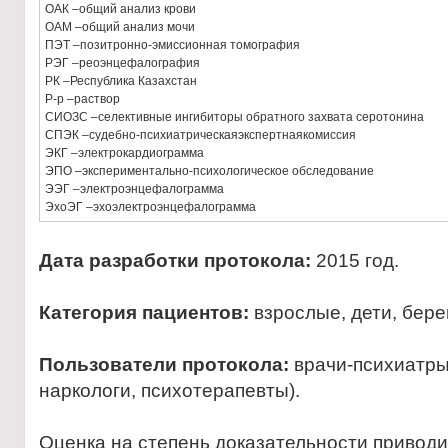
ОАК –общий анализ крови
ОАМ –общий анализ мочи
ПЭТ –позитронно-эмиссионная томография
РЭГ –реоэнцефалография
РК –Республика Казахстан
Р-р –раствор
СИОЗС –селективные ингибиторы обратного захвата серотонина
СПЭК –судебно-психиатрическаяэкспертнаякомиссия
ЭКГ –электрокардиограмма
ЭПО –экспериментально-психологическое обследование
ЭЭГ –электроэнцефалограмма
ЭхоЭГ –эхоэлектроэнцефалограмма
Дата разработки протокола:
2015 год.
Категория пациентов:
взрослые, дети, бер
Пользователи протокола:
врачи-психиатры
наркологи, психотерапевты).
Оценка на степень доказательности привод