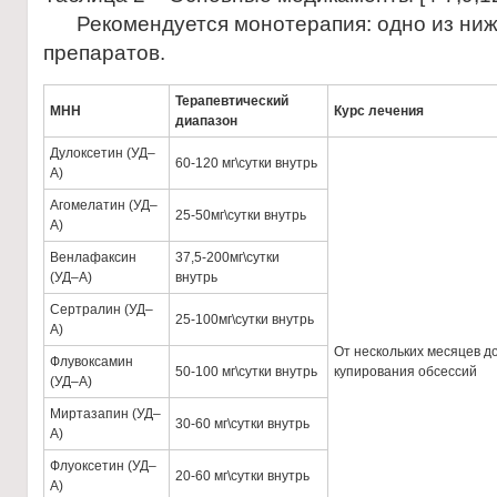
Рекомендуется монотерапия: одно из ни
препаратов.
Терапевтический
МНН
Курс лечения
диапазон
Дулоксетин (УД–
60-120 мг\сутки внутрь
А)
Агомелатин (УД–
25-50мг\сутки внутрь
А)
Венлафаксин
37,5-200мг\сутки
(УД–А)
внутрь
Сертралин (УД–
25-100мг\сутки внутрь
А)
От нескольких месяцев до
Флувоксамин
50-100 мг\сутки внутрь
купирования обсессий
(УД–А)
Миртазапин (УД–
30-60 мг\сутки внутрь
А)
Флуоксетин (УД–
20-60 мг\сутки внутрь
А)