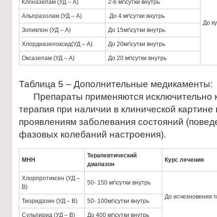
Клоназепам (УД – А)
2-6 мг\сутки внутрь
Альпразолам (УД – А)
До 4 мг\сутки внутрь
До к
Зопиклон (УД – А)
До 15мг\сутки внутрь
Хлордиазепоксид(УД – А)
До 20мг\сутки внутрь
Оксазепам (УД – А)
До 20 мг\сутки внутрь
Таблица 5 – Дополнительные медикаменты:
Препараты применяются исключительно к
терапия при наличии в клинической картин
проявлениям заболевания состояний (повед
фазовых колебаний настроения).
Терапевтический
МНН
Курс лечения
диапазон
Хлорпротиксен (УД –
50- 150 мг\сутки внутрь
В)
До исчезновения 
Тиоридазин (УД – В)
50- 100мг\сутки внутрь
Сульпирид (УД – В)
До 400 мг\сутки внутрь