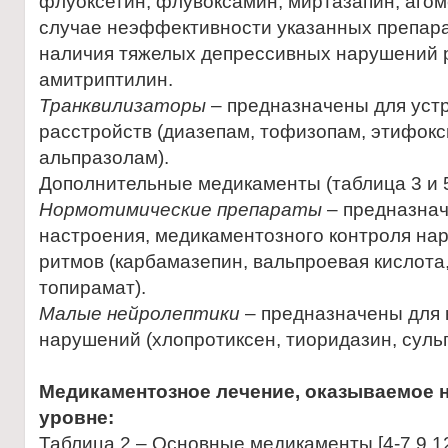
флуоксетин, флувоксамин, миртазапин, агом
случае неэффективности указанных препара
наличия тяжелых депрессивных нарушений 
амитриптилин.
Транквилизаторы
– предназначены для уст
расстройств (диазепам, тофизопам, этифокс
альпразолам).
Дополнительные медикаменты (таблица 3 и 5
Нормотимические препараты
– предназнач
настроения, медикаментозного контроля на
ритмов (карбамазепин, вальпроевая кислота
топирамат).
Малые нейролептики
– предназначены для 
нарушений (хлопротиксен, тиоридазин, суль
Медикаментозное лечение, оказываемое 
уровне:
Таблица 2 – Основные медикаменты [4-7,9,12