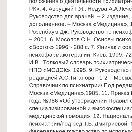
положения о деятельности психиатрич
РК». 4. Авруцкий Г.Я., Недува А.А Ле
Руководство для врачей. – 2 издание
дополненное. – Москва «Медицина», 1
Розенбаум Дж. Руководство по психоф
– 2001. 6. Мосолов С.Н. Основы псих
«Восток» 1996г- 288 с. 7. Яничак и со
психофармакотерапии. Киев.-1999.-728
И.В.. Толковый словарь психиатричес
НПО «МОДЭК», 1995. 9. Руководство 
редакцией А.С.ТигановаТ 1-2 – Москв
Справочник по психиатрии/ Под редак
Москва «Медицина»,1985. 11. Приказ 
года №986 «Об утверждении Правил 
специализированной и высокоспециа
медицинской помощи». 12. Националь
психиатрии/под ред.Т.Б. Дмитриевой- М
Федеральное руководство по использ