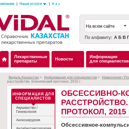
компании
|
Наши услуги
|
A
A
A
По алфавиту:
А
Б
В
Лекарственные
Информация
Новости
препараты
для специалистов
Видаль-Казахстан
>
Информация для специалистов
>
Неврология / П
расстройство. Клинический протокол, 2015 г
ОБСЕССИВНО-К
ИНФОРМАЦИЯ ДЛЯ
СПЕЦИАЛИСТОВ
РАССТРОЙСТВО.
Акушерство /
ПРОТОКОЛ, 2015 
Гинекология
Ангиохирургия
Обсессивное-компульси
Антибиотикотерапия