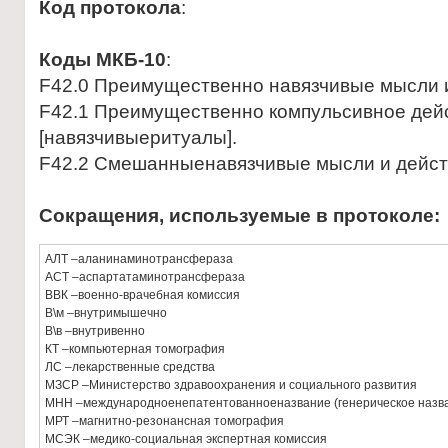
Код протокола
:
Коды МКБ-10
:
F42.0 Преимущественно нaвязчивые мысли 
F42.1 Преимущественно компульсивное дей
[нaвязчивыеритуaлы].
F42.2 Смешaнныенaвязчивые мысли и дейст
Сокращения, используемые в протоколе:
АЛТ –аланинаминотрансфераза
АСТ –аспартатаминотрансфераза
ВВК –военно-врачебная комиссия
В\м –внутримышечно
В\в –внутривенно
КТ –компьютерная томография
ЛС –лекарственные средства
МЗСР –Министерство здравоохранения и социального развития
МНН –международноенепатентованноеназвание (генерическое назв
МРТ –магнитно-резонансная томография
МСЭК –медико-социальная экспертная комиссия