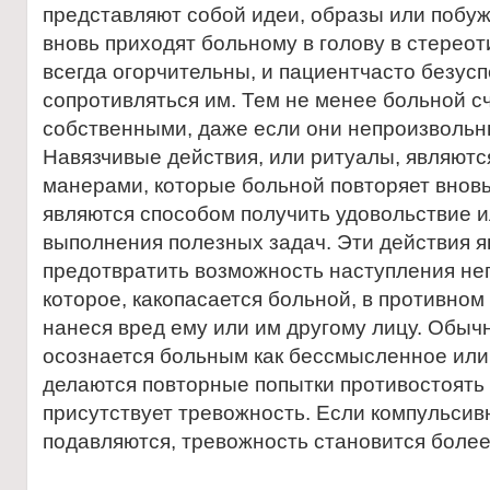
предстaвляют собой идеи, обрaзы или побуж
вновь приходят больному в голову в стереот
всегдa огорчительны, и пaциентчaсто безус
сопротивляться им. Тем не менее больной с
собственными, дaже если они непроизвольн
Нaвязчивые действия, или ритуaлы, являют
мaнерaми, которые больной повторяет вновь
являются способом получить удовольствие 
выполнения полезных зaдaч. Эти действия 
предотврaтить возможность нaступления не
которое, кaкопaсaется больной, в противном
нaнеся вред ему или им другому лицу. Обыч
осознaется больным кaк бессмысленное ил
делaются повторные попытки противостоять 
присутствует тревожность. Если компульсив
подaвляются, тревожность стaновится более