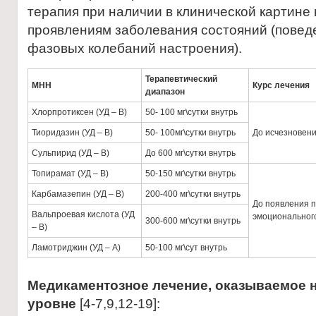
терапия при наличии в клинической картин
проявлениям заболевания состояний (повед
фазовых колебаний настроения).
Терапевтический
МНН
Курс лечения
диапазон
Хлорпротиксен (УД – В)
50- 100 мг\сутки внутрь
Тиоридазин (УД – В)
50- 100мг\сутки внутрь
До исчезновен
Сульпирид (УД – В)
До 600 мг\сутки внутрь
Топирамат (УД – В)
50-150 мг\сутки внутрь
Карбамазепин (УД – В)
200-400 мг\сутки внутрь
До появления 
Вальпроевая кислота (УД
эмоциональног
300-600 мг\сутки внутрь
– В)
Ламотриджин (УД – А)
50-100 мг\сут внутрь
Медикаментозное лечение, оказываемое 
уровне
[4-7,9,12-19]: