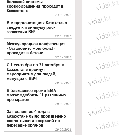
болезней системы
кровообращения проходит в
Казахстане
23.09.2016
В медорганизациях Казахстана
сведен к минимуму риск
заражения ВИЧ
22.09.2016
Международная конференция
«Остановите мою боль!»
проходит в Астане
22.09.2016
С 1 сентября по 31 октября в
Казахстане пройдут
мероприятия для людей,
живущих с ВИЧ
20.09.2016
В ближайшее время EMA
может одобрить 11 различных
препаратов
20.09.2016
За последние 4 года в
Казахстане было произведено
около тысячи операций по
пересадке органов
19.09.2016