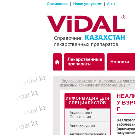
О компании
|
Наши услуги
|
A
A
A
Лекарственные
Новости
препараты
Видаль-Казахстан
>
Информация для сп
взрослых. Клинический протокол, 2015 г
НЕАЛ
ИНФОРМАЦИЯ ДЛЯ
У ВЗР
СПЕЦИАЛИСТОВ
Г
Акушерство /
Гинекология
Неалкогол
заболеван
Ангиохирургия
(преимуще
визуализи
Антибиотикотерапия