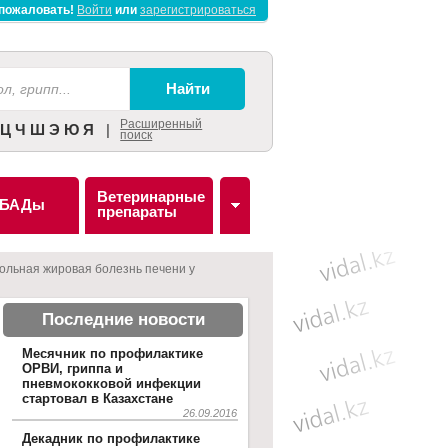
пожаловать!
Войти
или
зарегистрироваться
Расширенный
Ц
Ч
Ш
Э
Ю
Я
|
поиск
Ветеринарные
БАДы
препараты
ольная жировая болезнь печени у
Последние новости
Месячник по профилактике
ОРВИ, гриппа и
пневмококковой инфекции
стартовал в Казахстане
26.09.2016
Декадник по профилактике