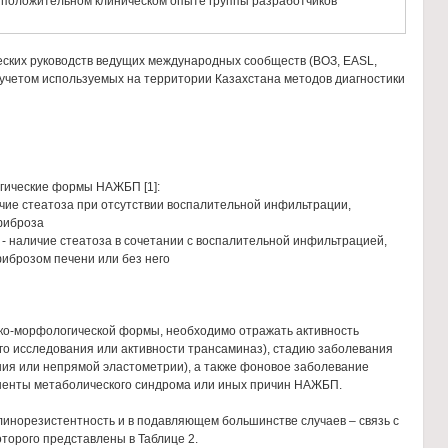
 положительном клиническом опыте группы разработчиков
еских руководств ведущих международных сообществ (ВОЗ, EASL,
учетом используемых на территории Казахстана методов диагностики
ические формы НАЖБП [1]:
ичие стеатоза при отсутствии воспалительной инфильтрации,
фиброза
 - наличие стеатоза в сочетании с воспалительной инфильтрацией,
иброзом печени или без него
ико-морфологической формы, необходимо отражать активность
го исследования или активности трансаминаз), стадию заболевания
ния или непрямой эластометрии), а также фоновое заболевание
ненты метаболического синдрома или иных причин НАЖБП.
инорезистентность и в подавляющем большинстве случаев – связь с
торого представлены в Таблице 2.