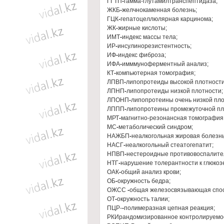
ГГТП
-
гамма-глутамилтранспептидаза;
ЖКБ
-
желчнокаменная болезнь;
ГЦК
-
гепатоцеллюлярная карцинома;
ЖК
-
жирные кислоты;
ИМТ
-
индекс массы тела;
ИР
-
инсулинорезистентность;
ИФ
-
индекс фиброза;
ИФА
-
имммуноферментный анализ;
КТ
-
компьютерная томография;
ЛПВП
-
липопротеиды высокой плотности
ЛПНП
-
липопротеиды низкой плотности;
ЛПОНП
-
липопротеины очень низкой пло
ЛППП
-
липопротеины промежуточной пл
МРТ
-
магнитно-резонансная томография
МС
-
метаболический синдром;
НАЖБП
-
неалкогольная жировая болезнь
НАСГ
-
неалкогольный стеатогепатит;
НПВП
-
нестероидные противовоспалите
НТГ
-
нарушение толерантности к глюкоз
ОАК
-
общий анализ крови;
ОБ
-
окружность бедра;
ОЖСС
-
общая железосвязывающая спос
ОТ
-
окружность талии;
ПЦР-
-
полимеразная цепная реакция;
РКИрандомизированное контролируемо