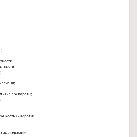
;
тности;
отности;
;
 печени;
льные препараты;
е;
обность сыворотки;
е исследование