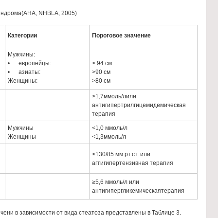
индрома(AHA, NHBLA, 2005)
Категории
Пороговое значение
Мужчины:
• европейцы:
> 94 см
• азиаты:
>90 см
Женщины:
>80 см
>1,7ммоль/лили
антигипертрилгицемидемическая
терапия
Мужчины
<1,0 ммоль/л
Женщины
<1,3ммоль/л
≥130/85 мм.рт.ст. или
агтигипертензивная терапия
≥5,6 ммоль/л или
антигипергликемическаятерапия
ени в зависимости от вида стеатоза представлены в Таблице 3.