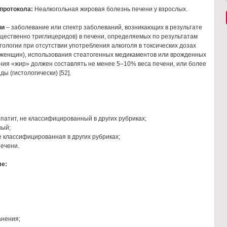
 протокола:
Неалкогольная жировая болезнь печени у взрослых.
ни
– заболевание или спектр заболеваний, возникающих в результате
щественно триглицеридов) в печени, определяемых по результатам
ологии при отсутствии употребления алкоголя в токсических дозах
для женщин), использования стеатогенных медикаментов или врожденных
ния «жир» должен составлять не менее 5–10% веса печени, или более
 (гистологически) [52].
патит, не классифицированный в других рубриках;
ный;
е классифицированная в других рубриках;
печени.
ле:
анения;