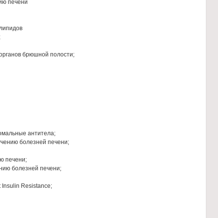
ию печени
 липидов
;
 органов брюшной полости;
омальные антитела;
учению болезней печени;
ю печени;
нию болезней печени;
Insulin Resistance;