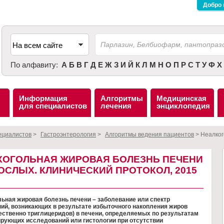
Добро 
По алфавиту:
А
Б
В
Г
Д
Е
Ж
З
И
Й
К
Л
М
Н
О
П
Р
С
Т
У
Ф
Х
Информация
Алгоритмы
Медицинская
для специалистов
лечения
энциклопедия
ециалистов
>
Гастроэнтерология
>
Алгоритмы ведения пациентов
>
Неалког
КОГОЛЬНАЯ ЖИРОВАЯ БОЛЕЗНЬ ПЕЧЕНИ
ОСЛЫХ. КЛИНИЧЕСКИЙ ПРОТОКОЛ, 2015
ьная жировая болезнь печени – заболевание или спектр
ий, возникающих в результате избыточного накопления жиров
ственно триглицеридов) в печени, определяемых по результатам
рующих исследований или гистологии при отсутствии