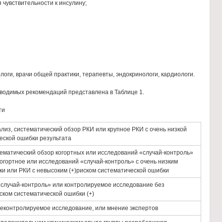
 чувствительности к инсулину;
логи, врачи общей практики, терапевты, эндокринологи, кардиологи.
иводимых рекомендаций представлена в Таблице 1.
ти
из, систематический обзор РКИ или крупное РКИ с очень низкой
еской ошибки результата
тематический обзор когортных или исследований «случай-контроль»
когортное или исследований «случай-контроль» с очень низким
ки или РКИ с невысоким (+)риском систематической ошибки
«случай-контроль» или контролируемое исследование без
ском систематической ошибки (+)
неконтролируемое исследование, или мнение экспертов