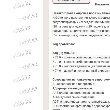
Эндокринология
Название
Неалкогольная жировая болезнь пече
избыточного накопления жиров (преиму
визуализирующих исследований или гист
(30 г в день для мужчин и 20 г в день 
нарушений. C количественной точки зре
5% гепатоцитов должны содержать липиды
Код протокола:
Код (ы) МКБ-10:
К 73.0 – хронический персистирующий ге
К 73.9 – хронический гепатит неуточнен
К 76.0 – жировая дегенерация печени, н
К 74.6 – другой и неуточненный цирроз 
Сокращения, используемые в протоко
АГ
-
артериальная гипертония;
АД-артериальное давление;
АЛТ-аланиноваяаминотрансфераза
АО
-
абдоминальное ожирение;
АСТ
-
аспарагиновая аминотрансфераза;
ВОЗ
-
всемирная организация здравоохр