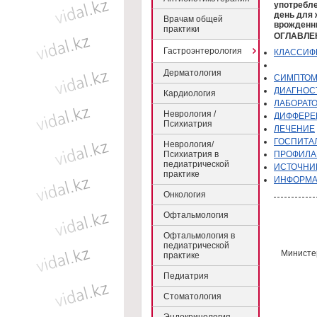
употреблен
день для 
Врачам общей
врожденн
практики
ОГЛАВЛЕ
Гастроэнтерология
КЛАССИФ
Дерматология
CИМПТОМ
ДИАГНОС
Кардиология
ЛАБОРАТ
Неврология /
ДИФФЕРЕ
Психиатрия
ЛЕЧЕНИЕ
ГОСПИТА
Неврология/
Психиатрия в
ПРОФИЛА
педиатрической
ИСТОЧНИК
практике
ИНФОРМ
Онкология
Офтальмология
Офтальмология в
педиатрической
Министер
практике
Педиатрия
Стоматология