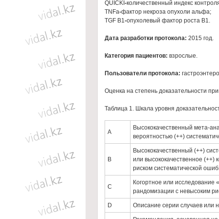
QUICKI
-
количественный индекс контроля
TNFa
-
фактор некроза опухоли альфа;
TGF B1
-
опухолевый фактор роста B1.
Дата разработки протокола:
2015 год.
Категория пациентов:
взрослые.
Пользователи протокола:
гастроэнтеро
Оценка на степень доказательности пр
Таблица 1. Шкала уровня доказательнос
Высококачественный мета-анал
А
вероятностью (++) систематич
Высококачественный (++) сис
В
или высококачественное (++) 
риском систематической ошиб
Когортное или исследование 
С
рандомизации с невысоким ри
D
Описание серии случаев или 