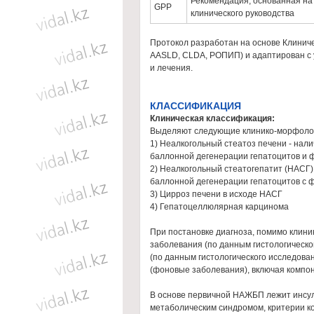
Рекомендация, основанная на
GPP
клинического руководства
Протокол разработан на основе Клинич
AASLD, CLDA, РОПИП) и адаптирован с 
и лечения.
КЛАССИФИКАЦИЯ
Клиническая классификация:
Выделяют следующие клинико-морфолог
1) Неалкогольный стеатоз печени - нал
баллонной дегенерации гепатоцитов и 
2) Неалкогольный стеатогепатит (НАСГ)
баллонной дегенерации гепатоцитов с ф
3) Цирроз печени в исходе НАСГ
4) Гепатоцеллюлярная карцинома
При постановке диагноза, помимо клин
заболевания (по данным гистологическо
(по данным гистологического исследова
(фоновые заболевания), включая компо
В основе первичной НАЖБП лежит инсул
метаболическим синдромом, критерии ко