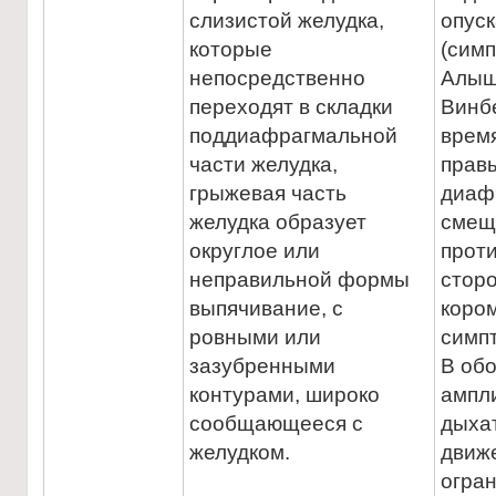
слизистой желудка,
опус
которые
(сим
непосредственно
Алыш
переходят в складки
Винбе
поддиафрагмальной
врем
части желудка,
прав
грыжевая часть
диаф
желудка образует
смещ
округлое или
прот
неправильной формы
стор
выпячивание, с
коро
ровными или
симп
зазубренными
В обо
контурами, широко
ампл
сообщающееся с
дыха
желудком.
движ
огран