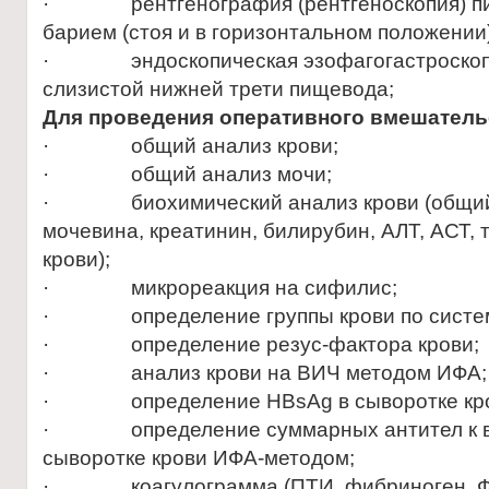
· рентгенография (рентгеноскопия) пищ
барием (стоя и в горизонтальном положении)
· эндоскопическая эзофагогастроскопия
слизистой нижней трети пищевода;
Для проведения оперативного вмешатель
· общий анализ крови;
· общий анализ мочи;
· биохимический анализ крови (общий б
мочевина, креатинин, билирубин, АЛТ, АСТ, 
крови);
· микрореакция на сифилис;
· определение группы крови по систе
· определение резус-фактора крови;
· анализ крови на ВИЧ методом ИФА;
· определение HBsAg в сыворотке кро
· определение суммарных антител к вир
сыворотке крови ИФА-методом;
· коагулограмма (ПТИ, фибриноген, Ф