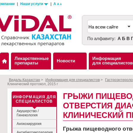
компании
|
Наши услуги
|
A
A
A
По алфавиту:
А
Б
В
Лекарственные
Информация
Новости
препараты
для специалистов
Видаль-Казахстан
>
Информация для специалистов
>
Гастроэнтероло
Клинический протокол, 2015 г
ГРЫЖИ ПИЩЕВО
ИНФОРМАЦИЯ ДЛЯ
СПЕЦИАЛИСТОВ
ОТВЕРСТИЯ ДИА
Акушерство /
КЛИНИЧЕСКИЙ ПР
Гинекология
Ангиохирургия
Грыжа пищеводного отв
Антибиотикотерапия