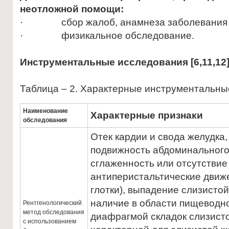
неотложной помощи:
· сбор жалоб, анамнеза заболевания и
· физикальное обследование.
Инструментальные исследования [
6,1
1,12]
Таблица – 2. Характерные инструментальны
Наименование
Характерные признаки
обследования
Отек кардии и свода желудка
подвижность абдоминального
сглаженность или отсутствие 
антиперистальтические движ
глотки), выпадение слизисто
наличие в области пищеводно
Рентгенологический
метод обследования
диафрагмой складок слизисто
с использованием