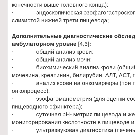
конечности выше головного конца);
· эндоскопическая эзофагогастроскопия
слизистой нижней трети пищевода;
Дополнительные диагностические обслед
амбулаторном уровне
[4,6]
:
· общий анализ крови;
· общий анализ мочи;
· биохимический анализ крови (общий б
мочевина, креатинин, билирубин, АЛТ, АСТ, г
· анализ крови на онкомаркеры (при п
онкопроцесс);
· эзофагоманометрия (для оценки сост
пищеводного сфинктера);
· суточная рН- метрия пищевода и желу
мониторирования кислотности в пищеводе и 
· ультразвуковая диагностика (печень,