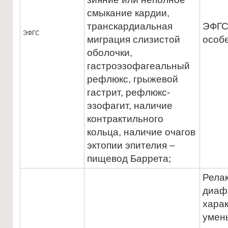
смыкание кардии,
транскардиальная
ЭФГС
ЭФГС
миграция слизистой
особ
оболочки,
гастроэзофагеальный
рефлюкс, грыжевой
гастрит, рефлюкс-
эзофагит, наличие
контрактильного
кольца, наличие очагов
эктопии эпителия –
пищевод Баррета;
Рела
диаф
хара
умен