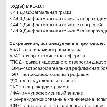
Код(ы) МКБ-10:
К 44 Диафрагмальная грыжа
К 44.0 Диафрагмальная грыжа с непроходим
К 44.1 Диафрагмальная грыжа с гангреной
К 44.9 Диафрагмальная грыжа без непроход
Сокращения, используемые в протоколе:
АлАТ–аланинаминотрансфераза
АсАТ–аспартатаминотрансфераза
ГПОД–грыжа пищеводного отверстия диафр
ГЭРБ–гастроэзофагеальная рефлюксная бо
ГЭР–гастроэзофагеальный рефлюкс
ГДЗ–гепатодуоденальная зона
ЭКГ–электрокардиограмма
ИФА–иммуноферментный анализ
РКИ–рандомизированные клинические испы
ЭФГС–эндоскопическая фиброгастроскопия