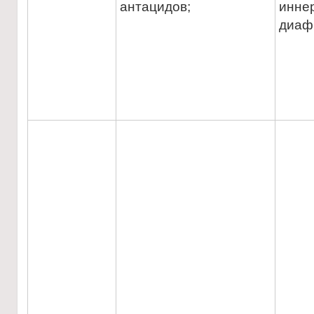
антацидов;
инне
диаф