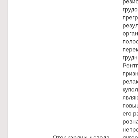
рези
груд
прегр
резул
орга
поло
пере
грудн
Рент
приз
рела
купо
являю
повы
его р
ровна
непр
Отек кардии и свода
дугоо