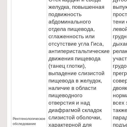
желудка, повышенная
выпук
подвижность
прос
абдоминального
тени 
отдела пищевода,
левой
сглаженность или
грудн
отсутствие угла Гиса,
дыха
антиперистальтические
рела
движения пищевода
участ
(танец глотки),
груд
выпадение слизистой
прег
пищевода в желудок,
сове
наличие в области
двояк
пищеводного
норма
отверстия и над
всех 
диафрагмой складок
такж
слизистой оболочки,
пара
Рентгенологическое
обследование
характерной для
подъе