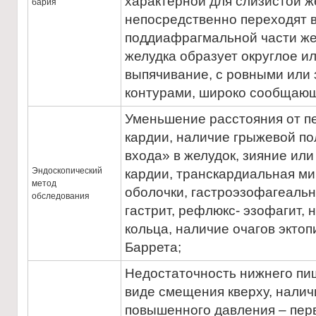
характерной для слизистой ж
бария
непосредственно переходят в
поддиафрагмальной части же
желудка образует округлое 
выпячивание, с ровными или
контурами, широко сообщаю
Уменьшение расстояния от п
кардии, наличие грыжевой по
входа» в желудок, зияние ил
Эндоскопический
кардии, транскардиальная ми
метод
оболочки, гастроэзофагеаль
обследования
гастрит, рефлюкс- эзофагит, 
кольца, наличие очагов экто
Баррета;
Недостаточность нижнего пи
виде смещения кверху, налич
повышенного давления – перв