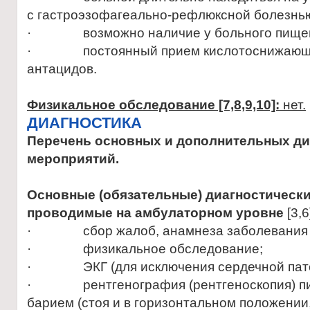
с гастроэзофагеально-рефлюксной болезнью
· возможно наличие у больного пищев
· постоянный прием кислотоснижающих
антацидов.
Физикальное обследование [7,8,9,10]:
нет
.
ДИАГНОСТИКА
Перечень основных и дополнительных ди
мероприятий.
Основные (обязательные) диагностическ
проводимые на амбулаторном уровне
[3,6
· сбор жалоб, анамнеза заболевания и
· физикальное обследование;
· ЭКГ (для исключения сердечной пато
· рентгенография (рентгеноскопия) пищ
барием (стоя и в горизонтальном положении