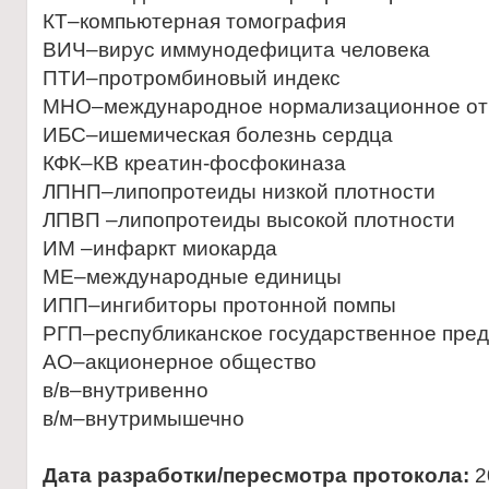
КТ–компьютерная томография
ВИЧ–вирус иммунодефицита человека
ПТИ–протромбиновый индекс
МНО–международное нормализационное о
ИБС–ишемическая болезнь сердца
КФК–КВ креатин-фосфокиназа
ЛПНП–липопротеиды низкой плотности
ЛПВП –липопротеиды высокой плотности
ИМ –инфаркт миокарда
МЕ–международные единицы
ИПП–ингибиторы протонной помпы
РГП–республиканское государственное пре
АО–акционерное общество
в/в–внутривенно
в/м–внутримышечно
Дата разработки/пересмотра протокола:
2