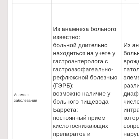
Из анамнеза больного
известно:
больной длительно
Из а
находиться на учете у
больн
гастроэнтеролога с
врож
гастроэзофагеально-
пато
рефлюксной болезнью
элем
(ГЭРБ);
разл
возможно наличие у
диаф
Анамнез
заболевания
больного пищевода
числ
Баррета;
интр
постоянный прием
кото
кислотоснижающих
сопр
препаратов и
нару