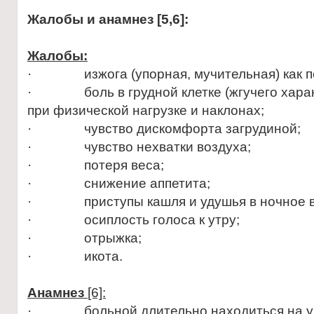
Жалобы и анамнез [5
,6
]:
Жалобы:
· изжога (упорная, мучительная) как пос
· боль в грудной клетке (жгучего харак
при физической нагрузке и наклонах;
· чувство дискомфорта загрудиной;
· чувство нехватки воздуха;
· потеря веса;
· снижение аппетита;
· приступы кашля и удушья в ночное в
· осиплость голоса к утру;
· отрыжка;
· икота.
Анамнез
[6]:
· больной длительно находиться на уче