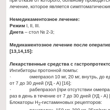
при отказе от которого, больному проводитс
лечение, которое является симптоматически
Немедикаментозное лечение:
Режим
I, II, III.
Диета
– стол № 2-3;
Медикаментозное лечение после операти
[13,14,15]:
Лекарственные средства с гастропротект
Ингибиторы протонной помпы:
· омепразол 10 мг, 20 мг, внутрь, до еды
от 7 до 30 дней (УД - А) [16];
· рабепразол (при отсутствии омепразола
раз в день в течение от 7 до 30 дней (УД - А) [
Блокаторы Н
-гистаминовых рецепторов:
2