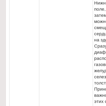
Нижн
поле,
зате
можн
смещ
сердц
на зд
Сраз
диаф
расп
газо
желуд
селе
толст
Прин
важно
этих 